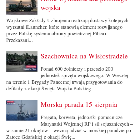
wojska
Wojskowe Zakłady Uzbrojenia realizują dostawy kolejnych
wyrzutni iLauncher, które stanowią element rozwijanego
przez Polskę systemu obrony powietrznej Pilica+.
Przekazani...
Szachownica na Wisłostradzie
Ponad 600 żołnierzy i przeszło 200
jednostek sprzętu wojskowego. W Wesołej
na terenie 1 Brygady Pancernej trwają przygotowania do
defilady z okazji Święta Wojska Polskieg...
Morska parada 15 sierpnia
Fregata, korweta, jednostki pomocnicze
Marynarki Wojennej RP i sił sojuszniczych –
w sumie 21 okrętów – wezmą udział w morskiej paradzie po
Zatoce Gdańskiej z okazji Świę...