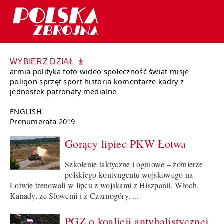
WYBIERZ DZIAŁ
armia
polityka
foto
wideo
społeczność
świat
misje
poligon
sprzęt
sport
historia
komentarze
kadry
z
jednostek
patronaty medialne
ENGLISH
Prenumerata 2019
Gorący lipiec PKW Łotwa
Szkolenie taktyczne i ogniowe – żołnierze
polskiego kontyngentu wojskowego na
Łotwie trenowali w lipcu z wojskami z Hiszpanii, Włoch,
Kanady, ze Słowenii i z Czarnogóry. ...
PGZ o koalicji antybalistycznej