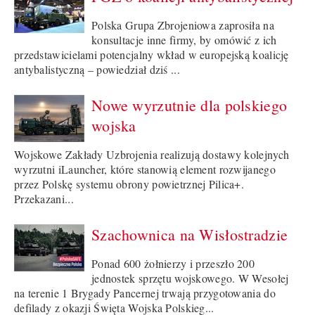
Polska Grupa Zbrojeniowa zaprosiła na
konsultacje inne firmy, by omówić z ich
przedstawicielami potencjalny wkład w europejską koalicję
antybalistyczną – powiedział dziś ...
Nowe wyrzutnie dla polskiego
wojska
Wojskowe Zakłady Uzbrojenia realizują dostawy kolejnych
wyrzutni iLauncher, które stanowią element rozwijanego
przez Polskę systemu obrony powietrznej Pilica+.
Przekazani...
Szachownica na Wisłostradzie
Ponad 600 żołnierzy i przeszło 200
jednostek sprzętu wojskowego. W Wesołej
na terenie 1 Brygady Pancernej trwają przygotowania do
defilady z okazji Święta Wojska Polskieg...