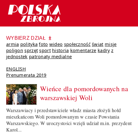
WYBIERZ DZIAŁ
armia
polityka
foto
wideo
społeczność
świat
misje
poligon
sprzęt
sport
historia
komentarze
kadry
z
jednostek
patronaty medialne
ENGLISH
Prenumerata 2019
Wieńce dla pomordowanych na
warszawskiej Woli
Warszawiacy i przedstawiciele władz miasta złożyli hołd
mieszkańcom Woli pomordowanym w czasie Powstania
Warszawskiego. W uroczystości wzięli udział m.in. prezydent
Karol...