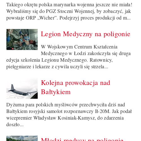
Takiego okrętu polska marynarka wojenna jeszcze nie miała!
Wybraliśmy się do PGZ Stoczni Wojennej, by zobaczyć, jak
powstaje ORP „Wicher”. Podejrzyj proces produkcji od m...
Legion Medyczny na poligonie
W Wojskowym Centrum Kształcenia
Medycznego w Łodzi zakończyła się druga
edycja szkolenia Legionu Medycznego. Ratownicy,
pielęgniarze i lekarze z cywila uczyli się strzela...
Kolejna prowokacja nad
Bałtykiem
Dyżurna para polskich myśliwców przechwyciła dziś nad
Bałtykiem rosyjski samolot rozpoznawczy Ił-20M. Jak podał
wicepremier Władysław Kosiniak-Kamysz, do zdarzenia
doszło...
Młodzi medycy na poligonie