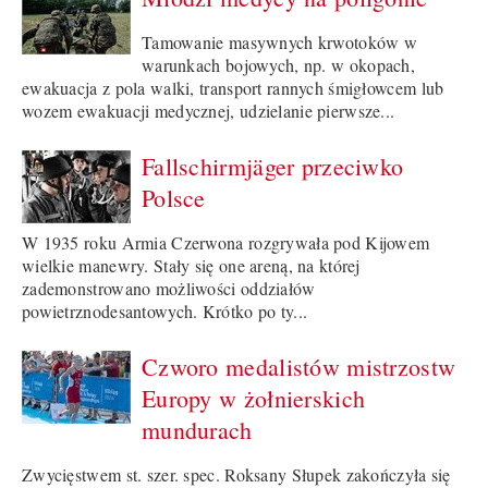
Tamowanie masywnych krwotoków w
warunkach bojowych, np. w okopach,
ewakuacja z pola walki, transport rannych śmigłowcem lub
wozem ewakuacji medycznej, udzielanie pierwsze...
Fallschirmjäger przeciwko
Polsce
W 1935 roku Armia Czerwona rozgrywała pod Kijowem
wielkie manewry. Stały się one areną, na której
zademonstrowano możliwości oddziałów
powietrznodesantowych. Krótko po ty...
Czworo medalistów mistrzostw
Europy w żołnierskich
mundurach
Zwycięstwem st. szer. spec. Roksany Słupek zakończyła się