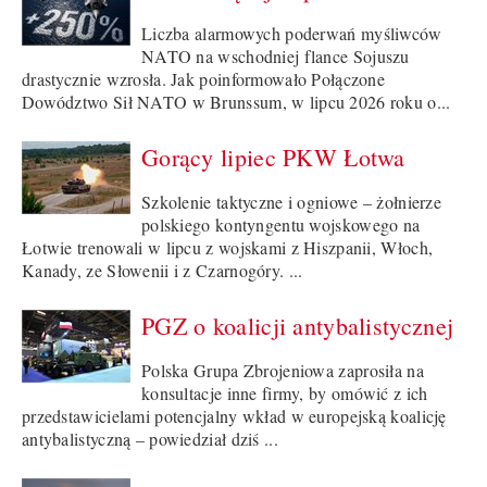
Liczba alarmowych poderwań myśliwców
NATO na wschodniej flance Sojuszu
drastycznie wzrosła. Jak poinformowało Połączone
Dowództwo Sił NATO w Brunssum, w lipcu 2026 roku o...
Gorący lipiec PKW Łotwa
Szkolenie taktyczne i ogniowe – żołnierze
polskiego kontyngentu wojskowego na
Łotwie trenowali w lipcu z wojskami z Hiszpanii, Włoch,
Kanady, ze Słowenii i z Czarnogóry. ...
PGZ o koalicji antybalistycznej
Polska Grupa Zbrojeniowa zaprosiła na
konsultacje inne firmy, by omówić z ich
przedstawicielami potencjalny wkład w europejską koalicję
antybalistyczną – powiedział dziś ...