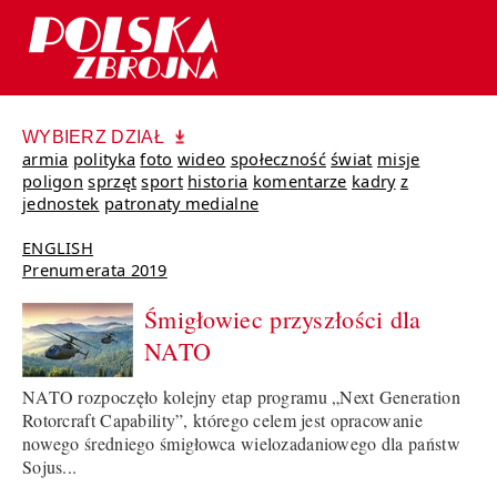
WYBIERZ DZIAŁ
armia
polityka
foto
wideo
społeczność
świat
misje
poligon
sprzęt
sport
historia
komentarze
kadry
z
jednostek
patronaty medialne
ENGLISH
Prenumerata 2019
Śmigłowiec przyszłości dla
NATO
NATO rozpoczęło kolejny etap programu „Next Generation
Rotorcraft Capability”, którego celem jest opracowanie
nowego średniego śmigłowca wielozadaniowego dla państw
Sojus...