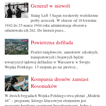
Generał w niewoli
Stalag Luft 3 Sagan rozsławiły wielokrotne
próby ucieczek. W okresie od 10 kwietnia
1942 do 25 marca 1944 roku administracja obozowa
odnotowała ich 262. Do historii przes...
Powietrzna defilada
Przelot śmigłowców, samolotów szkolnych,
transportowych i bojowych będzie
towarzyszył lądowej defiladzie w Warszawie w Święto
Wojska Polskiego. 15 sierpnia po raz pierwsz...
Kompania dronów zamiast
Rosomaków
W dwóch brygadach Wojska Polskiego trwa pilotaż „Modelu
44” – programu, którego kluczowym elementem jest
nasycenie batalionu systemami bezzałogowymi. Jedną z