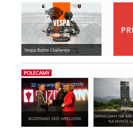
Vespa Battle Challenge
POLECAMY
ZAPRASZAMY NA WIR
BUZDYGANY 2025 WRĘCZONE
NA MONTE C