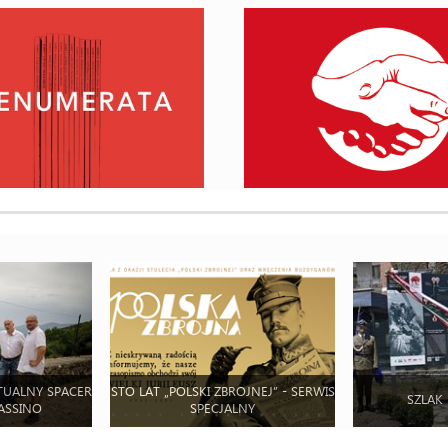
TUALNY SPACER
STO LAT „POLSKI ZBROJNEJ” - SERWIS
SZLAK
ASSINO
SPECJALNY