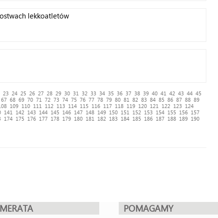
zostwach lekkoatletów
23
24
25
26
27
28
29
30
31
32
33
34
35
36
37
38
39
40
41
42
43
44
45
67
68
69
70
71
72
73
74
75
76
77
78
79
80
81
82
83
84
85
86
87
88
89
108
109
110
111
112
113
114
115
116
117
118
119
120
121
122
123
124
0
141
142
143
144
145
146
147
148
149
150
151
152
153
154
155
156
157
3
174
175
176
177
178
179
180
181
182
183
184
185
186
187
188
189
190
UMERATA
POMAGAMY