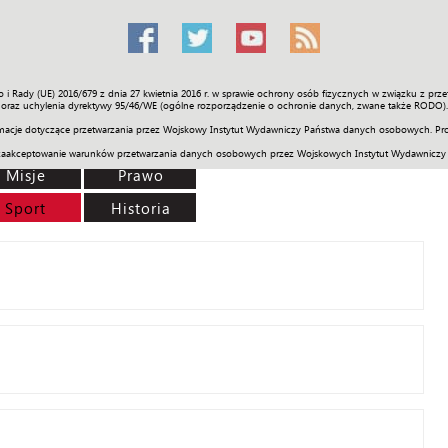
o i Rady (UE) 2016/679 z dnia 27 kwietnia 2016 r. w sprawie ochrony osób fizycznych w związku z 
Świat
Społeczność
Sport
Historia
Galerie
Wideo
ENGLI
oraz uchylenia dyrektywy 95/46/WE (ogólne rozporządzenie o ochronie danych, zwane także RODO).
acje dotyczące przetwarzania przez Wojskowy Instytut Wydawniczy Państwa danych osobowych. Pro
zaakceptowanie warunków przetwarzania danych osobowych przez Wojskowych Instytut Wydawniczy
Misje
Prawo
Sport
Historia