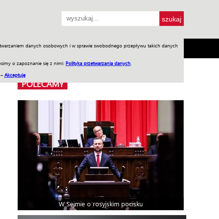
przetwarzaniem danych osobowych i w sprawie swobodnego przepływu takich danych
SH
SKLEP
Jednodniówki
Praca w WIW
simy o zapoznanie się z nimi:
Polityka przetwarzania danych
.
 –
Akceptuję
POLECAMY
W Sejmie o rosyjskim pocisku