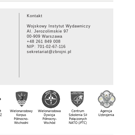
Kontakt
Wojskowy Instytut Wydawniczy
Al. Jerozolimskie 97
00-909 Warszawa
+48 261 849 008
NIP: 701-02-67-116
sekretariat@zbrojni.pl
t
Wielonarodowy
Wielonarodowa
Centrum
Agencja
SZ
Korpus
Dywizja
Szkolenia Sił
Uzbrojenia
Północno-
Północny-
Połączonych
Wschodni
Wschód
NATO (JFTC)