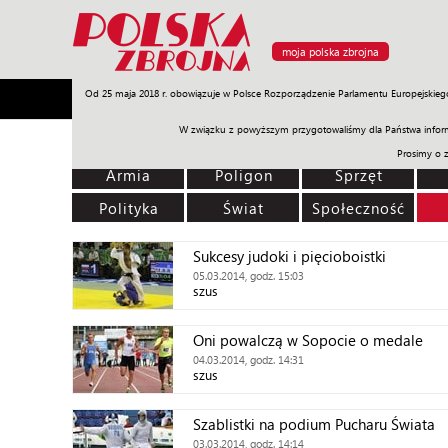
moja polska zbrojna
Od 25 maja 2018 r. obowiązuje w Polsce Rozporządzenie Parlamentu Europejskieg
Armia
Poligon
Sprzęt
Misje
Polityka
Prawo
W związku z powyższym przygotowaliśmy dla Państwa inform
Prosimy o 
Armia
Poligon
Sprzęt
Polityka
Świat
Społeczność
Sukcesy judoki i pięcioboistki
05.03.2014, godz. 15:03
szus
Oni powalczą w Sopocie o medale
04.03.2014, godz. 14:31
szus
Szablistki na podium Pucharu Świata
03.03.2014, godz. 14:14