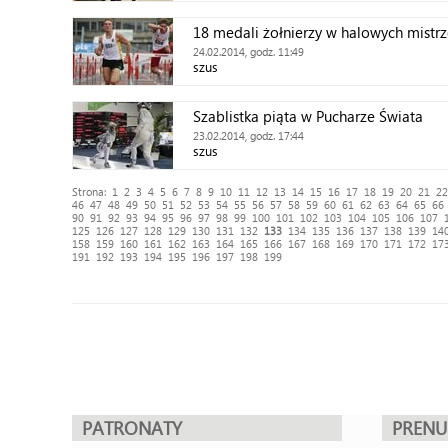
18 medali żołnierzy w halowych mistr
24.02.2014, godz. 11:49
szus
Szablistka piąta w Pucharze Świata
23.02.2014, godz. 17:44
szus
Strona:
1
2
3
4
5
6
7
8
9
10
11
12
13
14
15
16
17
18
19
20
21
22
46
47
48
49
50
51
52
53
54
55
56
57
58
59
60
61
62
63
64
65
66
90
91
92
93
94
95
96
97
98
99
100
101
102
103
104
105
106
107
125
126
127
128
129
130
131
132
133
134
135
136
137
138
139
14
158
159
160
161
162
163
164
165
166
167
168
169
170
171
172
17
191
192
193
194
195
196
197
198
199
PATRONATY
PREN