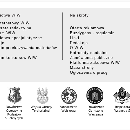
ictwa WIW
Na skróty
nternetowy WIW
rata redakcyjna
Oferta reklamowa
ism WIW
Buzdygany - regulamin
ctwa specjalistyczne
Linki
cje
Redakcja
in przekazywania materiałów
O WIW
Patronaty medialne
min konkursów WIW
Zamówienia publiczne
Platforma zakupowa WIW
Mapa strony
Ogłoszenia o pracę
Dowództwo
Wojska Obrony
Żandarmeria
Dowództwo
Inspektora
Operacyjne
Terytorialnej
Wojskowa
Garnizonu
Wsparcia 
Rodzajów
Warszawa
Sił Zbrojnych