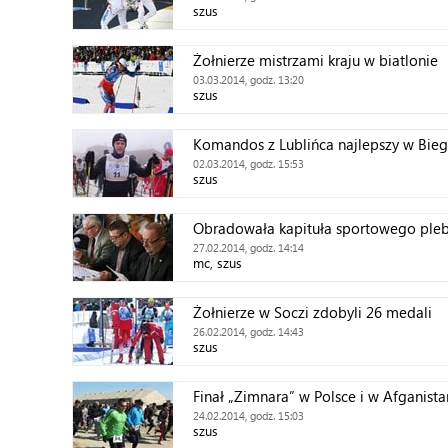
szus
Żołnierze mistrzami kraju w biatlonie
03.03.2014, godz. 13:20
szus
Komandos z Lublińca najlepszy w Bieg
02.03.2014, godz. 15:53
szus
Obradowała kapituła sportowego pleb
27.02.2014, godz. 14:14
mc, szus
Żołnierze w Soczi zdobyli 26 medali
26.02.2014, godz. 14:43
szus
Finał „Zimnara” w Polsce i w Afganista
24.02.2014, godz. 15:03
szus