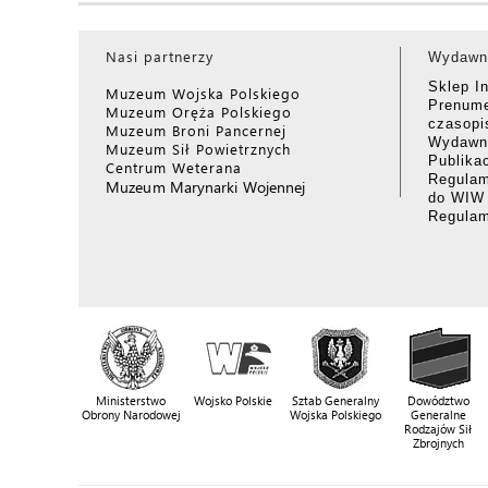
Nasi partnerzy
Wydawn
Sklep I
Muzeum Wojska Polskiego
Prenume
Muzeum Oręża Polskiego
czasop
Muzeum Broni Pancernej
Wydawni
Muzeum Sił Powietrznych
Publika
Centrum Weterana
Regulam
Muzeum Marynarki Wojennej
do WIW
Regula
Ministerstwo
Wojsko Polskie
Sztab Generalny
Dowództwo
Obrony Narodowej
Wojska Polskiego
Generalne
Rodzajów Sił
Zbrojnych