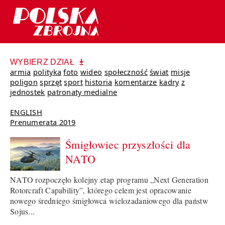
WYBIERZ DZIAŁ
armia
polityka
foto
wideo
społeczność
świat
misje
poligon
sprzęt
sport
historia
komentarze
kadry
z
jednostek
patronaty medialne
ENGLISH
Prenumerata 2019
Śmigłowiec przyszłości dla
NATO
NATO rozpoczęło kolejny etap programu „Next Generation
Rotorcraft Capability”, którego celem jest opracowanie
nowego średniego śmigłowca wielozadaniowego dla państw
Sojus...