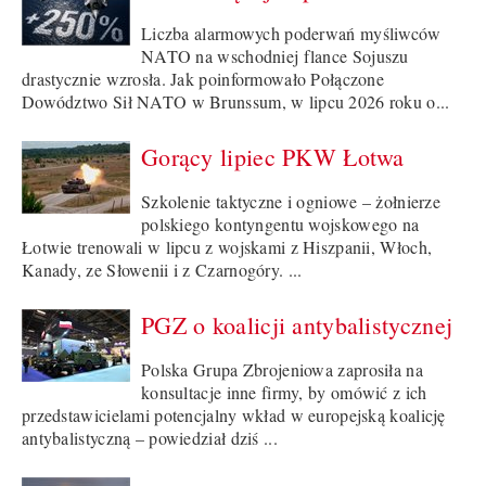
Liczba alarmowych poderwań myśliwców
NATO na wschodniej flance Sojuszu
drastycznie wzrosła. Jak poinformowało Połączone
Dowództwo Sił NATO w Brunssum, w lipcu 2026 roku o...
Gorący lipiec PKW Łotwa
Szkolenie taktyczne i ogniowe – żołnierze
polskiego kontyngentu wojskowego na
Łotwie trenowali w lipcu z wojskami z Hiszpanii, Włoch,
Kanady, ze Słowenii i z Czarnogóry. ...
PGZ o koalicji antybalistycznej
Polska Grupa Zbrojeniowa zaprosiła na
konsultacje inne firmy, by omówić z ich
przedstawicielami potencjalny wkład w europejską koalicję
antybalistyczną – powiedział dziś ...