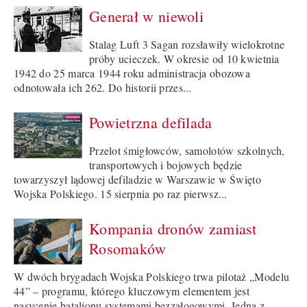
Generał w niewoli
Stalag Luft 3 Sagan rozsławiły wielokrotne
próby ucieczek. W okresie od 10 kwietnia
1942 do 25 marca 1944 roku administracja obozowa
odnotowała ich 262. Do historii przes...
Powietrzna defilada
Przelot śmigłowców, samolotów szkolnych,
transportowych i bojowych będzie
towarzyszył lądowej defiladzie w Warszawie w Święto
Wojska Polskiego. 15 sierpnia po raz pierwsz...
Kompania dronów zamiast
Rosomaków
W dwóch brygadach Wojska Polskiego trwa pilotaż „Modelu
44” – programu, którego kluczowym elementem jest
nasycenie batalionu systemami bezzałogowymi. Jedną z