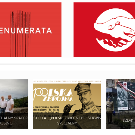
TUALNY SPACER
STO LAT „POLSKI ZBROJNEJ” - SERWIS
SZLAK
ASSINO
SPECJALNY