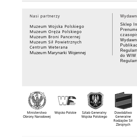
Nasi partnerzy
Wydawn
Sklep I
Muzeum Wojska Polskiego
Prenume
Muzeum Oręża Polskiego
czasop
Muzeum Broni Pancernej
Wydawni
Muzeum Sił Powietrznych
Publika
Centrum Weterana
Regulam
Muzeum Marynarki Wojennej
do WIW
Regula
Ministerstwo
Wojsko Polskie
Sztab Generalny
Dowództwo
Obrony Narodowej
Wojska Polskiego
Generalne
Rodzajów Sił
Zbrojnych