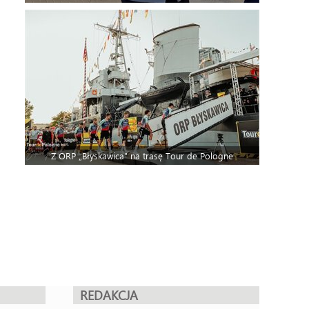
Z ORP „Błyskawica” na trasę Tour de Pologne
REDAKCJA