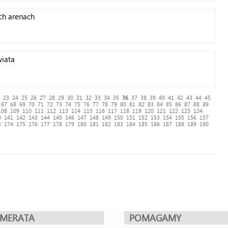
ch arenach
wiata
23
24
25
26
27
28
29
30
31
32
33
34
35
36
37
38
39
40
41
42
43
44
45
67
68
69
70
71
72
73
74
75
76
77
78
79
80
81
82
83
84
85
86
87
88
89
108
109
110
111
112
113
114
115
116
117
118
119
120
121
122
123
124
0
141
142
143
144
145
146
147
148
149
150
151
152
153
154
155
156
157
3
174
175
176
177
178
179
180
181
182
183
184
185
186
187
188
189
190
UMERATA
POMAGAMY