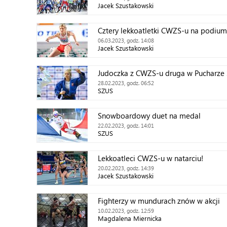
Jacek Szustakowski
Cztery lekkoatletki CWZS-u na podiu
06.03.2023, godz. 14:08
Jacek Szustakowski
Judoczka z CWZS-u druga w Pucharze 
28.02.2023, godz. 06:52
SZUS
Snowboardowy duet na medal
22.02.2023, godz. 14:01
SZUS
Lekkoatleci CWZS-u w natarciu!
20.02.2023, godz. 14:39
Jacek Szustakowski
Fighterzy w mundurach znów w akcji
10.02.2023, godz. 12:59
Magdalena Miernicka