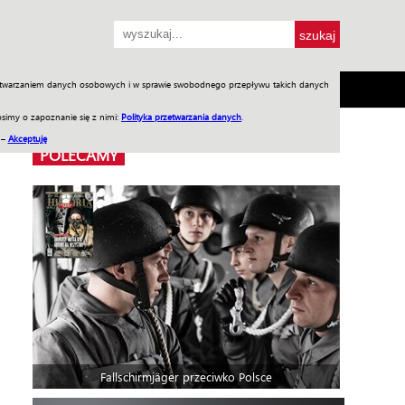
przetwarzaniem danych osobowych i w sprawie swobodnego przepływu takich danych
SH
SKLEP
Jednodniówki
Praca w WIW
simy o zapoznanie się z nimi:
Polityka przetwarzania danych
.
 –
Akceptuję
POLECAMY
Fallschirmjäger przeciwko Polsce