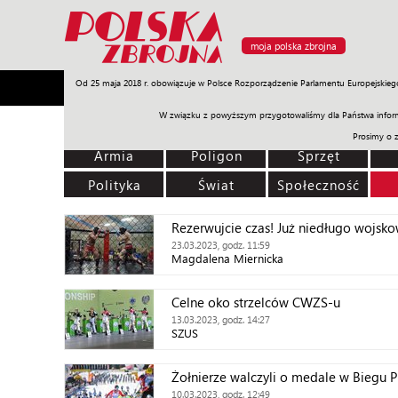
moja polska zbrojna
Od 25 maja 2018 r. obowiązuje w Polsce Rozporządzenie Parlamentu Europejskieg
Armia
Poligon
Sprzęt
Misje
Polityka
Prawo
W związku z powyższym przygotowaliśmy dla Państwa inform
Prosimy o 
Armia
Poligon
Sprzęt
Polityka
Świat
Społeczność
Rezerwujcie czas! Już niedługo wojs
23.03.2023, godz. 11:59
Magdalena Miernicka
Celne oko strzelców CWZS-u
13.03.2023, godz. 14:27
SZUS
Żołnierze walczyli o medale w Biegu 
10.03.2023, godz. 12:49