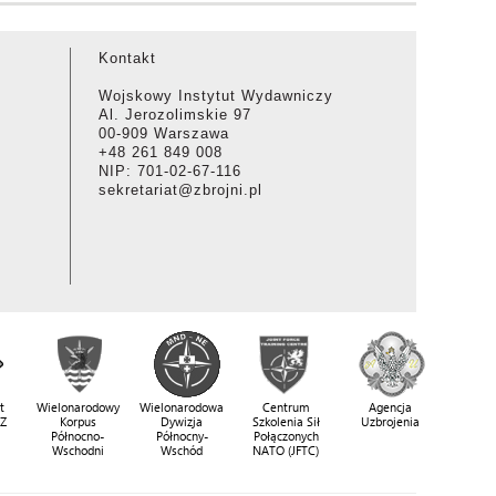
Kontakt
Wojskowy Instytut Wydawniczy
Al. Jerozolimskie 97
00-909 Warszawa
+48 261 849 008
NIP: 701-02-67-116
sekretariat@zbrojni.pl
t
Wielonarodowy
Wielonarodowa
Centrum
Agencja
SZ
Korpus
Dywizja
Szkolenia Sił
Uzbrojenia
Północno-
Północny-
Połączonych
Wschodni
Wschód
NATO (JFTC)