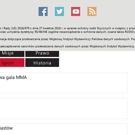
o i Rady (UE) 2016/679 z dnia 27 kwietnia 2016 r. w sprawie ochrony osób fizycznych w związku z 
Świat
Społeczność
Sport
Historia
Galerie
Wideo
ENGLI
oraz uchylenia dyrektywy 95/46/WE (ogólne rozporządzenie o ochronie danych, zwane także RODO).
acje dotyczące przetwarzania przez Wojskowy Instytut Wydawniczy Państwa danych osobowych. Pro
zaakceptowanie warunków przetwarzania danych osobowych przez Wojskowych Instytut Wydawniczy
Misje
Prawo
Sport
Historia
kowa gala MMA
Piastów