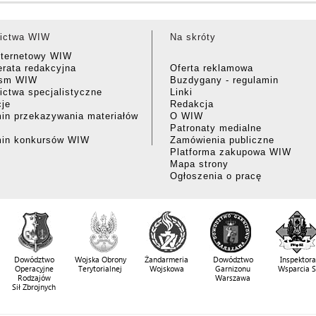
ictwa WIW
Na skróty
nternetowy WIW
rata redakcyjna
Oferta reklamowa
ism WIW
Buzdygany - regulamin
ctwa specjalistyczne
Linki
cje
Redakcja
in przekazywania materiałów
O WIW
Patronaty medialne
min konkursów WIW
Zamówienia publiczne
Platforma zakupowa WIW
Mapa strony
Ogłoszenia o pracę
Dowództwo
Wojska Obrony
Żandarmeria
Dowództwo
Inspektora
Operacyjne
Terytorialnej
Wojskowa
Garnizonu
Wsparcia 
Rodzajów
Warszawa
Sił Zbrojnych