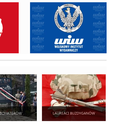
 BOHATERÓW
LAUREACI BUZDYGANÓW