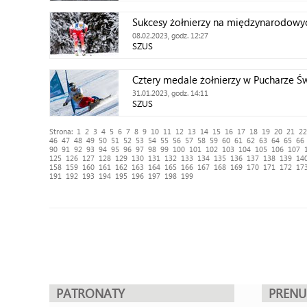
Sukcesy żołnierzy na międzynarodowy
08.02.2023, godz. 12:27
SZUS
Cztery medale żołnierzy w Pucharze Ś
31.01.2023, godz. 14:11
SZUS
Strona:
1
2
3
4
5
6
7
8
9
10
11
12
13
14
15
16
17
18
19
20
21
22
46
47
48
49
50
51
52
53
54
55
56
57
58
59
60
61
62
63
64
65
66
90
91
92
93
94
95
96
97
98
99
100
101
102
103
104
105
106
107
125
126
127
128
129
130
131
132
133
134
135
136
137
138
139
14
158
159
160
161
162
163
164
165
166
167
168
169
170
171
172
17
191
192
193
194
195
196
197
198
199
PATRONATY
PREN