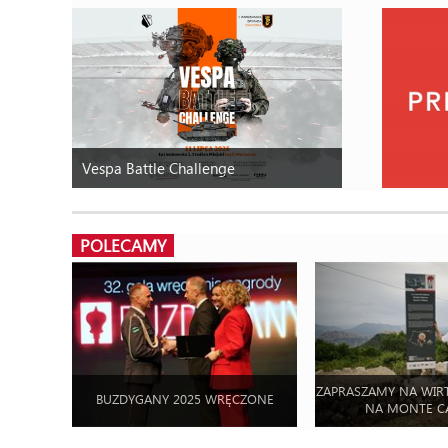
Vespa Battle Challenge
POLECAMY
ZAPRASZAMY NA WIR
BUZDYGANY 2025 WRĘCZONE
NA MONTE C