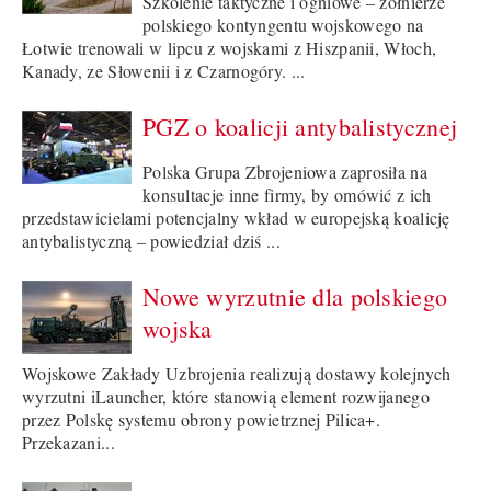
Szkolenie taktyczne i ogniowe – żołnierze
polskiego kontyngentu wojskowego na
Łotwie trenowali w lipcu z wojskami z Hiszpanii, Włoch,
Kanady, ze Słowenii i z Czarnogóry. ...
PGZ o koalicji antybalistycznej
Polska Grupa Zbrojeniowa zaprosiła na
konsultacje inne firmy, by omówić z ich
przedstawicielami potencjalny wkład w europejską koalicję
antybalistyczną – powiedział dziś ...
Nowe wyrzutnie dla polskiego
wojska
Wojskowe Zakłady Uzbrojenia realizują dostawy kolejnych
wyrzutni iLauncher, które stanowią element rozwijanego
przez Polskę systemu obrony powietrznej Pilica+.
Przekazani...