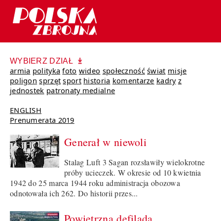
WYBIERZ DZIAŁ
armia
polityka
foto
wideo
społeczność
świat
misje
poligon
sprzęt
sport
historia
komentarze
kadry
z
jednostek
patronaty medialne
ENGLISH
Prenumerata 2019
Generał w niewoli
Stalag Luft 3 Sagan rozsławiły wielokrotne
próby ucieczek. W okresie od 10 kwietnia
1942 do 25 marca 1944 roku administracja obozowa
odnotowała ich 262. Do historii przes...
Powietrzna defilada