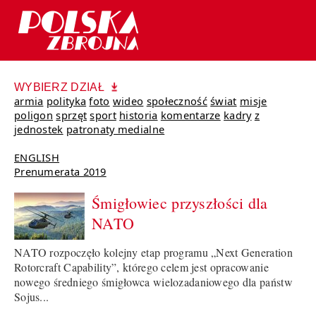
WYBIERZ DZIAŁ
armia
polityka
foto
wideo
społeczność
świat
misje
poligon
sprzęt
sport
historia
komentarze
kadry
z
jednostek
patronaty medialne
ENGLISH
Prenumerata 2019
Śmigłowiec przyszłości dla
NATO
NATO rozpoczęło kolejny etap programu „Next Generation
Rotorcraft Capability”, którego celem jest opracowanie
nowego średniego śmigłowca wielozadaniowego dla państw
Sojus...