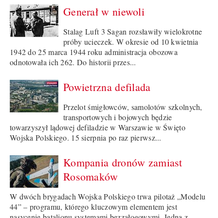
Generał w niewoli
Stalag Luft 3 Sagan rozsławiły wielokrotne
próby ucieczek. W okresie od 10 kwietnia
1942 do 25 marca 1944 roku administracja obozowa
odnotowała ich 262. Do historii przes...
Powietrzna defilada
Przelot śmigłowców, samolotów szkolnych,
transportowych i bojowych będzie
towarzyszył lądowej defiladzie w Warszawie w Święto
Wojska Polskiego. 15 sierpnia po raz pierwsz...
Kompania dronów zamiast
Rosomaków
W dwóch brygadach Wojska Polskiego trwa pilotaż „Modelu
44” – programu, którego kluczowym elementem jest
nasycenie batalionu systemami bezzałogowymi. Jedną z