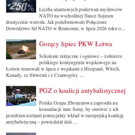
Liczba alarmowych poderwań myśliwców
NATO na wschodniej flance Sojuszu
drastycznie wzrosła. Jak poinformowało Połączone
Dowództwo Sił NATO w Brunssum, w lipcu 2026 roku o...
Gorący lipiec PKW Łotwa
Szkolenie taktyczne i ogniowe – żołnierze
polskiego kontyngentu wojskowego na
Łotwie trenowali w lipcu z wojskami z Hiszpanii, Włoch,
Kanady, ze Słowenii i z Czarnogóry. ...
PGZ o koalicji antybalistycznej
Polska Grupa Zbrojeniowa zaprosiła na
konsultacje inne firmy, by omówić z ich
przedstawicielami potencjalny wkład w europejską koalicję
antybalistyczną – powiedział dziś ...