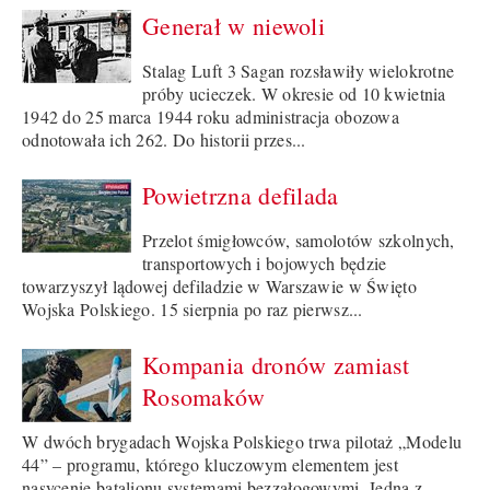
Generał w niewoli
Stalag Luft 3 Sagan rozsławiły wielokrotne
próby ucieczek. W okresie od 10 kwietnia
1942 do 25 marca 1944 roku administracja obozowa
odnotowała ich 262. Do historii przes...
Powietrzna defilada
Przelot śmigłowców, samolotów szkolnych,
transportowych i bojowych będzie
towarzyszył lądowej defiladzie w Warszawie w Święto
Wojska Polskiego. 15 sierpnia po raz pierwsz...
Kompania dronów zamiast
Rosomaków
W dwóch brygadach Wojska Polskiego trwa pilotaż „Modelu
44” – programu, którego kluczowym elementem jest
nasycenie batalionu systemami bezzałogowymi. Jedną z