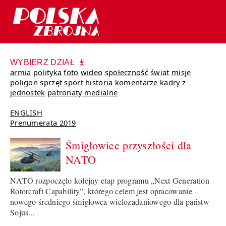
WYBIERZ DZIAŁ
armia
polityka
foto
wideo
społeczność
świat
misje
poligon
sprzęt
sport
historia
komentarze
kadry
z
jednostek
patronaty medialne
ENGLISH
Prenumerata 2019
Śmigłowiec przyszłości dla
NATO
NATO rozpoczęło kolejny etap programu „Next Generation
Rotorcraft Capability”, którego celem jest opracowanie
nowego średniego śmigłowca wielozadaniowego dla państw
Sojus...