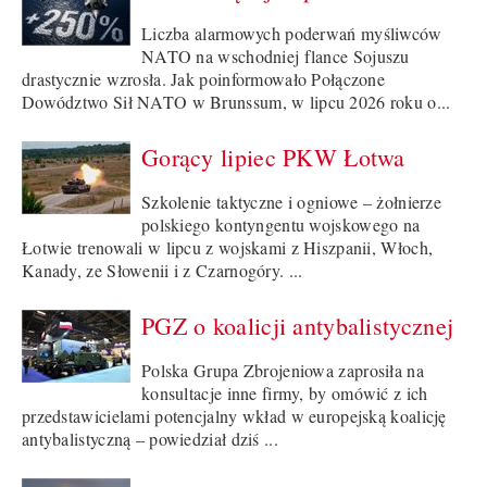
Liczba alarmowych poderwań myśliwców
NATO na wschodniej flance Sojuszu
drastycznie wzrosła. Jak poinformowało Połączone
Dowództwo Sił NATO w Brunssum, w lipcu 2026 roku o...
Gorący lipiec PKW Łotwa
Szkolenie taktyczne i ogniowe – żołnierze
polskiego kontyngentu wojskowego na
Łotwie trenowali w lipcu z wojskami z Hiszpanii, Włoch,
Kanady, ze Słowenii i z Czarnogóry. ...
PGZ o koalicji antybalistycznej
Polska Grupa Zbrojeniowa zaprosiła na
konsultacje inne firmy, by omówić z ich
przedstawicielami potencjalny wkład w europejską koalicję
antybalistyczną – powiedział dziś ...