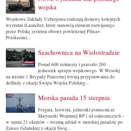
wojska
Wojskowe Zakłady Uzbrojenia realizują dostawy kolejnych
wyrzutni iLauncher, które stanowią element rozwijanego
przez Polskę systemu obrony powietrznej Pilica+.
Przekazani...
Szachownica na Wisłostradzie
Ponad 600 żołnierzy i przeszło 200
jednostek sprzętu wojskowego. W Wesołej
na terenie 1 Brygady Pancernej trwają przygotowania do
defilady z okazji Święta Wojska Polskieg...
Morska parada 15 sierpnia
Fregata, korweta, jednostki pomocnicze
Marynarki Wojennej RP i sił sojuszniczych –
w sumie 21 okrętów – wezmą udział w morskiej paradzie po
Zatoce Gdańskiej z okazji Świę...