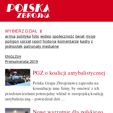
WYBIERZ DZIAŁ
armia
polityka
foto
wideo
społeczność
świat
misje
poligon
sprzęt
sport
historia
komentarze
kadry
z
jednostek
patronaty medialne
ENGLISH
Prenumerata 2019
PGZ o koalicji antybalistycznej
Polska Grupa Zbrojeniowa zaprosiła na
konsultacje inne firmy, by omówić z ich
przedstawicielami potencjalny wkład w europejską koalicję
antybalistyczną – powiedział dziś ...
Nowe wyrzutnie dla polskiego