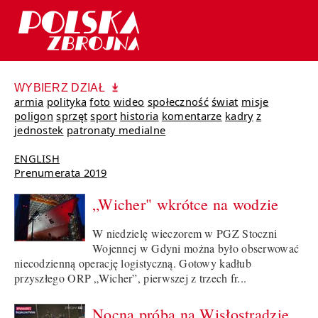
WYBIERZ DZIAŁ
armia
polityka
foto
wideo
społeczność
świat
misje
poligon
sprzęt
sport
historia
komentarze
kadry
z
jednostek
patronaty medialne
ENGLISH
Prenumerata 2019
„Wicher" wkrótce na wodzie
W niedzielę wieczorem w PGZ Stoczni
Wojennej w Gdyni można było obserwować
niecodzienną operację logistyczną. Gotowy kadłub
przyszłego ORP „Wicher”, pierwszej z trzech fr...
Nocna próba na Wisłostradzie