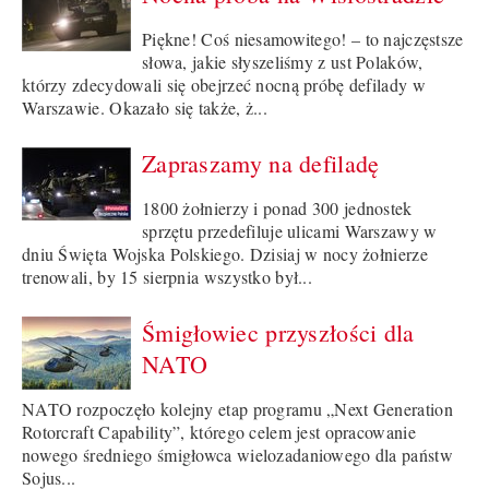
Piękne! Coś niesamowitego! – to najczęstsze
słowa, jakie słyszeliśmy z ust Polaków,
którzy zdecydowali się obejrzeć nocną próbę defilady w
Warszawie. Okazało się także, ż...
Zapraszamy na defiladę
1800 żołnierzy i ponad 300 jednostek
sprzętu przedefiluje ulicami Warszawy w
dniu Święta Wojska Polskiego. Dzisiaj w nocy żołnierze
trenowali, by 15 sierpnia wszystko był...
Śmigłowiec przyszłości dla
NATO
NATO rozpoczęło kolejny etap programu „Next Generation
Rotorcraft Capability”, którego celem jest opracowanie
nowego średniego śmigłowca wielozadaniowego dla państw
Sojus...