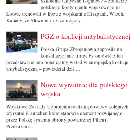
Szkolenie taktyczne i ogniowe – żołnierze
polskiego kontyngentu wojskowego na
Łotwie trenowali w lipcu z wojskami z Hiszpanii, Włoch,
Kanady, ze Słowenii i z Czarnogóry. ...
PGZ o koalicji antybalistycznej
Polska Grupa Zbrojeniowa zaprosiła na
konsultacje inne firmy, by omówić z ich
przedstawicielami potencjalny wkład w europejską koalicję
antybalistyczną – powiedział dziś ...
Nowe wyrzutnie dla polskiego
wojska
Wojskowe Zakłady Uzbrojenia realizują dostawy kolejnych
wyrzutni iLauncher, które stanowią element rozwijanego
przez Polskę systemu obrony powietrznej Pilica+.
Przekazani...