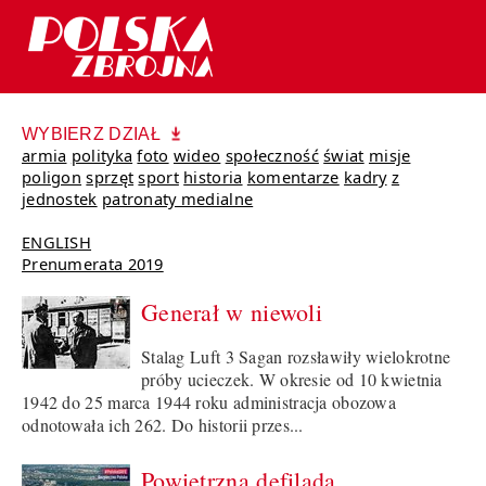
WYBIERZ DZIAŁ
armia
polityka
foto
wideo
społeczność
świat
misje
poligon
sprzęt
sport
historia
komentarze
kadry
z
jednostek
patronaty medialne
ENGLISH
Prenumerata 2019
Generał w niewoli
Stalag Luft 3 Sagan rozsławiły wielokrotne
próby ucieczek. W okresie od 10 kwietnia
1942 do 25 marca 1944 roku administracja obozowa
odnotowała ich 262. Do historii przes...
Powietrzna defilada