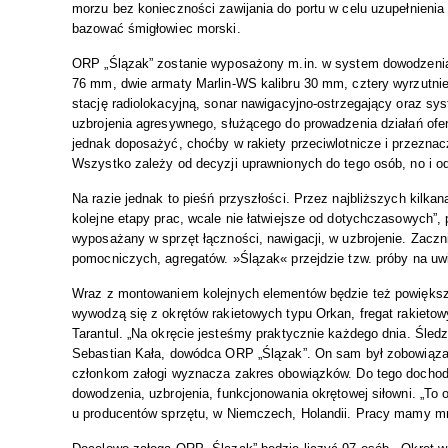
morzu bez konieczności zawijania do portu w celu uzupełnieni
bazować śmigłowiec morski.
ORP „Ślązak” zostanie wyposażony m.in. w system dowodzenia
76 mm, dwie armaty Marlin-WS kalibru 30 mm, cztery wyrzutni
stację radiolokacyjną, sonar nawigacyjno-ostrzegający oraz sy
uzbrojenia agresywnego, służącego do prowadzenia działań of
jednak doposażyć, choćby w rakiety przeciwlotnicze i przeznac
Wszystko zależy od decyzji uprawnionych do tego osób, no i od 
Na razie jednak to pieśń przyszłości. Przez najbliższych kilk
kolejne etapy prac, wcale nie łatwiejsze od dotychczasowych”,
wyposażany w sprzęt łączności, nawigacji, w uzbrojenie. Zacz
pomocniczych, agregatów. »Ślązak« przejdzie tzw. próby na uwi
Wraz z montowaniem kolejnych elementów będzie też powiększan
wywodzą się z okrętów rakietowych typu Orkan, fregat rakietow
Tarantul. „Na okręcie jesteśmy praktycznie każdego dnia. Śle
Sebastian Kała, dowódca ORP „Ślązak”. On sam był zobowiąza
członkom załogi wyznacza zakres obowiązków. Do tego dochod
dowodzenia, uzbrojenia, funkcjonowania okrętowej siłowni. „To
u producentów sprzętu, w Niemczech, Holandii. Pracy mamy mn