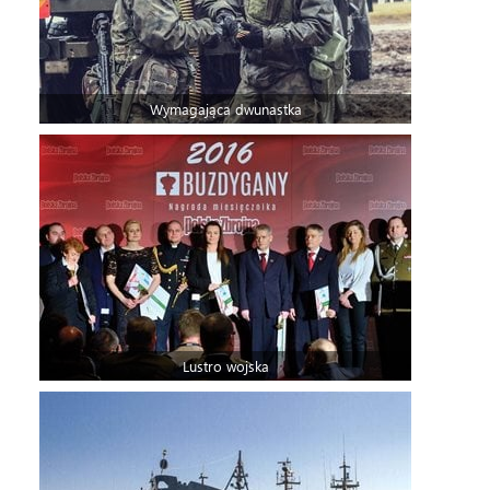
Wymagająca dwunastka
Lustro wojska