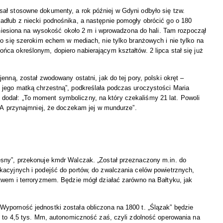
ał stosowne dokumenty, a rok później w Gdyni odbyło się tzw.
adłub z niecki podnośnika, a następnie pomogły obrócić go o 180
odniesiona na wysokość około 2 m i wprowadzona do hali. Tam rozpoczął
ło się szerokim echem w mediach, nie tylko branżowych i nie tylko na
ca określonym, dopiero nabierającym kształtów. 2 lipca stał się już
nną, został zwodowany ostatni, jak do tej pory, polski okręt –
 jego matką chrzestną”, podkreślała podczas uroczystości Maria
odał: „To moment symboliczny, na który czekaliśmy 21 lat. Powoli
. A przynajmniej, że doczekam jej w mundurze”.
sny”, przekonuje kmdr Walczak. „Został przeznaczony m.in. do
kacyjnych i podejść do portów, do zwalczania celów powietrznych,
twem i terroryzmem. Będzie mógł działać zarówno na Bałtyku, jak
yporność jednostki została obliczona na 1800 t. „Ślązak” będzie
. to 4,5 tys. Mm, autonomiczność zaś, czyli zdolność operowania na