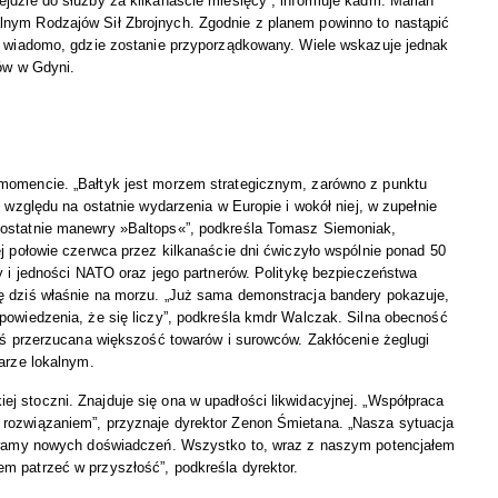
jdzie do służby za kilkanaście miesięcy”, informuje kadm. Marian
lnym Rodzajów Sił Zbrojnych. Zgodnie z planem powinno to nastąpić
ie wiadomo, gdzie zostanie przyporządkowany. Wiele wskazuje jednak
tów w Gdyni.
 momencie. „Bałtyk jest morzem strategicznym, zarówno z punktu
 względu na ostatnie wydarzenia w Europie i wokół niej, w zupełnie
 ostatnie manewry »Baltops«”, podkreśla Tomasz Siemoniak,
ej połowie czerwca przez kilkanaście dni ćwiczyło wspólnie ponad 50
y i jedności NATO oraz jego partnerów. Politykę bezpieczeństwa
ę dziś właśnie na morzu. „Już sama demonstracja bandery pokazuje,
powiedzenia, że się liczy”, podkreśla kmdr Walczak. Silna obecność
ziś przerzucana większość towarów i surowców. Zakłócenie żeglugi
arze lokalnym.
 stoczni. Znajduje się ona w upadłości likwidacyjnej. „Współpraca
 rozwiązaniem”, przyznaje dyrektor Zenon Śmietana. „Nasza sytuacja
abywamy nowych doświadczeń. Wszystko to, wraz z naszym potencjałem
m patrzeć w przyszłość”, podkreśla dyrektor.