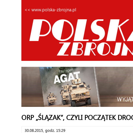
<< www.polska-zbrojna.pl
ORP „ŚLĄZAK”, CZYLI POCZĄTEK DRO
30.08.2015, godz. 15:29