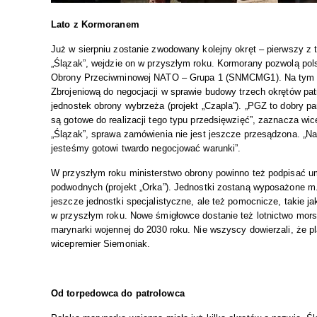
Lato z Kormoranem
Już w sierpniu zostanie zwodowany kolejny okręt – pierwszy z 
„Ślązak”, wejdzie on w przyszłym roku. Kormorany pozwolą pols
Obrony Przeciwminowej NATO – Grupa 1 (SNMCMG1). Na tym jed
Zbrojeniową do negocjacji w sprawie budowy trzech okrętów patr
jednostek obrony wybrzeża (projekt „Czapla”). „PGZ to dobry p
są gotowe do realizacji tego typu przedsięwzięć”, zaznacza w
„Ślązak”, sprawa zamówienia nie jest jeszcze przesądzona. „Nas
jesteśmy gotowi twardo negocjować warunki”.
W przyszłym roku ministerstwo obrony powinno też podpisać 
podwodnych (projekt „Orka”). Jednostki zostaną wyposażone m.
jeszcze jednostki specjalistyczne, ale też pomocnicze, takie j
w przyszłym roku. Nowe śmigłowce dostanie też lotnictwo mors
marynarki wojennej do 2030 roku. Nie wszyscy dowierzali, że pl
wicepremier Siemoniak.
Od torpedowca do patrolowca