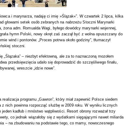
owca i marynarza, nadaję ci imię »Ślązak«”. W czwartek 2 lipca, kilka
nad głowami setek osób zebranych na nabrzeżu Stoczni Marynarki
a, żona adm. Romualda Wagi, byłego dowódcy marynarki wojennej,
egrała hymn Polski, nowy okręt zaś zaczął być z wolna opuszczany do
mie wind i pontonów. „Proces potrwa około godziny”, tłumaczył
skiej stoczni.
rię „Ślązaka” – niezbyt efektowną, ale za to naznaczoną mozołem
ydwa przedsięwzięcia udało się doprowadzić do szczęśliwego finału,
bywanej, wreszcie „idzie nowe”.
a realizacja programu „Gawron”, który miał zapewnić Polsce siedem
z nich powinna rozpocząć służbę w 2009 roku. W wyniku licznych
m jeden kadłub i mnóstwo wątpliwości. Resort obrony rozważał trzy
wety, co jednak wiązałoby się z wydatkami sięgającymi nawet miliarda
atnia – na zbudowaniu na podstawie tego, co mamy, nowoczesnego
.