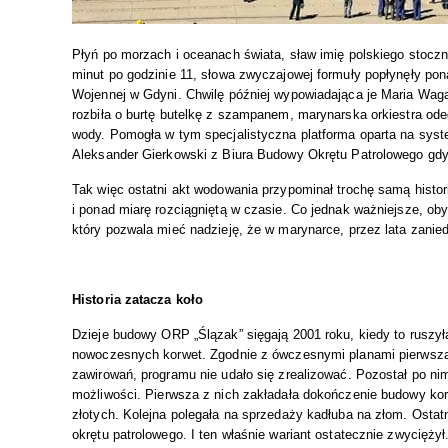
Płyń po morzach i oceanach świata, sław imię polskiego stoczni
minut po godzinie 11, słowa zwyczajowej formuły popłynęły po
Wojennej w Gdyni. Chwilę później wypowiadająca je Maria Wag
rozbiła o burtę butelkę z szampanem, marynarska orkiestra od
wody. Pomogła w tym specjalistyczna platforma oparta na syste
Aleksander Gierkowski z Biura Budowy Okrętu Patrolowego gdyń
Tak więc ostatni akt wodowania przypominał trochę samą histo
i ponad miarę rozciągniętą w czasie. Co jednak ważniejsze, ob
który pozwala mieć nadzieję, że w marynarce, przez lata zanied
Historia zatacza koło
Dzieje budowy ORP „Ślązak” sięgają 2001 roku, kiedy to ruszył
nowoczesnych korwet. Zgodnie z ówczesnymi planami pierwsza 
zawirowań, programu nie udało się zrealizować. Pozostał po ni
możliwości. Pierwsza z nich zakładała dokończenie budowy kor
złotych. Kolejna polegała na sprzedaży kadłuba na złom. Ost
okrętu patrolowego. I ten właśnie wariant ostatecznie zwyciężył