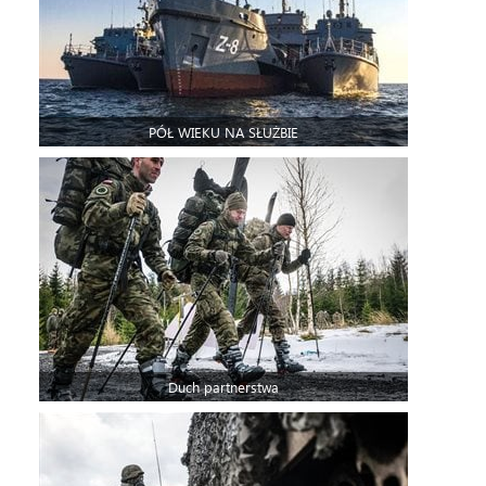
PÓŁ WIEKU NA SŁUŻBIE
Duch partnerstwa