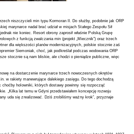
trzech niszczycieli min typu Kormoran II. Do służby, podobnie jak ORP
kiej marynarce nadal brać udział w misjach Stałego Zespołu Sił
nak nie koniec. Resort obrony zaprosił właśnie Polską Grupę
olowych z funkcją zwalczania min (projekt „Miecznik”) oraz trzech
artner dla większości planów modernizacyjnych, polskie stocznie zaś
icepremier Siemoniak, choć, jak podkreślał podczas wodowania ORP
ze stocznie są nam bliskie, ale chodzi o pieniądze publiczne, więc
umowę na dostarczenie marynarce trzech nowoczesnych okrętów
in. w rakiety manewrujące dalekiego zasięgu. Do tego dochodzą
ak choćby holowniki, których dostawy powinny się rozpocząć
kie. „Kilka lat temu w Gdyni przedstawiałem koncepcję rozwoju
any uda się zrealizować. Dziś zrobiliśmy ważny krok”, przyznaje