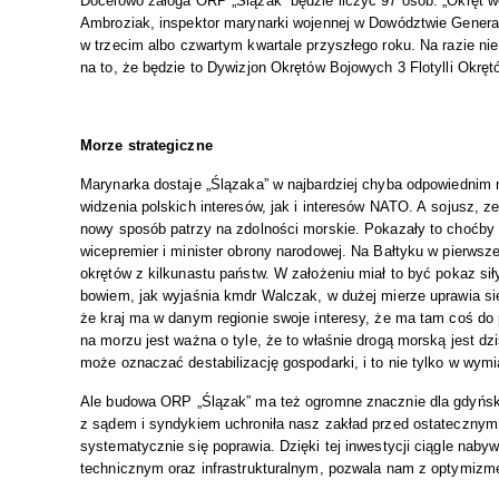
Docelowo załoga ORP „Ślązak” będzie liczyć 97 osób. „Okręt we
Ambroziak, inspektor marynarki wojennej w Dowództwie Genera
w trzecim albo czwartym kwartale przyszłego roku. Na razie n
na to, że będzie to Dywizjon Okrętów Bojowych 3 Flotylli Okrę
Morze strategiczne
Marynarka dostaje „Ślązaka” w najbardziej chyba odpowiednim
widzenia polskich interesów, jak i interesów NATO. A sojusz, ze
nowy sposób patrzy na zdolności morskie. Pokazały to choćby
wicepremier i minister obrony narodowej. Na Bałtyku w pierwsz
okrętów z kilkunastu państw. W założeniu miał to być pokaz sił
bowiem, jak wyjaśnia kmdr Walczak, w dużej mierze uprawia si
że kraj ma w danym regionie swoje interesy, że ma tam coś do 
na morzu jest ważna o tyle, że to właśnie drogą morską jest d
może oznaczać destabilizację gospodarki, i to nie tylko w wymi
Ale budowa ORP „Ślązak” ma też ogromne znacznie dla gdyńskiej
z sądem i syndykiem uchroniła nasz zakład przed ostatecznym
systematycznie się poprawia. Dzięki tej inwestycji ciągle n
technicznym oraz infrastrukturalnym, pozwala nam z optymizme