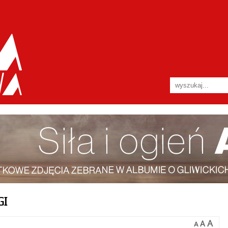
GI
A
A
A