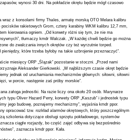
a zapasów, wynosi 30 dni. Na pokładzie okrętu będzie mógł czasowo
 wraz z konsolami firmy Thales, armatę morską OTO Melara kalibru
e pocisków rakietowych Grom, cztery karabiny WKM kalibru 12,7 mm,
stem kierowania ogniem. „Od korwety różni się tym, że nie ma
ensywnych”, tłumaczy kmdr Walczak. „W każdej chwili będzie go można
zone do zwalczania innych okrętów czy też wyrzutnie torped.
pieniędzy, które trzeba byłoby na takie uzbrojenie przeznaczyć”.
anaście miesięcy ORP „Ślązak” pozostanie w stoczni. „Przed nami
 przyznaje Aleksander Gierkowski. „W najbliższym czasie okręt będzie
niemy jednak od uruchamiania mechanizmów głównych: siłowni, siłowni
ęzi, w porcie, następnie zaś próby morskie”.
a załoga jednostki. Na razie liczy ona około 20 osób. Marynarze
ych typu Oliver Hazard Perry, korwety ORP „Kaszub” i jednostek typu
dzimy jego budowę, poznajemy mechanizmy”, wyjaśnia kmdr ppor.
ny opracować tzw. rozkład alarmów okrętowych, który poszczególnym
zą szkolenia dotyczące obsługi sprzętu pokładowego, systemów
 oznacza ciągłe rozjazdy, bo część zajęć odbywa się bezpośrednio
óstwo”, zaznacza kmdr ppor. Kała.