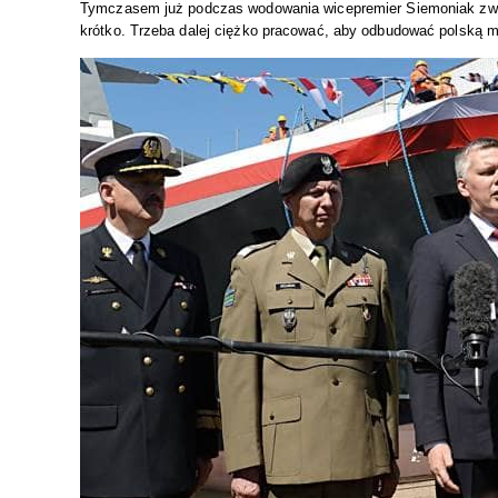
Tymczasem już podczas wodowania wicepremier Siemoniak zwr
krótko. Trzeba dalej ciężko pracować, aby odbudować polską m