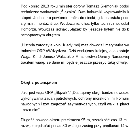
Pod koniec 2013 roku minister obrony Tomasz Siemoniak podpis
techniczne wodowanie „Ślązaka”. Dwa holowniki wyprowadziły k
stopni. Jednostka powtórnie trafiła do niecki, gdzie została p
się m.in. montaż śrub. Wodowanie, choć tylko techniczne, odbi
Pomorzu. Wówczas jednak „Ślązak” był jeszcze bytem nie do koń
pełnoprawnym okrętem.
„Historia zatoczyła koło. Kiedy mój mąż dowodził marynarką woje
trałowiec ORP »Wdzydze«. Dziś wodujemy kolejny, a ja zostaję
Waga. Kmdr Janusz Walczak z Ministerstwa Obrony Narodowej d
traciłem wiarę, że dane mi będzie jeszcze przeżyć taką chwilę
Okręt z potencjałem
Jaki jest więc ORP „Ślązak”? „Dostajemy okręt bardzo nowocze
wykonywania zadań patrolowych, ochrony morskich linii komuni
nawodnych i tzw. zagrożeń asymetrycznych, czyli walki z pirac
i poza nim”.
Długość nowego okrętu przekracza 95 m, szerokość zaś 13 m. W
rozwijał prędkość ponad 30 w. Jego zasięg przy prędkości 14 w