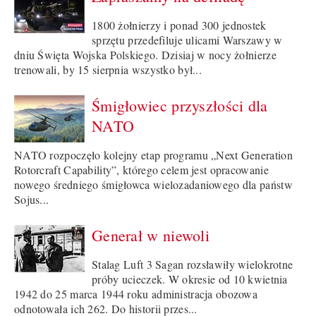
1800 żołnierzy i ponad 300 jednostek
sprzętu przedefiluje ulicami Warszawy w
dniu Święta Wojska Polskiego. Dzisiaj w nocy żołnierze
trenowali, by 15 sierpnia wszystko był...
Śmigłowiec przyszłości dla
NATO
NATO rozpoczęło kolejny etap programu „Next Generation
Rotorcraft Capability”, którego celem jest opracowanie
nowego średniego śmigłowca wielozadaniowego dla państw
Sojus...
Generał w niewoli
Stalag Luft 3 Sagan rozsławiły wielokrotne
próby ucieczek. W okresie od 10 kwietnia
1942 do 25 marca 1944 roku administracja obozowa
odnotowała ich 262. Do historii przes...