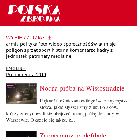
WYBIERZ DZIAŁ
armia
polityka
foto
wideo
społeczność
świat
misje
poligon
sprzęt
sport
historia
komentarze
kadry
z
jednostek
patronaty medialne
ENGLISH
Prenumerata 2019
Nocna próba na Wisłostradzie
Piękne! Coś niesamowitego! – to najczęstsze
słowa, jakie słyszeliśmy z ust Polaków,
którzy zdecydowali się obejrzeć nocną próbę defilady w
Warszawie. Okazało się także, ż...
Zapraszamy na defiladę