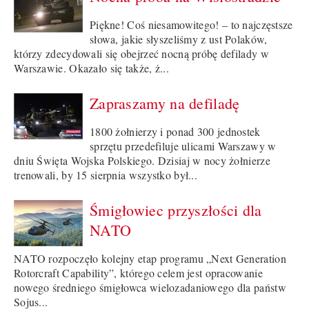
Piękne! Coś niesamowitego! – to najczęstsze
słowa, jakie słyszeliśmy z ust Polaków,
którzy zdecydowali się obejrzeć nocną próbę defilady w
Warszawie. Okazało się także, ż...
Zapraszamy na defiladę
1800 żołnierzy i ponad 300 jednostek
sprzętu przedefiluje ulicami Warszawy w
dniu Święta Wojska Polskiego. Dzisiaj w nocy żołnierze
trenowali, by 15 sierpnia wszystko był...
Śmigłowiec przyszłości dla
NATO
NATO rozpoczęło kolejny etap programu „Next Generation
Rotorcraft Capability”, którego celem jest opracowanie
nowego średniego śmigłowca wielozadaniowego dla państw
Sojus...