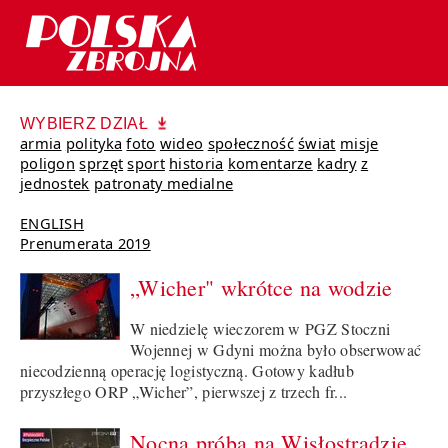
WYBIERZ DZIAŁ
armia
polityka
foto
wideo
społeczność
świat
misje
poligon
sprzęt
sport
historia
komentarze
kadry
z
jednostek
patronaty medialne
ENGLISH
Prenumerata 2019
„Wicher" wkrótce na wodzie
W niedzielę wieczorem w PGZ Stoczni
Wojennej w Gdyni można było obserwować
niecodzienną operację logistyczną. Gotowy kadłub
przyszłego ORP „Wicher”, pierwszej z trzech fr...
Nocna próba na Wisłostradzie