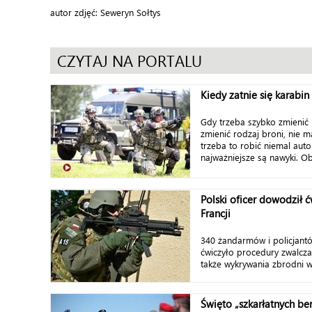
autor zdjęć: Seweryn Sołtys
CZYTAJ NA PORTALU
Kiedy zatnie się karabin
Gdy trzeba szybko zmienić
zmienić rodzaj broni, nie m
trzeba to robić niemal auto
najważniejsze są nawyki. O
Polski oficer dowodził 
Francji
340 żandarmów i policjant
ćwiczyło procedury zwalcza
także wykrywania zbrodni w
Święto „szkarłatnych be