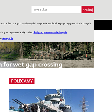
przetwarzaniem danych osobowych i w sprawie swobodnego przepływu takich danych
SH
SKLEP
Jednodniówki
Praca w WIW
simy o zapoznanie się z nimi:
Polityka przetwarzania danych
.
 –
Akceptuję
POLECAMY