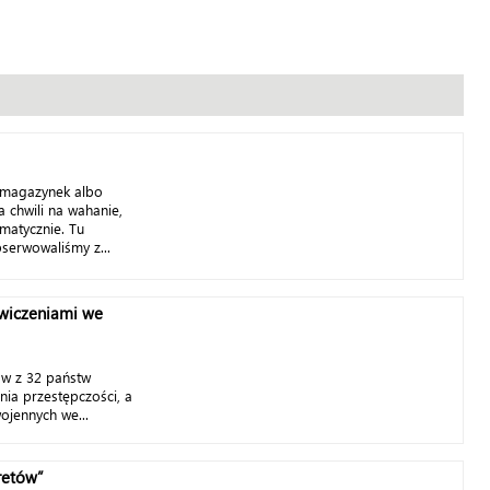
 magazynek albo
a chwili na wahanie,
matycznie. Tu
bserwowaliśmy z...
ćwiczeniami we
ów z 32 państw
nia przestępczości, a
ojennych we...
retów”