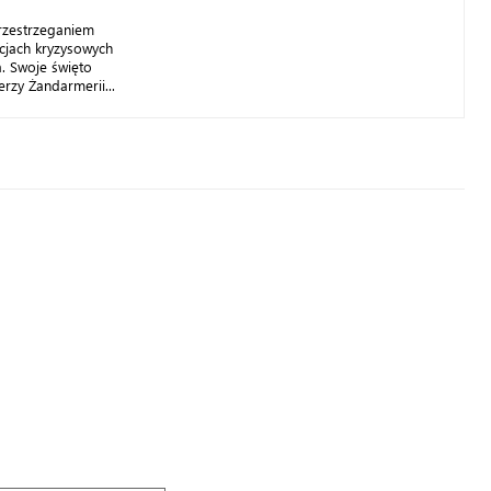
rzestrzeganiem
acjach kryzysowych
a. Swoje święto
erzy Żandarmerii...