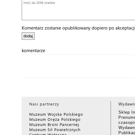
Komentarz zostanie opublikowany dopiero po akceptacji 
komentarze
Nasi partnerzy
Wydawn
Sklep I
Muzeum Wojska Polskiego
Prenume
Muzeum Oręża Polskiego
czasop
Muzeum Broni Pancernej
Wydawni
Muzeum Sił Powietrznych
Publika
Centrum Weterana