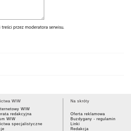
treści przez moderatora serwisu.
ictwa WIW
Na skróty
nternetowy WIW
rata redakcyjna
Oferta reklamowa
ism WIW
Buzdygany - regulamin
ctwa specjalistyczne
Linki
cje
Redakcja