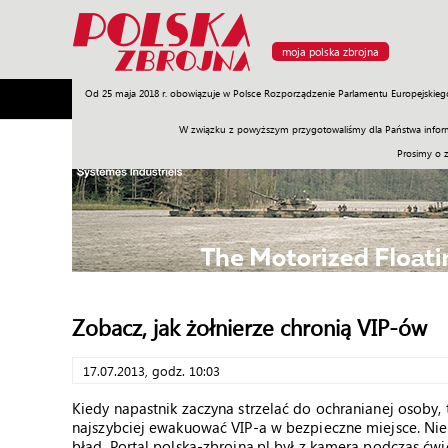
moja polska zbrojna
Od 25 maja 2018 r. obowiązuje w Polsce Rozporządzenie Parlamentu Europejskieg
Armia
Poligon
Sprzęt
Misje
Polityka
Prawo
W związku z powyższym przygotowaliśmy dla Państwa inform
Prosimy o 
Zobacz, jak żołnierze chronią VIP-ów
17.07.2013, godz. 10:03
Kiedy napastnik zaczyna strzelać do ochranianej osoby, t
najszybciej ewakuować VIP-a w bezpieczne miejsce. Nie 
błąd. Portal polska-zbrojna.pl był z kamerą podczas ć