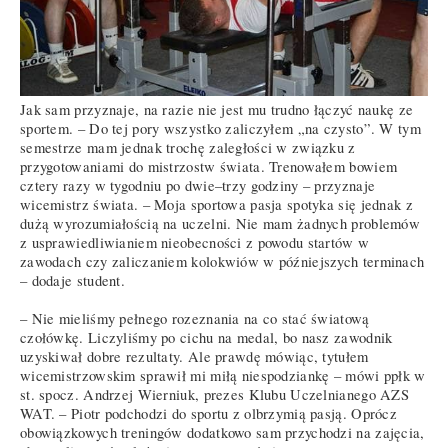
Jak sam przyznaje, na razie nie jest mu trudno łączyć naukę ze
sportem. – Do tej pory wszystko zaliczyłem „na czysto”. W tym
semestrze mam jednak trochę zaległości w związku z
przygotowaniami do mistrzostw świata. Trenowałem bowiem
cztery razy w tygodniu po dwie–trzy godziny – przyznaje
wicemistrz świata. – Moja sportowa pasja spotyka się jednak z
dużą wyrozumiałością na uczelni. Nie mam żadnych problemów
z usprawiedliwianiem nieobecności z powodu startów w
zawodach czy zaliczaniem kolokwiów w późniejszych terminach
– dodaje student.
– Nie mieliśmy pełnego rozeznania na co stać światową
czołówkę. Liczyliśmy po cichu na medal, bo nasz zawodnik
uzyskiwał dobre rezultaty. Ale prawdę mówiąc, tytułem
wicemistrzowskim sprawił mi miłą niespodziankę – mówi ppłk w
st. spocz. Andrzej Wierniuk, prezes Klubu Uczelnianego AZS
WAT. – Piotr podchodzi do sportu z olbrzymią pasją. Oprócz
obowiązkowych treningów dodatkowo sam przychodzi na zajęcia,