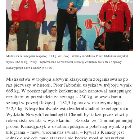
Medaliści w kategorii wagowej 83 kg, od lewej: srebrny medalista Piotr Jabłoński (uzyskał
wynik 665,0 kg), złoty - reprezentant Kazachstanu Nikołaj Zemstow (695,0) i brązowy -
Kanadyjczyk Lutz Connor (663,0).
Mistrzostwa w trójboju siłowym klasycznym zorganizowano po
raz pierwszy w historii. Piotr Jabłoński uzyskał w trójboju wynik
665 kg. W poszczególnych konkurencjach zanotował następujące
rezultaty: w przysiadzie ze sztangą – 230 kg, w wyciskaniu
sztangi w pozycji leżącej – 182,5 kg oraz w martwym ciągu –
252,5 kg. Niespełna dwudziestodwuletni student trzeciego roku
Wydziału Nowych Technologii i Chemii był także przez chwilę
rekordzistą świata w wyciskaniu. – Szkoda, że 15 minut po mojej
próbie, Kanadyjczyk w ostatnim podejściu pobił mój wynik o pół
kilograma – mówi wicemistrz świata. – Rywal z Kanady jest
jednak o rok ode mnie starszy i nie będzie mógł w przyszłym