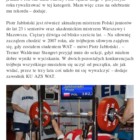
roku rywalizować w tej kategorii. Mam więc czas na odebranie
mu rekordu – dodaje.
Piotr Jabłoński jest również aktualnym mistrzem Polski juniorów
do lat 23 i seniorów oraz akademickim mistrzem Warszawy i
Mazowsza. Ciężary dźwiga od blisko sześciu lat. – Na siłownię
zacząłem chodzić w 2007 roku, ale trójbojem siłowym zająłem
się, gdy zostałem studentem WAT – mówi Piotr Jabłoński . –
Trener Waldemar Stangret przyjął mnie do sekcji, gdyż miałem
dobre wyniki w wyciskaniu. W dwóch pozostałych konkurencjach
trójboju wszystkiego musiałem się uczyć od początku, ale jak
widać, przez te trzy lata coś udało mi się wywalczyć – dodaje
zawodnik KU AZS WAT.