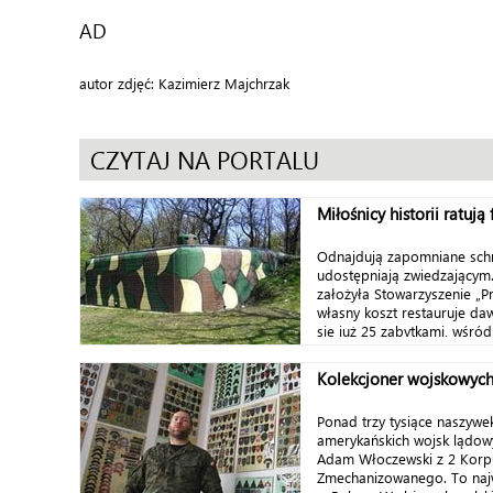
AD
autor zdjęć: Kazimierz Majchrzak
CZYTAJ NA PORTALU
Miłośnicy historii ratują 
Odnajdują zapomniane schr
udostępniają zwiedzającym
założyła Stowarzyszenie „Pr
własny koszt restauruje dawn
się już 25 zabytkami, wśród 
Kolekcjoner wojskowych
Ponad trzy tysiące naszyw
amerykańskich wojsk lądow
Adam Włoczewski z 2 Korp
Zmechanizowanego. To najw