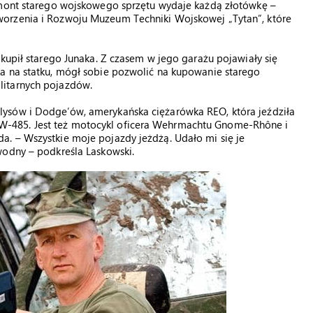
emont starego wojskowego sprzętu wydaje każdą złotówkę –
orzenia i Rozwoju Muzeum Techniki Wojskowej „Tytan”, które
 kupił starego Junaka. Z czasem w jego garażu pojawiały się
a na statku, mógł sobie pozwolić na kupowanie starego
litarnych pojazdów.
ysów i Dodge’ów, amerykańska ciężarówka REO, która jeździła
-485. Jest też motocykl oficera Wehrmachtu Gnome-Rhône i
. – Wszystkie moje pojazdy jeżdżą. Udało mi się je
wodny – podkreśla Laskowski.