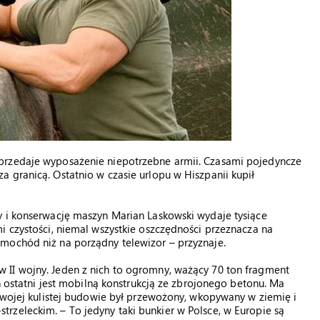
przedaje wyposażenie niepotrzebne armii. Czasami pojedyncze
 granicą. Ostatnio w czasie urlopu w Hiszpanii kupił
y i konserwację maszyn Marian Laskowski wydaje tysiące
i czystości, niemal wszystkie oszczędności przeznacza na
mochód niż na porządny telewizor – przyznaje.
 II wojny. Jeden z nich to ogromny, ważący 70 ton fragment
en ostatni jest mobilną konstrukcją ze zbrojonego betonu. Ma
 swojej kulistej budowie był przewożony, wkopywany w ziemię i
rzeleckim. – To jedyny taki bunkier w Polsce, w Europie są