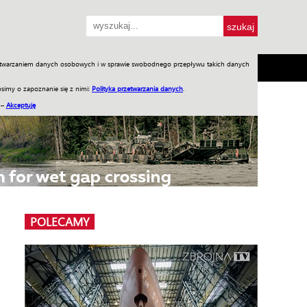
przetwarzaniem danych osobowych i w sprawie swobodnego przepływu takich danych
SH
SKLEP
Jednodniówki
Praca w WIW
simy o zapoznanie się z nimi:
Polityka przetwarzania danych
.
 –
Akceptuję
POLECAMY