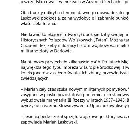
jeszcze tylko dwa – w muzeach w Austrii i Czechach – po
Oba bunkry odkrył na terenie dawnego doświadczalnego
Laskowski podkreśla, że na wydobycie i zabranie bunkr
właściciela terenu.
Niedawno kolekcjoner otworzył obok siedziby swojej 
Historycznych Pojazdów Wojskowych „Tytan”. Można tam 
Chciałem też, żeby miłośnicy historii wojskowości mieli
militarne zloty w Darłowie.
Na pierwszy przyjechało kilkanaście osób. Po latach M
największa tego typu impreza w Europie Środkowej. Trw
kolekcjonerów z całego świata. Ich zbiory, przeszło tys
zwiedzających.
– Marian cały czas szuka nowym militarnych pomysłów.
zasypane w piasku pozostałości poniemieckich stanowisk
wybudowała marynarka III Rzeszy w latach 1937–1945. B
użyczył je naszemu Stowarzyszeniu. Uporządkowaliśmy j
– Jesienią będę szukał sprzętu wojskowego, który jeszcz
zapowiada Marian Laskowski.