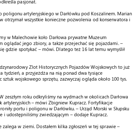
dkreśla pasjonat.
 poligonu artyleryjskiego w Darłówku pod Koszalinem. Marian
ów otrzymał wszystkie konieczne pozwolenia od konserwatora i
firmy w Malechowie koło Darłowa prywatne Muzeum
oglądać jego zbiory, a także przejechać się pojazdami. –
 się gdzie spotykać – mówi. Dlatego też 16 lat temu wymyślił
iędzynarodowy Zlot Historycznych Pojazdów Wojskowych to już
a tydzień, a przyjeżdża na nią ponad dwa tysiące
iąc sztuk wojskowego sprzętu, zazwyczaj ogląda około 100 tys.
 W zeszłym roku odkryliśmy na wydmach w okolicach Darłowa
 artyleryjskich – mówi Zbigniew Kupracz. Fortyfikacje
roniły portu i poligonu w Darłówku. – Urząd Morski w Słupsku
e i udostępniliśmy zwiedzającym – dodaje Kupracz.
e zalega w ziemi. Dostałem kilka zgłoszeń w tej sprawie –