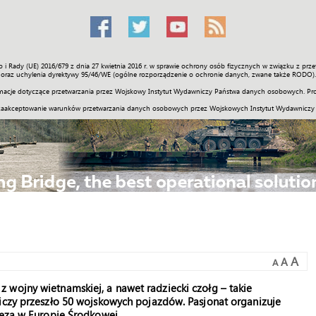
o i Rady (UE) 2016/679 z dnia 27 kwietnia 2016 r. w sprawie ochrony osób fizycznych w związku z 
Świat
Społeczność
Sport
Historia
Galerie
Wideo
ENGLI
oraz uchylenia dyrektywy 95/46/WE (ogólne rozporządzenie o ochronie danych, zwane także RODO).
acje dotyczące przetwarzania przez Wojskowy Instytut Wydawniczy Państwa danych osobowych. Pro
zaakceptowanie warunków przetwarzania danych osobowych przez Wojskowych Instytut Wydawniczy
A
A
A
 wojny wietnamskiej, a nawet radziecki czołg – takie
liczy przeszło 50 wojskowych pojazdów. Pasjonat organizuje
reza w Europie Środkowej.