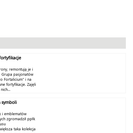
fortyfikacje
ony, remontują je i
. Grupa pasjonatów
o Fortalicium” i na
e fortyfikacje. Zajęli
nich...
 symboli
ek i emblematów
ych zgromadził ppłk
usu
iększa taka kolekcja