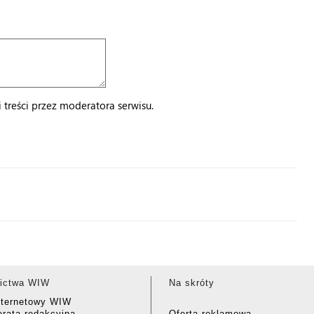
treści przez moderatora serwisu.
ictwa WIW
Na skróty
nternetowy WIW
rata redakcyjna
Oferta reklamowa