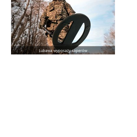
Lubawa wyposaży saperów