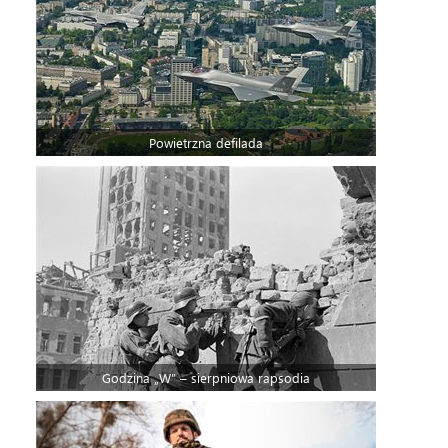
Powietrzna defilada
Godzina „W” – sierpniowa rapsodia