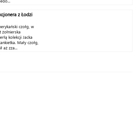
ego...
cjonera z Łodzi
merykański czołg, w
 żołnierska
rłą kolekcji Jacka
ankietka. Mały czołg,
 aż zza...