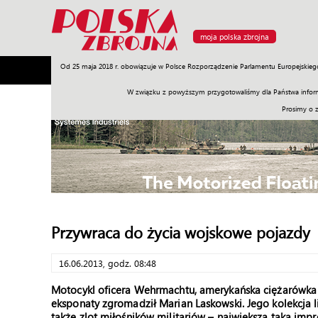
moja polska zbrojna
Od 25 maja 2018 r. obowiązuje w Polsce Rozporządzenie Parlamentu Europejskieg
Armia
Poligon
Sprzęt
Misje
Polityka
Prawo
W związku z powyższym przygotowaliśmy dla Państwa inform
Prosimy o 
Przywraca do życia wojskowe pojazdy
16.06.2013, godz. 08:48
Motocykl oficera Wehrmachtu, amerykańska ciężarówka z
eksponaty zgromadził Marian Laskowski. Jego kolekcja 
także zlot miłośników militariów – największa taka imp