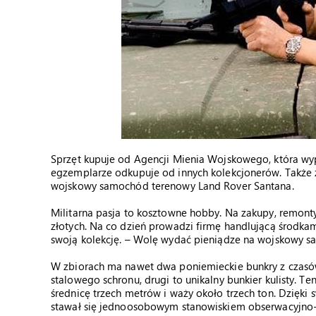
Sprzęt kupuje od Agencji Mienia Wojskowego, która wy
egzemplarze odkupuje od innych kolekcjonerów. Także za
wojskowy samochód terenowy Land Rover Santana.
Militarna pasja to kosztowne hobby. Na zakupy, remont
złotych. Na co dzień prowadzi firmę handlującą środkam
swoją kolekcję. – Wolę wydać pieniądze na wojskowy sa
W zbiorach ma nawet dwa poniemieckie bunkry z czasów
stalowego schronu, drugi to unikalny bunkier kulisty. T
średnicę trzech metrów i waży około trzech ton. Dzięki
stawał się jednoosobowym stanowiskiem obserwacyjno-st