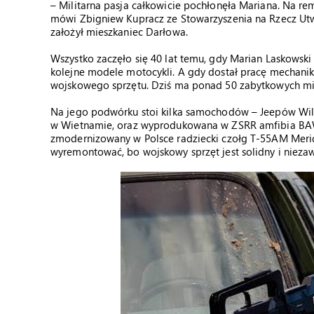
– Militarna pasja całkowicie pochłonęła Mariana. Na r
mówi Zbigniew Kupracz ze Stowarzyszenia na Rzecz Utw
założył mieszkaniec Darłowa.
Wszystko zaczęło się 40 lat temu, gdy Marian Laskowski
kolejne modele motocykli. A gdy dostał pracę mechanik
wojskowego sprzętu. Dziś ma ponad 50 zabytkowych mi
Na jego podwórku stoi kilka samochodów – Jeepów Will
w Wietnamie, oraz wyprodukowana w ZSRR amfibia BAW
zmodernizowany w Polsce radziecki czołg T-55AM Merida
wyremontować, bo wojskowy sprzęt jest solidny i nieza