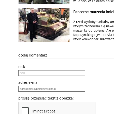
w Polsce. W zbiorach polski
Pancerne marzenia kolek
Z rzeki wydobył unikalny a
którym zachowała się nawet
maszynka do golenia. Ale pe
Kopczyńskiego jest polska t
który kolekcjoner sprowadził
dodaj komentarz
nick
adres e-mail
proszę przepisać tekst z obrazka: