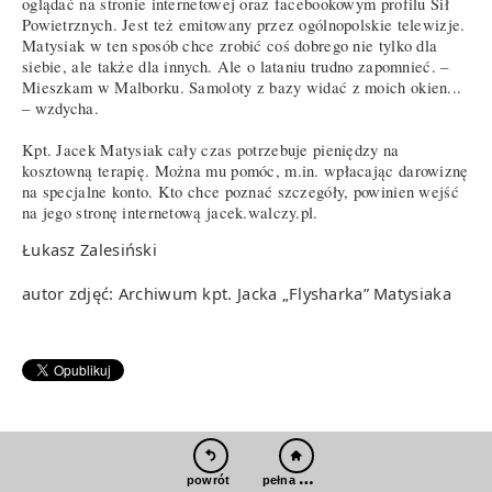
oglądać na stronie internetowej oraz facebookowym profilu Sił
Powietrznych. Jest też emitowany przez ogólnopolskie telewizje.
Matysiak w ten sposób chce zrobić coś dobrego nie tylko dla
siebie, ale także dla innych. Ale o lataniu trudno zapomnieć. –
Mieszkam w Malborku. Samoloty z bazy widać z moich okien...
– wzdycha.
Kpt. Jacek Matysiak cały czas potrzebuje pieniędzy na
kosztowną terapię. Można mu pomóc, m.in. wpłacając darowiznę
na specjalne konto. Kto chce poznać szczegóły, powinien wejść
na jego stronę internetową jacek.walczy.pl.
Łukasz Zalesiński
autor zdjęć: Archiwum kpt. Jacka „Flysharka” Matysiaka
pełna wersja
powrót