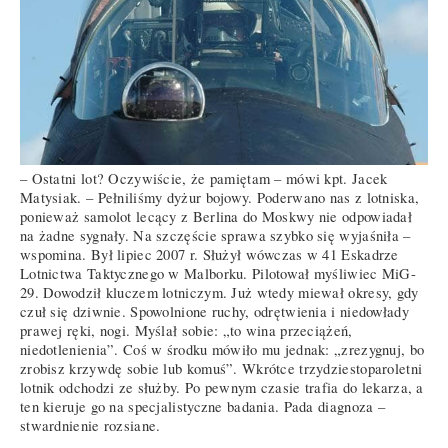
– Ostatni lot? Oczywiście, że pamiętam – mówi kpt. Jacek
Matysiak. – Pełniliśmy dyżur bojowy. Poderwano nas z lotniska,
ponieważ samolot lecący z Berlina do Moskwy nie odpowiadał
na żadne sygnały. Na szczęście sprawa szybko się wyjaśniła –
wspomina. Był lipiec 2007 r. Służył wówczas w 41 Eskadrze
Lotnictwa Taktycznego w Malborku. Pilotował myśliwiec MiG-
29. Dowodził kluczem lotniczym. Już wtedy miewał okresy, gdy
czuł się dziwnie. Spowolnione ruchy, odrętwienia i niedowłady
prawej ręki, nogi. Myślał sobie: „to wina przeciążeń,
niedotlenienia”. Coś w środku mówiło mu jednak: „zrezygnuj, bo
zrobisz krzywdę sobie lub komuś”. Wkrótce trzydziestoparoletni
lotnik odchodzi ze służby. Po pewnym czasie trafia do lekarza, a
ten kieruje go na specjalistyczne badania. Pada diagnoza –
stwardnienie rozsiane.