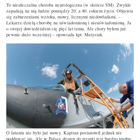
To nieuleczalna choroba neurologiczna (w skrócie SM). Zwykle
zapadają na nią ludzie pomiędzy 20. a 40. rokiem życia. Objawia
się zaburzeniami wzroku, mowy, licznymi niedowładami. –
Lekarze dzielą chorobę na uświadomioną i nieuświadomioną. Ja
o swojej dowiedziałem się pięć lat temu. Ale chory byłem już
pewnie dużo wcześniej – opowiada kpt. Matysiak.
O lataniu nie było już mowy. Kapitan postanowił jednak nie
poddawać się. Ale w Polsce dostęp do terapii jest bardzo trudny.