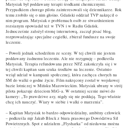
Matysiak był poddawany terapii środkami chemicznymi.
Przypadkiem chorego pilota zainteresowali się dziennikarze. Rok
temu zrobiło się o nim głośno. Gdański oddział TVP nakręcił o
nim program. Matysiak o problemach osób ze stwardnieniem
rozsianym opowiadał też w TVN i w Radiu Gdańsk.
Jednocześnie założył stronę internetową, zaczął pisać blog,
rozprowadzając specjalne cegiełki, zbierał fundusze na swoje
leczenie.
– Powoli jednak schodziłem ze sceny. W tej chwili nie jestem
poddawany żadnemu leczeniu. Ale nie rezygnuję – podkreśla
Matysiak. Terapia refundowana przez NFZ zakończyła się i w
tej chwili kapitan sam szuka środków na leczenie. Ostatnio
wziął udział w kampanii społecznej, która zachęca chorych na
SM do walki o godne życie. Film nakręcony został w wojskowej
bazie lotniczej w Mińsku Mazowieckim. Matysiak ubrany w strój
pilota pokazuje dzieciom MiG-a. W ostatniej scenie mówi do
kamery: „To prawdziwe asy, nigdy się nie poddają. Tego właśnie
chcę ich nauczyć. Wiary w siebie i walki o marzenia”.
– Kapitan Matysiak to bardzo odpowiedzialny, ambitny człowiek
– podkreśla mjr Jakub Block z biura prasowego Dowództwa Sił
Powietrznych. Spot z udziałem „Flysharka” od niedawna można