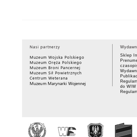
Nasi partnerzy
Wydawn
Sklep I
Muzeum Wojska Polskiego
Prenume
Muzeum Oręża Polskiego
czasop
Muzeum Broni Pancernej
Wydawni
Muzeum Sił Powietrznych
Publika
Centrum Weterana
Regulam
Muzeum Marynarki Wojennej
do WIW
Regula