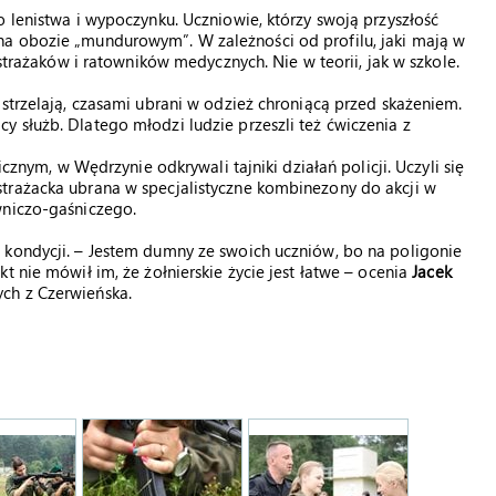
 lenistwa i wypoczynku. Uczniowie, którzy swoją przyszłość
na obozie „mundurowym”. W zależności od profilu, jaki mają w
 strażaków i ratowników medycznych. Nie w teorii, jak w szkole.
 strzelają, czasami ubrani w odzież chroniącą przed skażeniem.
 służb. Dlatego młodzi ludzie przeszli też ćwiczenia z
icznym, w Wędrzynie odkrywali tajniki działań policji. Uczyli się
trażacka ubrana w specjalistyczne kombinezony do akcji w
wniczo-gaśniczego.
 kondycji. – Jestem dumny ze swoich uczniów, bo na poligonie
t nie mówił im, że żołnierskie życie jest łatwe – ocenia
Jacek
ych z Czerwieńska.