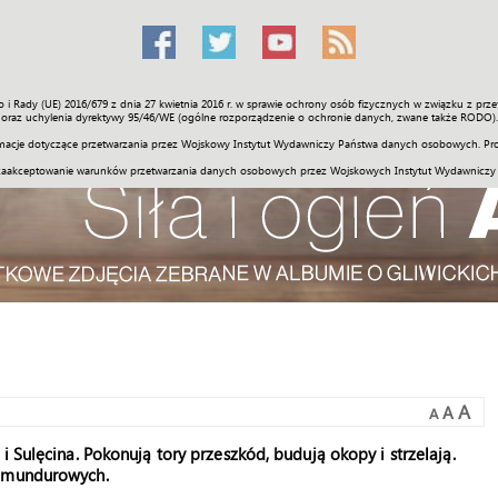
o i Rady (UE) 2016/679 z dnia 27 kwietnia 2016 r. w sprawie ochrony osób fizycznych w związku z 
Świat
Społeczność
Sport
Historia
Galerie
Wideo
ENGLI
oraz uchylenia dyrektywy 95/46/WE (ogólne rozporządzenie o ochronie danych, zwane także RODO).
acje dotyczące przetwarzania przez Wojskowy Instytut Wydawniczy Państwa danych osobowych. Pro
zaakceptowanie warunków przetwarzania danych osobowych przez Wojskowych Instytut Wydawniczy
A
A
A
i Sulęcina. Pokonują tory przeszkód, budują okopy i strzelają.
s mundurowych.