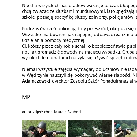
Nie dla wszystkich nastolatków wakacje to czas błogiego
chcą związać ze służbami mundurowymi, lato spędzają 
szkole, poznają specyfikę służby żołnierzy, policjantów,
Podczas ćwiczeń pokonują tory przeszkód, okopują się i
Wszystko ma bowiem jak najlepiej oddawać realizm pracy
udzielania pomocy medycznej.
Ci, którzy przez cały rok słuchali o bezpieczeństwie publ
np., jak gromadzić dowody na miejscu wypadku. Grupa s
wysokich temperaturach uczyła się używać sprzętu rato
Niemal wszystkie zajęcia wymagały od uczniów nie lada
w Wędrzynie nauczyli się pokonywać własne słabości. Nik
Adamczewski
, dyrektor Zespołu Szkół Ponadgimnazjaln
MP
autor zdjęć: chor. Marcin Szubert