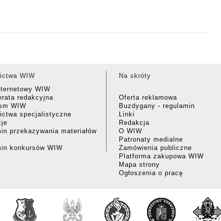
ictwa WIW
Na skróty
nternetowy WIW
rata redakcyjna
Oferta reklamowa
ism WIW
Buzdygany - regulamin
ctwa specjalistyczne
Linki
cje
Redakcja
in przekazywania materiałów
O WIW
Patronaty medialne
min konkursów WIW
Zamówienia publiczne
Platforma zakupowa WIW
Mapa strony
Ogłoszenia o pracę