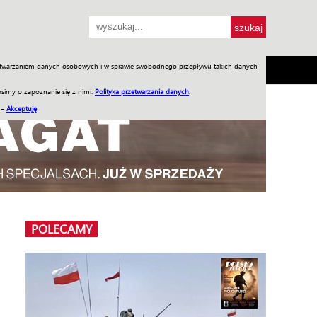
przetwarzaniem danych osobowych i w sprawie swobodnego przepływu takich danych
SH
SKLEP
Jednodniówki
Praca w WIW
simy o zapoznanie się z nimi:
Polityka przetwarzania danych
.
 –
Akceptuję
POLECAMY