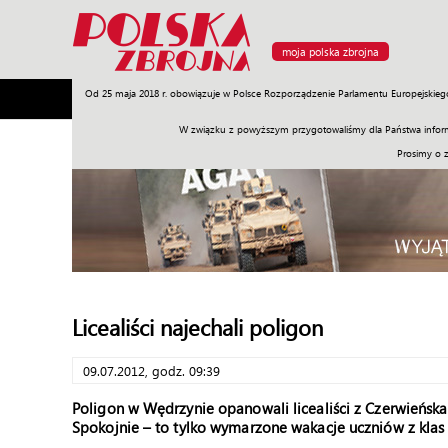
moja polska zbrojna
Od 25 maja 2018 r. obowiązuje w Polsce Rozporządzenie Parlamentu Europejskieg
Armia
Poligon
Sprzęt
Misje
Polityka
Prawo
W związku z powyższym przygotowaliśmy dla Państwa inform
Prosimy o 
Licealiści najechali poligon
09.07.2012, godz. 09:39
Poligon w Wędrzynie opanowali licealiści z Czerwieńska 
Spokojnie – to tylko wymarzone wakacje uczniów z kla