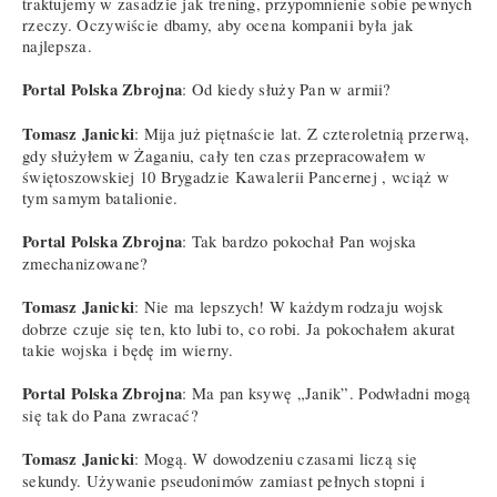
traktujemy w zasadzie jak trening, przypomnienie sobie pewnych
rzeczy. Oczywiście dbamy, aby ocena kompanii była jak
najlepsza.
Portal Polska Zbrojna
: Od kiedy służy Pan w armii?
Tomasz Janicki
: Mija już piętnaście lat. Z czteroletnią przerwą,
gdy służyłem w Żaganiu, cały ten czas przepracowałem w
świętoszowskiej 10 Brygadzie Kawalerii Pancernej , wciąż w
tym samym batalionie.
Portal Polska Zbrojna
: Tak bardzo pokochał Pan wojska
zmechanizowane?
Tomasz Janicki
: Nie ma lepszych! W każdym rodzaju wojsk
dobrze czuje się ten, kto lubi to, co robi. Ja pokochałem akurat
takie wojska i będę im wierny.
Portal Polska Zbrojna
: Ma pan ksywę „Janik”. Podwładni mogą
się tak do Pana zwracać?
Tomasz Janicki
: Mogą. W dowodzeniu czasami liczą się
sekundy. Używanie pseudonimów zamiast pełnych stopni i