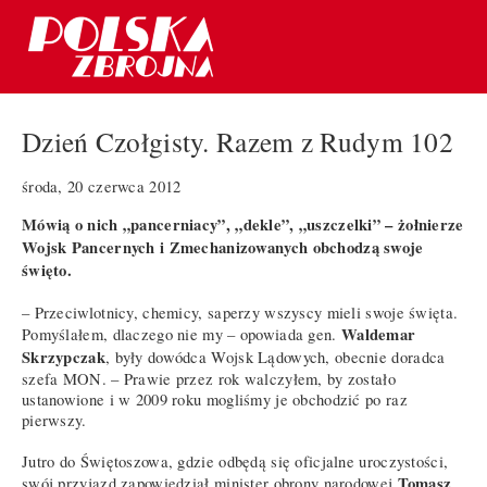
Dzień Czołgisty. Razem z Rudym 102
środa, 20 czerwca 2012
Mówią o nich „pancerniacy”, „dekle”, „uszczelki” – żołnierze
Wojsk Pancernych i Zmechanizowanych obchodzą swoje
święto.
– Przeciwlotnicy, chemicy, saperzy wszyscy mieli swoje święta.
Waldemar
Pomyślałem, dlaczego nie my – opowiada gen.
Skrzypczak
, były dowódca Wojsk Lądowych, obecnie doradca
szefa MON. – Prawie przez rok walczyłem, by zostało
ustanowione i w 2009 roku mogliśmy je obchodzić po raz
pierwszy.
Jutro do Świętoszowa, gdzie odbędą się oficjalne uroczystości,
Tomasz
swój przyjazd zapowiedział minister obrony narodowej