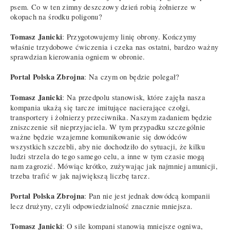
psem. Co w ten zimny deszczowy dzień robią żołnierze w
okopach na środku poligonu?
Tomasz Janicki
: Przygotowujemy linię obrony. Kończymy
właśnie trzydobowe ćwiczenia i czeka nas ostatni, bardzo ważny
sprawdzian kierowania ogniem w obronie.
Portal Polska Zbrojna
: Na czym on będzie polegał?
Tomasz Janicki
: Na przedpolu stanowisk, które zajęła nasza
kompania ukażą się tarcze imitujące nacierające czołgi,
transportery i żołnierzy przeciwnika. Naszym zadaniem będzie
zniszczenie sił nieprzyjaciela. W tym przypadku szczególnie
ważne będzie wzajemne komunikowanie się dowódców
wszystkich szczebli, aby nie dochodziło do sytuacji, że kilku
ludzi strzela do tego samego celu, a inne w tym czasie mogą
nam zagrozić. Mówiąc krótko, zużywając jak najmniej amunicji,
trzeba trafić w jak największą liczbę tarcz.
Portal Polska Zbrojna
: Pan nie jest jednak dowódcą kompanii
lecz drużyny, czyli odpowiedzialność znacznie mniejsza.
Tomasz Janicki
: O sile kompani stanowią mniejsze ogniwa,