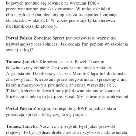
bojowych montuje się również na wyrzutni PPK -
przeciwpancerne pociski kierowane. W trakcie działań
obronnych drużyna piechoty opuszcza transporter i zajmuje
stanowiska w okopach. W wozie pozostaje tylko kierowca-
mechanik oraz działonowy.
Portal Polska Zbrojna
: Sprzęt jest oczywiście ważny, ale
najważniejszy jest żołnierz. Jak ocenia Pan poziom wyszkolenia
swojej załogi?
Tomasz Janicki
: Kierowca st. szer. Paweł Tkacz to
doświadczony żołnierz. Jest weteranem dwóch zmian w
Afganistanie. Działonowy st. szer. Marcin Cłapa też doskonale
zna swój fach. Kierowana przez niego armata i sprzężony z nią
karabin maszynowy z pewnością zniszczą wszystkie cele.
Takich, którzy nie dawali rady już dawno nie ma w kompani.
Służba zasadnicza to już przeszłość. My jesteśmy zawodowcami.
Portal Polska Zbrojna
: Transportery BWP to jednak stara
generacja sprzętu, który często się psuje…
Tomasz Janicki
: Nasz też się zepsuł. Pękł jakiś przewód
olejowy. To była jednak drobna awaria i szybko została usunięta.