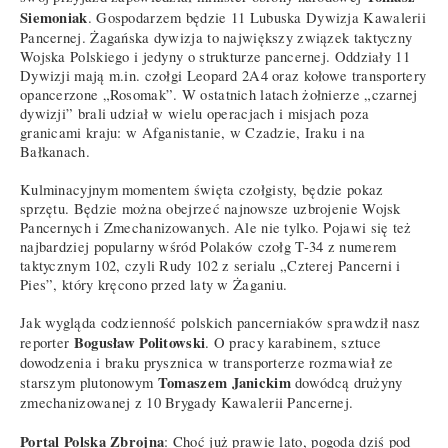
Siemoniak
. Gospodarzem będzie 11 Lubuska Dywizja Kawalerii
Pancernej. Żagańska dywizja to największy związek taktyczny
Wojska Polskiego i jedyny o strukturze pancernej. Oddziały 11
Dywizji mają m.in. czołgi Leopard 2A4 oraz kołowe transportery
opancerzone „Rosomak”. W ostatnich latach żołnierze „czarnej
dywizji” brali udział w wielu operacjach i misjach poza
granicami kraju: w Afganistanie, w Czadzie, Iraku i na
Bałkanach.
Kulminacyjnym momentem święta czołgisty, będzie pokaz
sprzętu. Będzie można obejrzeć najnowsze uzbrojenie Wojsk
Pancernych i Zmechanizowanych. Ale nie tylko. Pojawi się też
najbardziej popularny wśród Polaków czołg T-34 z numerem
taktycznym 102, czyli Rudy 102 z serialu „Czterej Pancerni i
Pies”, który kręcono przed laty w Żaganiu.
Jak wygląda codzienność polskich pancerniaków sprawdził nasz
Bogusław Politowski
reporter
. O pracy karabinem, sztuce
dowodzenia i braku prysznica w transporterze rozmawiał ze
Tomaszem Janickim
starszym plutonowym
dowódcą drużyny
zmechanizowanej z 10 Brygady Kawalerii Pancernej.
Portal Polska Zbrojna
: Choć już prawie lato, pogoda dziś pod