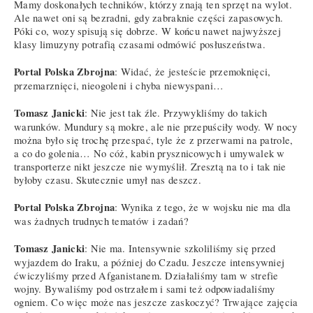
Mamy doskonałych techników, którzy znają ten sprzęt na wylot.
Ale nawet oni są bezradni, gdy zabraknie części zapasowych.
Póki co, wozy spisują się dobrze. W końcu nawet najwyższej
klasy limuzyny potrafią czasami odmówić posłuszeństwa.
Portal Polska Zbrojna
: Widać, że jesteście przemoknięci,
przemarznięci, nieogoleni i chyba niewyspani…
Tomasz Janicki
: Nie jest tak źle. Przywykliśmy do takich
warunków. Mundury są mokre, ale nie przepuściły wody. W nocy
można było się trochę przespać, tyle że z przerwami na patrole,
a co do golenia… No cóż, kabin prysznicowych i umywalek w
transporterze nikt jeszcze nie wymyślił. Zresztą na to i tak nie
byłoby czasu. Skutecznie umył nas deszcz.
Portal Polska Zbrojna
: Wynika z tego, że w wojsku nie ma dla
was żadnych trudnych tematów i zadań?
Tomasz Janicki
: Nie ma. Intensywnie szkoliliśmy się przed
wyjazdem do Iraku, a później do Czadu. Jeszcze intensywniej
ćwiczyliśmy przed Afganistanem. Działaliśmy tam w strefie
wojny. Bywaliśmy pod ostrzałem i sami też odpowiadaliśmy
ogniem. Co więc może nas jeszcze zaskoczyć? Trwające zajęcia