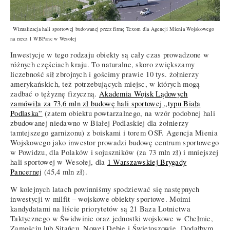
Wizualizacja hali sportowej budowanej przez firmę Texom dla Agencji Mienia Wojskowego
na rzecz 1 WBPanc w Wesołej
Inwestycje w tego rodzaju obiekty są cały czas prowadzone w
różnych częściach kraju. To naturalne, skoro zwiększamy
liczebność sił zbrojnych i gościmy prawie 10 tys. żołnierzy
amerykańskich, też potrzebujących miejsc, w których mogą
zadbać o tężyznę fizyczną.
Akademia Wojsk Lądowych
zamówiła za 73,6 mln zł budowę hali sportowej „typu Biała
Podlaska”
(zatem obiektu powtarzalnego, na wzór podobnej hali
zbudowanej niedawno w Białej Podlaskiej dla żołnierzy
tamtejszego garnizonu) z boiskami i torem OSF. Agencja Mienia
Wojskowego jako inwestor prowadzi budowę centrum sportowego
w Powidzu, dla Polaków i sojuszników (za 73 mln zł) i mniejszej
hali sportowej w Wesołej, dla
1 Warszawskiej Brygady
Pancernej
(45,4 mln zł).
W kolejnych latach powinniśmy spodziewać się następnych
inwestycji w milfit – wojskowe obiekty sportowe. Moimi
kandydatami na liście priorytetów są 21 Baza Lotnictwa
Taktycznego w Świdwinie oraz jednostki wojskowe w Chełmie,
Zamościu lub Sitańcu, Nowej Dębie i Świętoszowie. Dodałbym