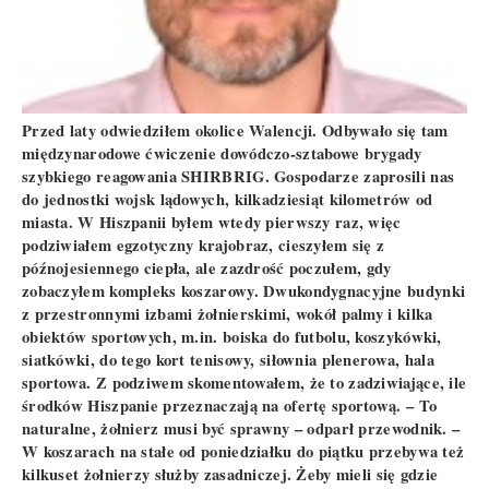
Przed laty odwiedziłem okolice Walencji. Odbywało się tam
międzynarodowe ćwiczenie dowódczo-sztabowe brygady
szybkiego reagowania SHIRBRIG. Gospodarze zaprosili nas
do jednostki wojsk lądowych, kilkadziesiąt kilometrów od
miasta. W Hiszpanii byłem wtedy pierwszy raz, więc
podziwiałem egzotyczny krajobraz, cieszyłem się z
późnojesiennego ciepła, ale zazdrość poczułem, gdy
zobaczyłem kompleks koszarowy. Dwukondygnacyjne budynki
z przestronnymi izbami żołnierskimi, wokół palmy i kilka
obiektów sportowych, m.in. boiska do futbolu, koszykówki,
siatkówki, do tego kort tenisowy, siłownia plenerowa, hala
sportowa. Z podziwem skomentowałem, że to zadziwiające, ile
środków Hiszpanie przeznaczają na ofertę sportową. – To
naturalne, żołnierz musi być sprawny – odparł przewodnik. –
W koszarach na stałe od poniedziałku do piątku przebywa też
kilkuset żołnierzy służby zasadniczej. Żeby mieli się gdzie