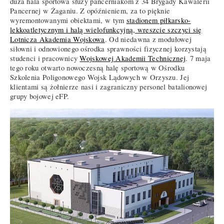
duża hala sportowa służy pancerniakom z 34 Brygady Kawalerii
Pancernej w Żaganiu. Z opóźnieniem, za to pięknie
wyremontowanymi obiektami, w tym
stadionem piłkarsko-
lekkoatletycznym i halą wielofunkcyjną, wreszcie szczyci się
Lotnicza Akademia Wojskowa
. Od niedawna z modułowej
siłowni i odnowionego ośrodka sprawności fizycznej korzystają
studenci i pracownicy
Wojskowej Akademii Technicznej
. 7 maja
tego roku otwarto nowoczesną halę sportową w Ośrodku
Szkolenia Poligonowego Wojsk Lądowych w Orzyszu. Jej
klientami są żołnierze nasi i zagraniczny personel batalionowej
grupy bojowej eFP.