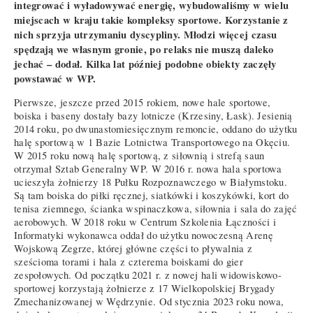
integrować i wyładowywać energię, wybudowaliśmy w wielu
miejscach w kraju takie kompleksy sportowe. Korzystanie z
nich sprzyja utrzymaniu dyscypliny. Młodzi więcej czasu
spędzają we własnym gronie, po relaks nie muszą daleko
jechać – dodał. Kilka lat później podobne obiekty zaczęły
powstawać w WP.
Pierwsze, jeszcze przed 2015 rokiem, nowe hale sportowe,
boiska i baseny dostały bazy lotnicze (Krzesiny, Łask). Jesienią
2014 roku, po dwunastomiesięcznym remoncie, oddano do użytku
halę sportową w 1 Bazie Lotnictwa Transportowego na Okęciu.
W 2015 roku nową halę sportową, z siłownią i strefą saun
otrzymał Sztab Generalny WP. W 2016 r. nowa hala sportowa
ucieszyła żołnierzy 18 Pułku Rozpoznawczego w Białymstoku.
Są tam boiska do piłki ręcznej, siatkówki i koszykówki, kort do
tenisa ziemnego, ścianka wspinaczkowa, siłownia i sala do zajęć
aerobowych. W 2018 roku w Centrum Szkolenia Łączności i
Informatyki wykonawca oddał do użytku nowoczesną Arenę
Wojskową Zegrze, której główne części to pływalnia z
sześcioma torami i hala z czterema boiskami do gier
zespołowych. Od początku 2021 r. z nowej hali widowiskowo-
sportowej korzystają żołnierze z 17 Wielkopolskiej Brygady
Zmechanizowanej w Wędrzynie. Od stycznia 2023 roku nowa,