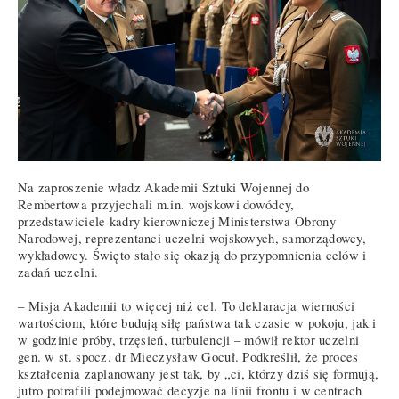
Na zaproszenie władz Akademii Sztuki Wojennej do
Rembertowa przyjechali m.in. wojskowi dowódcy,
przedstawiciele kadry kierowniczej Ministerstwa Obrony
Narodowej, reprezentanci uczelni wojskowych, samorządowcy,
wykładowcy. Święto stało się okazją do przypomnienia celów i
zadań uczelni.
– Misja Akademii to więcej niż cel. To deklaracja wierności
wartościom, które budują siłę państwa tak czasie w pokoju, jak i
w godzinie próby, trzęsień, turbulencji – mówił rektor uczelni
gen. w st. spocz. dr Mieczysław Gocuł. Podkreślił, że proces
kształcenia zaplanowany jest tak, by „ci, którzy dziś się formują,
jutro potrafili podejmować decyzje na linii frontu i w centrach