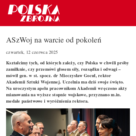
ASzWoj na warcie od pokoleń
czwartek, 12 czerwca 2025
Kształcimy tych, od których zależy, czy Polska w chwili próby
zamilknie, czy przemówi głosem siły, rozsądku i odwagi –
mówił gen. w st. spocz. dr Mieczysław Gocuł, rektor
Akademii Sztuki Wojennej. Uczelnia ma dziś swoje święto.
Na uroczystym apelu pracownikom Akademii wręczono akty
mianowania na wyższe stopnie wojskowe, przyznano m.in.
medale państwowe i wyróżnienia rektora.