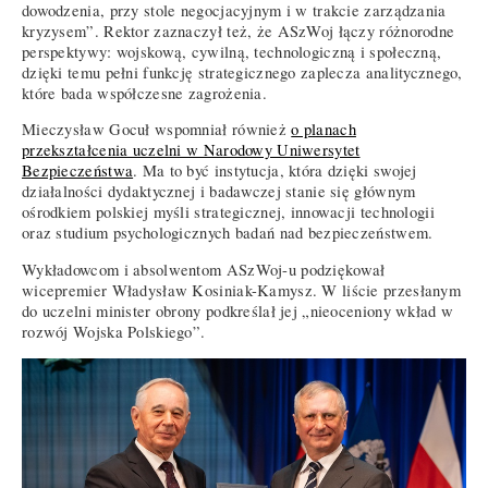
dowodzenia, przy stole negocjacyjnym i w trakcie zarządzania
kryzysem”. Rektor zaznaczył też, że ASzWoj łączy różnorodne
perspektywy: wojskową, cywilną, technologiczną i społeczną,
dzięki temu pełni funkcję strategicznego zaplecza analitycznego,
które bada współczesne zagrożenia.
Mieczysław Gocuł wspomniał również
o planach
przekształcenia uczelni w Narodowy Uniwersytet
Bezpieczeństwa
. Ma to być instytucja, która dzięki swojej
działalności dydaktycznej i badawczej stanie się głównym
ośrodkiem polskiej myśli strategicznej, innowacji technologii
oraz studium psychologicznych badań nad bezpieczeństwem.
Wykładowcom i absolwentom ASzWoj-u podziękował
wicepremier Władysław Kosiniak-Kamysz. W liście przesłanym
do uczelni minister obrony podkreślał jej „nieoceniony wkład w
rozwój Wojska Polskiego”.