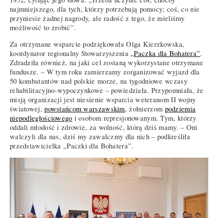
najmniejszego, dla tych, którzy potrzebują pomocy; coś, co nie
przyniesie żadnej nagrody, ale radość z tego, że mieliśmy
możliwość to zrobić”.
Za otrzymane wsparcie podziękowała Olga Kierzkowska,
koordynator regionalny Stowarzyszenia
„Paczka dla Bohatera”
.
Zdradziła również, na jaki cel zostaną wykorzystane otrzymane
fundusze. – W tym roku zamierzamy zorganizować wyjazd dla
50 kombatantów nad polskie morze, na tygodniowe wczasy
rehabilitacyjno-wypoczynkowe – powiedziała. Przypomniała, że
misją organizacji jest niesienie wsparcia weteranom II wojny
światowej,
powstańcom warszawskim
, żołnierzom
podziemia
niepodległościowego
i osobom represjonowanym. Tym, którzy
oddali młodość i zdrowie, za wolność, którą dziś mamy. – Oni
walczyli dla nas, dziś my zawalczmy dla nich – podkreśliła
przedstawicielka „Paczki dla Bohatera”.