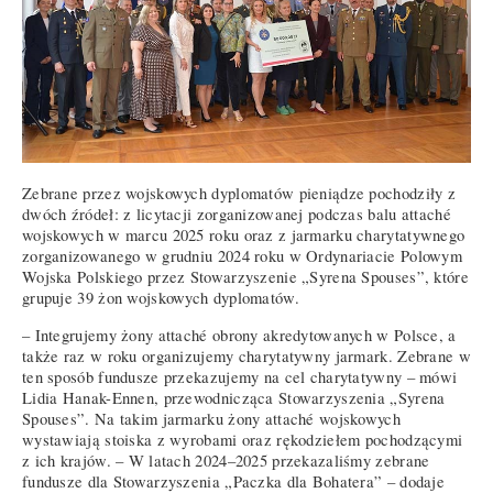
Zebrane przez wojskowych dyplomatów pieniądze pochodziły z
dwóch źródeł: z licytacji zorganizowanej podczas balu attaché
wojskowych w marcu 2025 roku oraz z jarmarku charytatywnego
zorganizowanego w grudniu 2024 roku w Ordynariacie Polowym
Wojska Polskiego przez Stowarzyszenie „Syrena Spouses”, które
grupuje 39 żon wojskowych dyplomatów.
– Integrujemy żony attaché obrony akredytowanych w Polsce, a
także raz w roku organizujemy charytatywny jarmark. Zebrane w
ten sposób fundusze przekazujemy na cel charytatywny – mówi
Lidia Hanak-Ennen, przewodnicząca Stowarzyszenia „Syrena
Spouses”. Na takim jarmarku żony attaché wojskowych
wystawiają stoiska z wyrobami oraz rękodziełem pochodzącymi
z ich krajów. – W latach 2024–2025 przekazaliśmy zebrane
fundusze dla Stowarzyszenia „Paczka dla Bohatera” – dodaje