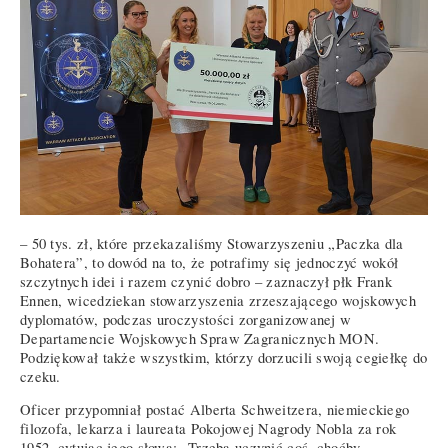
– 50 tys. zł, które przekazaliśmy Stowarzyszeniu „Paczka dla
Bohatera”, to dowód na to, że potrafimy się jednoczyć wokół
szczytnych idei i razem czynić dobro – zaznaczył płk Frank
Ennen, wicedziekan stowarzyszenia zrzeszającego wojskowych
dyplomatów, podczas uroczystości zorganizowanej w
Departamencie Wojskowych Spraw Zagranicznych MON.
Podziękował także wszystkim, którzy dorzucili swoją cegiełkę do
czeku.
Oficer przypomniał postać Alberta Schweitzera, niemieckiego
filozofa, lekarza i laureata Pokojowej Nagrody Nobla za rok
1952, cytując jego słowa: „Trzeba uczynić coś, choćby