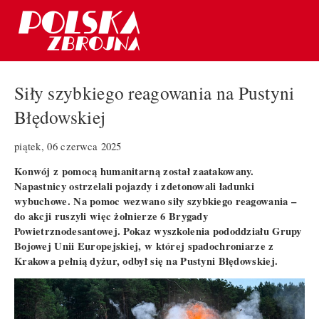
Siły szybkiego reagowania na Pustyni
Błędowskiej
piątek, 06 czerwca 2025
Konwój z pomocą humanitarną został zaatakowany.
Napastnicy ostrzelali pojazdy i zdetonowali ładunki
wybuchowe. Na pomoc wezwano siły szybkiego reagowania –
do akcji ruszyli więc żołnierze 6 Brygady
Powietrznodesantowej. Pokaz wyszkolenia pododdziału Grupy
Bojowej Unii Europejskiej, w której spadochroniarze z
Krakowa pełnią dyżur, odbył się na Pustyni Błędowskiej.