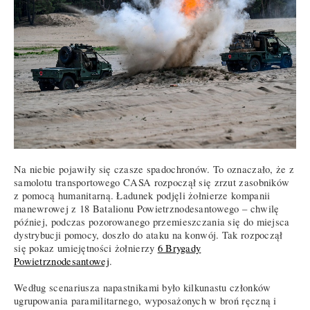
Na niebie pojawiły się czasze spadochronów. To oznaczało, że z
samolotu transportowego CASA rozpoczął się zrzut zasobników
z pomocą humanitarną. Ładunek podjęli żołnierze kompanii
manewrowej z 18 Batalionu Powietrznodesantowego – chwilę
później, podczas pozorowanego przemieszczania się do miejsca
dystrybucji pomocy, doszło do ataku na konwój. Tak rozpoczął
się pokaz umiejętności żołnierzy
6 Brygady
Powietrznodesantowej
.
Według scenariusza napastnikami było kilkunastu członków
ugrupowania paramilitarnego, wyposażonych w broń ręczną i