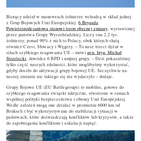
Biorący udział w manewrach żołnierze wchodzą w skład jednej
z Grup Bojowych Unii Europejskiej.
6 Brygada
Powietrznodesantowa stanowi trzon obecnej zmiany
, wystawionej
przez państwa Grupy Wyszehradzkiej. Liczy ona 2,2 tys.
żołnierzy, ponad 90% z nich to Polacy, obok których służą
również Czesi, Słowacy i Węgrzy. – To nasz trzeci dyżur w
siłach szybkiego reagowania UE – mówi
gen. bryg. Michał
Strzelecki
, dowódca 6 BPD i unijnej grupy. – Dziś pokazaliśmy
tylko część naszych zdolności, które moglibyśmy wykorzystać,
gdyby doszło do aktywacji grupy bojowej UE. Szczęśliwie na
naszej zmianie nic takiego się nie wydarzyło – dodaje.
Grupy Bojowe UE (EU Battlegroups) to mobilne, gotowe do
szybkiego reagowania związki taktyczne, stworzone w ramach
wspólnej polityki bezpieczeństwa i obrony Unii Europejskiej.
Wedle założeń mogą one działać w promieniu 6000 km od
Brukseli i być wykorzystywane do stabilizacji sytuacji w
państwach, które doświadczają konfliktów lub kryzysów, a także
do zapobiegania konfliktom i eskalacji napięć.