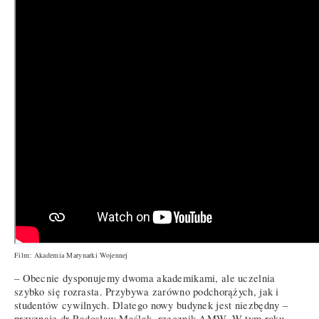
Film: Akademia Marynarki Wojennej
– Obecnie dysponujemy dwoma akademikami, ale uczelnia
szybko się rozrasta. Przybywa zarówno podchorążych, jak i
studentów cywilnych. Dlatego nowy budynek jest niezbędny –
przyznaje dr Radosław Maślak, rzecznik AMW. W tym roku