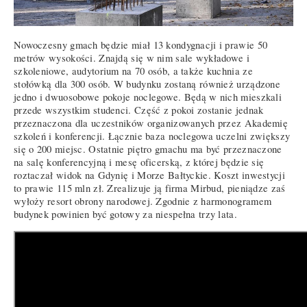
Nowoczesny gmach będzie miał 13 kondygnacji i prawie 50
metrów wysokości. Znajdą się w nim sale wykładowe i
szkoleniowe, audytorium na 70 osób, a także kuchnia ze
stołówką dla 300 osób. W budynku zostaną również urządzone
jedno i dwuosobowe pokoje noclegowe. Będą w nich mieszkali
przede wszystkim studenci. Część z pokoi zostanie jednak
przeznaczona dla uczestników organizowanych przez Akademię
szkoleń i konferencji. Łącznie baza noclegowa uczelni zwiększy
się o 200 miejsc. Ostatnie piętro gmachu ma być przeznaczone
na salę konferencyjną i mesę oficerską, z której będzie się
roztaczał widok na Gdynię i Morze Bałtyckie. Koszt inwestycji
to prawie 115 mln zł. Zrealizuje ją firma Mirbud, pieniądze zaś
wyłoży resort obrony narodowej. Zgodnie z harmonogramem
budynek powinien być gotowy za niespełna trzy lata.