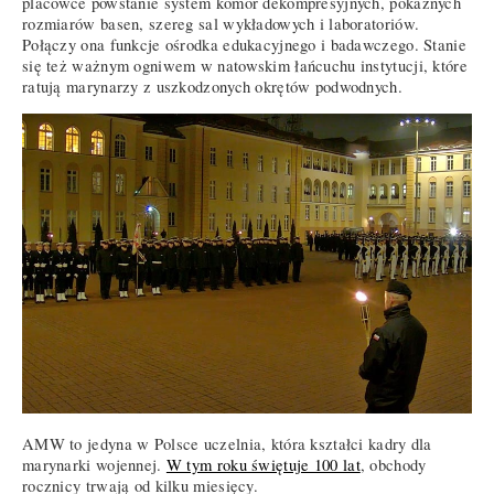
placówce powstanie system komór dekompresyjnych, pokaźnych
rozmiarów basen, szereg sal wykładowych i laboratoriów.
Połączy ona funkcje ośrodka edukacyjnego i badawczego. Stanie
się też ważnym ogniwem w natowskim łańcuchu instytucji, które
ratują marynarzy z uszkodzonych okrętów podwodnych.
AMW to jedyna w Polsce uczelnia, która kształci kadry dla
marynarki wojennej.
W tym roku świętuje 100 lat
, obchody
rocznicy trwają od kilku miesięcy.