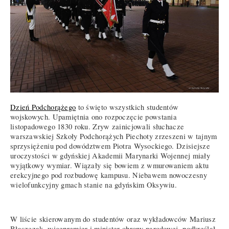
Dzień Podchorążego
to święto wszystkich studentów
wojskowych. Upamiętnia ono rozpoczęcie powstania
listopadowego 1830 roku. Zryw zainicjowali słuchacze
warszawskiej Szkoły Podchorążych Piechoty zrzeszeni w tajnym
sprzysiężeniu pod dowództwem Piotra Wysockiego. Dzisiejsze
uroczystości w gdyńskiej Akademii Marynarki Wojennej miały
wyjątkowy wymiar. Wiązały się bowiem z wmurowaniem aktu
erekcyjnego pod rozbudowę kampusu. Niebawem nowoczesny
wielofunkcyjny gmach stanie na gdyńskim Oksywiu.
W liście skierowanym do studentów oraz wykładowców Mariusz
Błaszczak, wicepremier i minister obrony narodowej, podkreślał,