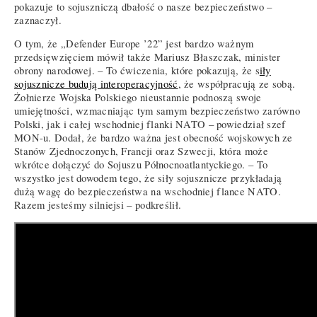
pokazuje to sojuszniczą dbałość o nasze bezpieczeństwo –
zaznaczył.
O tym, że „Defender Europe ’22” jest bardzo ważnym
przedsięwzięciem mówił także Mariusz Błaszczak, minister
obrony narodowej. – To ćwiczenia, które pokazują, że s
iły
sojusznicze budują interoperacyjność
, że współpracują ze sobą.
Żołnierze Wojska Polskiego nieustannie podnoszą swoje
umiejętności, wzmacniając tym samym bezpieczeństwo zarówno
Polski, jak i całej wschodniej flanki NATO – powiedział szef
MON-u. Dodał, że bardzo ważna jest obecność wojskowych ze
Stanów Zjednoczonych, Francji oraz Szwecji, która może
wkrótce dołączyć do Sojuszu Północnoatlantyckiego. – To
wszystko jest dowodem tego, że siły sojusznicze przykładają
dużą wagę do bezpieczeństwa na wschodniej flance NATO.
Razem jesteśmy silniejsi – podkreślił.