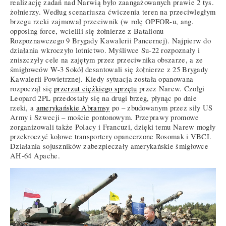
realizację zadań nad Narwią było zaangażowanych prawie 2 tys.
żołnierzy. Według scenariusza ćwiczenia teren na przeciwległym
brzegu rzeki zajmował przeciwnik (w rolę OPFOR-u, ang.
opposing force, wcielili się żołnierze z Batalionu
Rozpoznawczego 9 Brygady Kawalerii Pancernej). Najpierw do
działania wkroczyło lotnictwo. Myśliwce Su-22 rozpoznały i
zniszczyły cele na zajętym przez przeciwnika obszarze, a ze
śmigłowców W-3 Sokół desantowali się żołnierze z 25 Brygady
Kawalerii Powietrznej. Kiedy sytuacja została opanowana
rozpoczął się
przerzut ciężkiego sprzętu
przez Narew. Czołgi
Leopard 2PL przedostały się na drugi brzeg, płynąc po dnie
rzeki, a
amerykańskie Abramsy
po – zbudowanym przez siły US
Army i Szwecji – moście pontonowym. Przeprawy promowe
zorganizowali także Polacy i Francuzi, dzięki temu Narew mogły
przekroczyć kołowe transportery opancerzone Rosomak i VBCI.
Działania sojuszników zabezpieczały amerykańskie śmigłowce
AH-64 Apache.