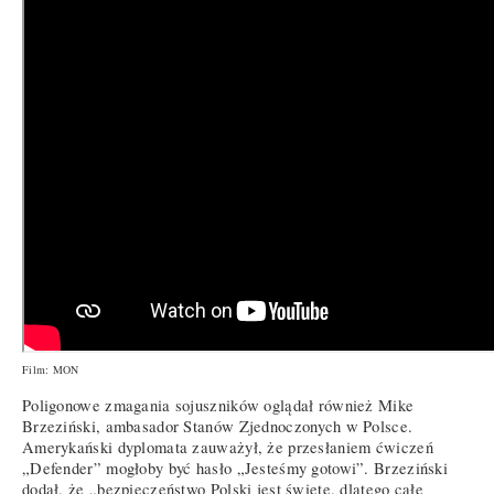
Film: MON
Poligonowe zmagania sojuszników oglądał również Mike
Brzeziński, ambasador Stanów Zjednoczonych w Polsce.
Amerykański dyplomata zauważył, że przesłaniem ćwiczeń
„Defender” mogłoby być hasło „Jesteśmy gotowi”. Brzeziński
dodał, że „bezpieczeństwo Polski jest święte, dlatego całe