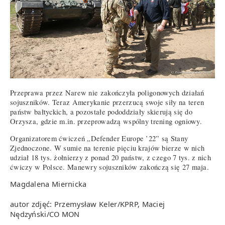
Przeprawa przez Narew nie zakończyła poligonowych działań
sojuszników. Teraz Amerykanie przerzucą swoje siły na teren
państw bałtyckich, a pozostałe pododdziały skierują się do
Orzysza, gdzie m.in. przeprowadzą wspólny trening ogniowy.
Organizatorem ćwiczeń „Defender Europe ’22” są Stany
Zjednoczone. W sumie na terenie pięciu krajów bierze w nich
udział 18 tys. żołnierzy z ponad 20 państw, z czego 7 tys. z nich
ćwiczy w Polsce. Manewry sojuszników zakończą się 27 maja.
Magdalena Miernicka
autor zdjęć: Przemysław Keler/KPRP, Maciej
Nędzyński/CO MON