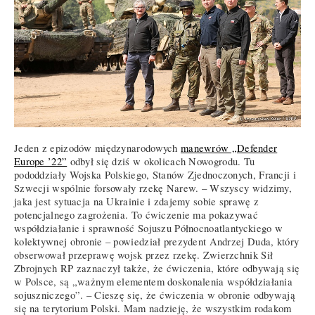
Jeden z epizodów międzynarodowych
manewrów „Defender
Europe ’22”
odbył się dziś w okolicach Nowogrodu. Tu
pododdziały Wojska Polskiego, Stanów Zjednoczonych, Francji i
Szwecji wspólnie forsowały rzekę Narew. – Wszyscy widzimy,
jaka jest sytuacja na Ukrainie i zdajemy sobie sprawę z
potencjalnego zagrożenia. To ćwiczenie ma pokazywać
współdziałanie i sprawność Sojuszu Północnoatlantyckiego w
kolektywnej obronie – powiedział prezydent Andrzej Duda, który
obserwował przeprawę wojsk przez rzekę. Zwierzchnik Sił
Zbrojnych RP zaznaczył także, że ćwiczenia, które odbywają się
w Polsce, są „ważnym elementem doskonalenia współdziałania
sojuszniczego”. – Cieszę się, że ćwiczenia w obronie odbywają
się na terytorium Polski. Mam nadzieję, że wszystkim rodakom