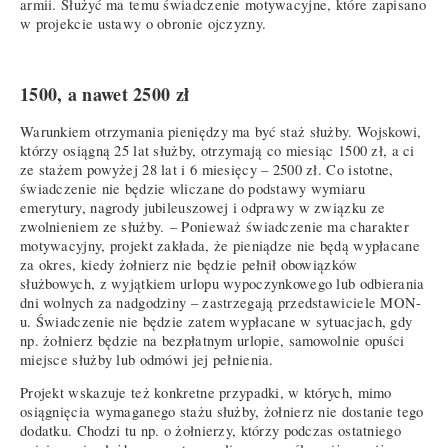
armii. Służyć ma temu świadczenie motywacyjne, które zapisano
w projekcie ustawy o obronie ojczyzny.
1500, a nawet 2500 zł
Warunkiem otrzymania pieniędzy ma być staż służby. Wojskowi,
którzy osiągną 25 lat służby, otrzymają co miesiąc 1500 zł, a ci
ze stażem powyżej 28 lat i 6 miesięcy – 2500 zł. Co istotne,
świadczenie nie będzie wliczane do podstawy wymiaru
emerytury, nagrody jubileuszowej i odprawy w związku ze
zwolnieniem ze służby. – Ponieważ świadczenie ma charakter
motywacyjny, projekt zakłada, że pieniądze nie będą wypłacane
za okres, kiedy żołnierz nie będzie pełnił obowiązków
służbowych, z wyjątkiem urlopu wypoczynkowego lub odbierania
dni wolnych za nadgodziny – zastrzegają przedstawiciele MON-
u. Świadczenie nie będzie zatem wypłacane w sytuacjach, gdy
np. żołnierz będzie na bezpłatnym urlopie, samowolnie opuści
miejsce służby lub odmówi jej pełnienia.
Projekt wskazuje też konkretne przypadki, w których, mimo
osiągnięcia wymaganego stażu służby, żołnierz nie dostanie tego
dodatku. Chodzi tu np. o żołnierzy, którzy podczas ostatniego