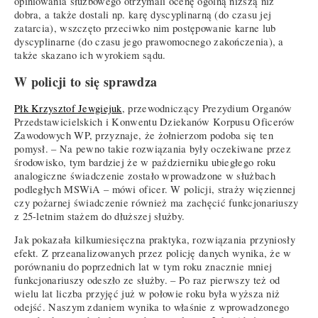
opiniowania służbowego otrzymali ocenę ogólną niższą niż
dobra, a także dostali np. karę dyscyplinarną (do czasu jej
zatarcia), wszczęto przeciwko nim postępowanie karne lub
dyscyplinarne (do czasu jego prawomocnego zakończenia), a
także skazano ich wyrokiem sądu.
W policji to się sprawdza
Płk Krzysztof Jewgiejuk
, przewodniczący Prezydium Organów
Przedstawicielskich i Konwentu Dziekanów Korpusu Oficerów
Zawodowych WP, przyznaje, że żołnierzom podoba się ten
pomysł. – Na pewno takie rozwiązania były oczekiwane przez
środowisko, tym bardziej że w październiku ubiegłego roku
analogiczne świadczenie zostało wprowadzone w służbach
podległych MSWiA – mówi oficer. W policji, straży więziennej
czy pożarnej świadczenie również ma zachęcić funkcjonariuszy
z 25-letnim stażem do dłuższej służby.
Jak pokazała kilkumiesięczna praktyka, rozwiązania przyniosły
efekt. Z przeanalizowanych przez policję danych wynika, że w
porównaniu do poprzednich lat w tym roku znacznie mniej
funkcjonariuszy odeszło ze służby. – Po raz pierwszy też od
wielu lat liczba przyjęć już w połowie roku była wyższa niż
odejść. Naszym zdaniem wynika to właśnie z wprowadzonego