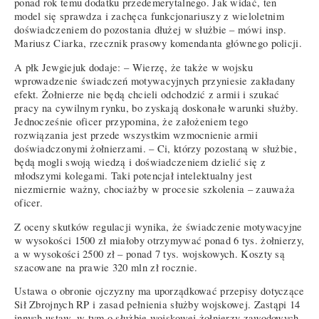
ponad rok temu dodatku przedemerytalnego. Jak widać, ten
model się sprawdza i zachęca funkcjonariuszy z wieloletnim
doświadczeniem do pozostania dłużej w służbie – mówi insp.
Mariusz Ciarka, rzecznik prasowy komendanta głównego policji.
A płk Jewgiejuk dodaje: – Wierzę, że także w wojsku
wprowadzenie świadczeń motywacyjnych przyniesie zakładany
efekt. Żołnierze nie będą chcieli odchodzić z armii i szukać
pracy na cywilnym rynku, bo zyskają doskonałe warunki służby.
Jednocześnie oficer przypomina, że założeniem tego
rozwiązania jest przede wszystkim wzmocnienie armii
doświadczonymi żołnierzami. – Ci, którzy pozostaną w służbie,
będą mogli swoją wiedzą i doświadczeniem dzielić się z
młodszymi kolegami. Taki potencjał intelektualny jest
niezmiernie ważny, chociażby w procesie szkolenia – zauważa
oficer.
Z oceny skutków regulacji wynika, że świadczenie motywacyjne
w wysokości 1500 zł miałoby otrzymywać ponad 6 tys. żołnierzy,
a w wysokości 2500 zł – ponad 7 tys. wojskowych. Koszty są
szacowane na prawie 320 mln zł rocznie.
Ustawa o obronie ojczyzny ma uporządkować przepisy dotyczące
Sił Zbrojnych RP i zasad pełnienia służby wojskowej. Zastąpi 14
innych ustaw, w tym o służbie wojskowej żołnierzy zawodowych