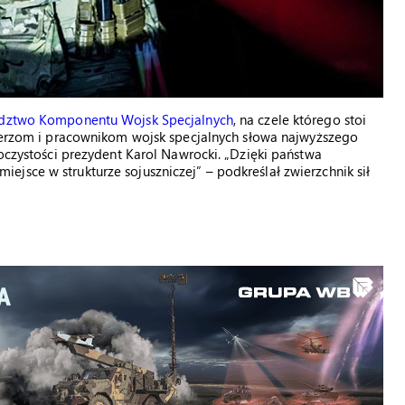
ztwo Komponentu Wojsk Specjalnych
, na czele którego stoi
nierzom i pracownikom wojsk specjalnych słowa najwyższego
roczystości prezydent Karol Nawrocki. „Dzięki państwa
jsce w strukturze sojuszniczej” – podkreślał zwierzchnik sił