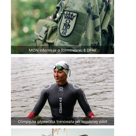
MON informuje o formowaniu 8 DPAK
Olimpijska pływaczka trenowała jak wojskowy pilot