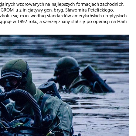
jalnych wzorowanych na najlepszych formacjach zachodnich.
OM-u z inicjatywy gen. bryg. Sławomira Petelickiego.
kolili się m.in. według standardów amerykańskich i brytyjskich
nął w 1992 roku, a szerzej znany stał się po operacji na Haiti