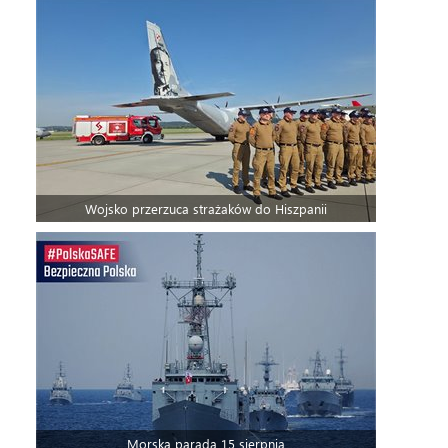
Wojsko przerzuca strażaków do Hiszpanii
Morska parada 15 sierpnia