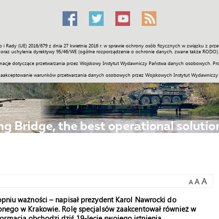
o i Rady (UE) 2016/679 z dnia 27 kwietnia 2016 r. w sprawie ochrony osób fizycznych w związku z 
Świat
Społeczność
Sport
Historia
Galerie
Wideo
ENGLI
oraz uchylenia dyrektywy 95/46/WE (ogólne rozporządzenie o ochronie danych, zwane także RODO).
acje dotyczące przetwarzania przez Wojskowy Instytut Wydawniczy Państwa danych osobowych. Pro
zaakceptowanie warunków przetwarzania danych osobowych przez Wojskowych Instytut Wydawniczy
A
A
A
topniu ważności – napisał prezydent Karol Nawrocki do
dzonego w Krakowie. Rolę specjalsów zaakcentował również w
rmacja obchodzi dziś 19-lecie swojego istnienia.