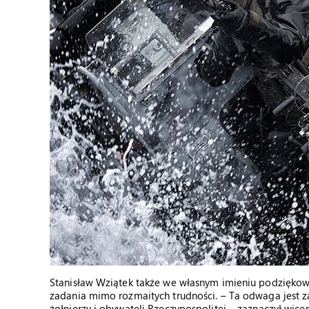
Stanisław Wziątek także we własnym imieniu podziękowa
zadania mimo rozmaitych trudności. – Ta odwaga jest za
żołnierzy i obywateli Rzeczypospolitej – zaznaczył wice