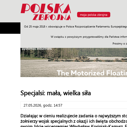
moja polska zbrojna
Od 25 maja 2018 r. obowiązuje w Polsce Rozporządzenie Parlamentu Europejskieg
Armia
Poligon
Sprzęt
Misje
Polityka
Prawo
W związku z powyższym przygotowaliśmy dla Państwa inform
Prosimy o 
Specjalsi: mała, wielka siła
27.05.2026, godz. 14:57
Działając w cieniu realizujecie zadania o najwyższym s
żołnierzy wojsk specjalnych z okazji ich święta obcho
swoim liście wicepremier Władysław Kosiniak-Kamysz. Fo