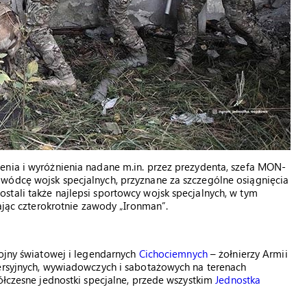
enia i wyróżnienia nadane m.in. przez prezydenta, szefa MON-
wódcę wojsk specjalnych, przyznane za szczególne osiągnięcia
tali także najlepsi sportowcy wojsk specjalnych, w tym
zając czterokrotnie zawody „Ironman”.
wojny światowej i legendarnych
Cichociemnych
– żołnierzy Armii
wersyjnych, wywiadowczych i sabotażowych na terenach
ółczesne jednostki specjalne, przede wszystkim
Jednostka