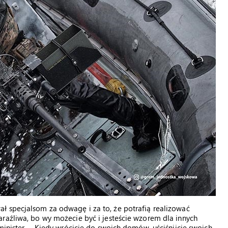
ł specjalsom za odwagę i za to, że potrafią realizować
raźliwa, bo wy możecie być i jesteście wzorem dla innych
minister. – Kiedy wrócicie do swoich domów, uściśnijcie swoich