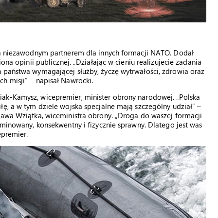
 są niezawodnym partnerem dla innych formacji NATO. Dodał
ona opinii publicznej. „Działając w cieniu realizujecie zadania
ń państwa wymagającej służby, życzę wytrwałości, zdrowia oraz
h misji” – napisał Nawrocki.
ak-Kamysz, wicepremier, minister obrony narodowej. „Polska
łę, a w tym dziele wojska specjalne mają szczególny udział” –
ława Wziątka, wiceministra obrony. „Droga do waszej formacji
rminowany, konsekwentny i fizycznie sprawny. Dlatego jest was
epremier.