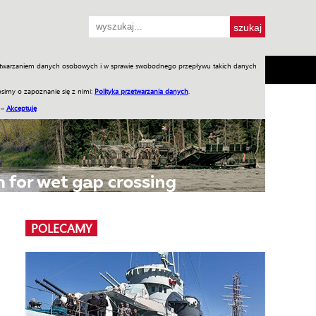
przetwarzaniem danych osobowych i w sprawie swobodnego przepływu takich danych
SH
SKLEP
Jednodniówki
Praca w WIW
simy o zapoznanie się z nimi:
Polityka przetwarzania danych
.
 –
Akceptuję
POLECAMY