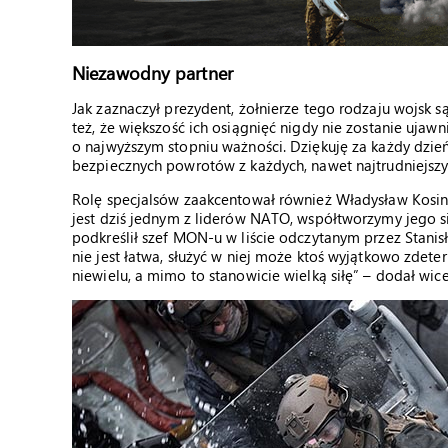
Niezawodny partner
Jak zaznaczył prezydent, żołnierze tego rodzaju wojsk
też, że większość ich osiągnięć nigdy nie zostanie ujawni
o najwyższym stopniu ważności. Dziękuję za każdy dzie
bezpiecznych powrotów z każdych, nawet najtrudniejszyc
Rolę specjalsów zaakcentował również Władysław Kosini
jest dziś jednym z liderów NATO, współtworzymy jego si
podkreślił szef MON-u w liście odczytanym przez Stanis
nie jest łatwa, służyć w niej może ktoś wyjątkowo zdete
niewielu, a mimo to stanowicie wielką siłę” – dodał wic