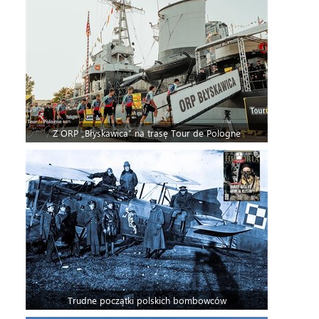
Z ORP „Błyskawica” na trasę Tour de Pologne
Trudne początki polskich bombowców