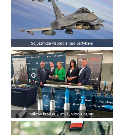
Sojusznicze wsparcie nad Bałtykiem
Milowy krok PGZ-etu i „Nitro-Chemu”