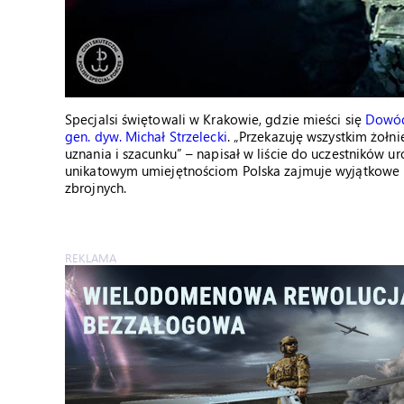
Specjalsi świętowali w Krakowie, gdzie mieści się
Dowód
gen. dyw. Michał Strzelecki
. „Przekazuję wszystkim żoł
uznania i szacunku” – napisał w liście do uczestników u
unikatowym umiejętnościom Polska zajmuje wyjątkowe mie
zbrojnych.
REKLAMA