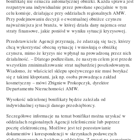
bonifikatę nie oznacza automatycznej obniżki. Każda sprawa jest
rozpatrywana indywidualnie przez powołane specjalnie w tym
celu komisje, działające przy oddziałach regionalnych AMW.
Przy podejmowaniu decyzji o ewentualnej obniżce czynszu
najważniejsza jest branża, w której działa dany najemca oraz
straty finansowe, jakie poniósł w wyniku sytuacji kryzysowej.
Przedstawiciele Agencji przyznają, że zdarzają się tacy, którzy
chcą wykorzystać obecną sytuację i wnioskują o obniżkę
czynszu, mimo że kryzys nie wpłynął na prowadzoną przez nich
działalność. – Dlatego podkreślam, że naszym celem jest przede
wszystkim zminimalizowanie strat najbardziej poszkodowanym.
Wiadomo, że właściciel sklepu spożywczego nie musi borykać
się z takimi kłopotami, jak np. osoba prowadząca zakład
kosmetyczny – mówi Zbigniew Prokopczyk, dyrektor
Departamentu Nieruchomości AMW.
Wysokość udzielonej bonifikaty będzie zależała od
indywidualnej sytuacji danego przedsiębiorcy.
Szczegółowe informacje na temat bonifikat można uzyskać w
oddziałach regionalnych Agencji telefonicznie lub poprzez
pocztę elektroniczną. Możliwe jest też pozostawianie
dokumentów i korespondencji w skrzynkach podawczych
zlokalizowanych w każdym z oddziałów. Z uwagi na zagrożenie