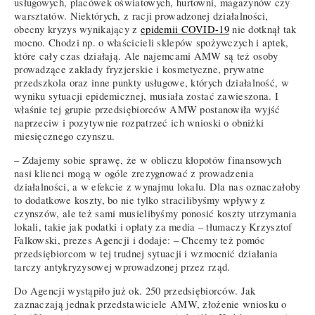
usługowych, placówek oświatowych, hurtowni, magazynów czy
warsztatów. Niektórych, z racji prowadzonej działalności,
obecny kryzys wynikający z
epidemii COVID-19
nie dotknął tak
mocno. Chodzi np. o właścicieli sklepów spożywczych i aptek,
które cały czas działają. Ale najemcami AMW są też osoby
prowadzące zakłady fryzjerskie i kosmetyczne, prywatne
przedszkola oraz inne punkty usługowe, których działalność, w
wyniku sytuacji epidemicznej, musiała zostać zawieszona. I
właśnie tej grupie przedsiębiorców AMW postanowiła wyjść
naprzeciw i pozytywnie rozpatrzeć ich wnioski o obniżki
miesięcznego czynszu.
– Zdajemy sobie sprawę, że w obliczu kłopotów finansowych
nasi klienci mogą w ogóle zrezygnować z prowadzenia
działalności, a w efekcie z wynajmu lokalu. Dla nas oznaczałoby
to dodatkowe koszty, bo nie tylko stracilibyśmy wpływy z
czynszów, ale też sami musielibyśmy ponosić koszty utrzymania
lokali, takie jak podatki i opłaty za media – tłumaczy Krzysztof
Falkowski, prezes Agencji i dodaje: – Chcemy też pomóc
przedsiębiorcom w tej trudnej sytuacji i wzmocnić działania
tarczy antykryzysowej wprowadzonej przez rząd.
Do Agencji wystąpiło już ok. 250 przedsiębiorców. Jak
zaznaczają jednak przedstawiciele AMW, złożenie wniosku o