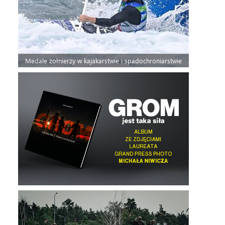
Medale żołnierzy w kajakarstwie i spadochroniarstwie