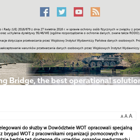
o i Rady (UE) 2016/679 z dnia 27 kwietnia 2016 r. w sprawie ochrony osób fizycznych w związku z 
Świat
Społeczność
Sport
Historia
Galerie
Wideo
ENGLI
oraz uchylenia dyrektywy 95/46/WE (ogólne rozporządzenie o ochronie danych, zwane także RODO).
acje dotyczące przetwarzania przez Wojskowy Instytut Wydawniczy Państwa danych osobowych. Pro
zaakceptowanie warunków przetwarzania danych osobowych przez Wojskowych Instytut Wydawniczy
A
A
A
elegowani do służby w Dowództwie WOT opracowali specjalną
ch z brygad WOT z pracownikami organizacji pomocowych w
dzie będzie też dostępne dla urzędów, organów medycznych i