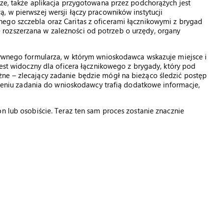
sze, także aplikacja przygotowana przez podchorążych jest
, w pierwszej wersji łączy pracowników instytucji
ego szczebla oraz Caritas z oficerami łącznikowymi z brygad
rozszerzana w zależności od potrzeb o urzędy, organy
ktywnego formularza, w którym wnioskodawca wskazuje miejsce i
jest widoczny dla oficera łącznikowego z brygady, który pod
ne – zlecający zadanie będzie mógł na bieżąco śledzić postęp
ńczeniu zadania do wnioskodawcy trafią dodatkowe informacje,
n lub osobiście. Teraz ten sam proces zostanie znacznie