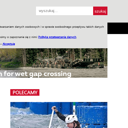
przetwarzaniem danych osobowych i w sprawie swobodnego przepływu takich danych
SH
SKLEP
Jednodniówki
Praca w WIW
simy o zapoznanie się z nimi:
Polityka przetwarzania danych
.
 –
Akceptuję
POLECAMY