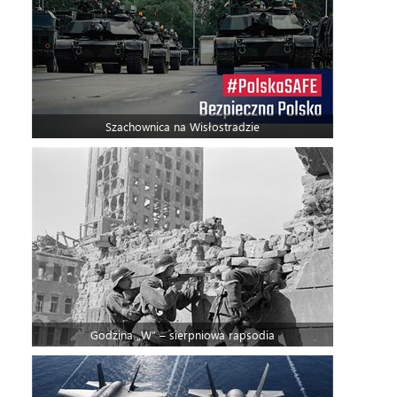
Szachownica na Wisłostradzie
Godzina „W” – sierpniowa rapsodia