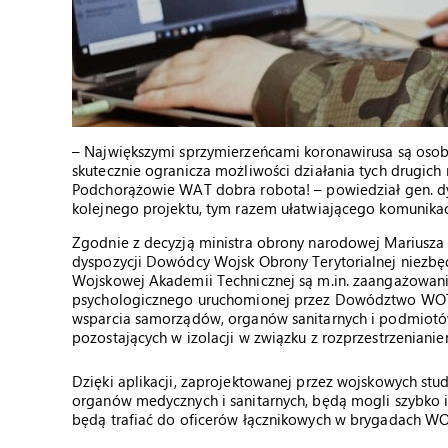
– Największymi sprzymierzeńcami koronawirusa są osoby 
skutecznie ogranicza możliwości działania tych drugich 
Podchorążowie WAT dobra robota! – powiedział gen. 
kolejnego projektu, tym razem ułatwiającego komunikac
Zgodnie z decyzją ministra obrony narodowej Mariusza
dyspozycji Dowódcy Wojsk Obrony Terytorialnej niezbęd
Wojskowej Akademii Technicznej są m.in. zaangażowani 
psychologicznego uruchomionej przez Dowództwo WOT. 
wsparcia samorządów, organów sanitarnych i podmiotów
pozostających w izolacji w związku z rozprzestrzeniani
Dzięki aplikacji, zaprojektowanej przez wojskowych s
organów medycznych i sanitarnych, będą mogli szybko 
będą trafiać do oficerów łącznikowych w brygadach WOT,