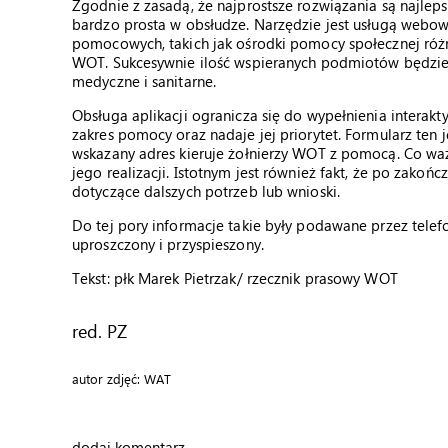
Zgodnie z zasadą, że najprostsze rozwiązania są najlep
bardzo prosta w obsłudze. Narzędzie jest usługą webową
pomocowych, takich jak ośrodki pomocy społecznej różn
WOT. Sukcesywnie ilość wspieranych podmiotów będzie 
medyczne i sanitarne.
Obsługa aplikacji ogranicza się do wypełnienia intera
zakres pomocy oraz nadaje jej priorytet. Formularz ten 
wskazany adres kieruje żołnierzy WOT z pomocą. Co waż
jego realizacji. Istotnym jest również fakt, że po zako
dotyczące dalszych potrzeb lub wnioski.
Do tej pory informacje takie były podawane przez telefo
uproszczony i przyspieszony.
Tekst: płk Marek Pietrzak/ rzecznik prasowy WOT
red. PZ
autor zdjęć: WAT
dodaj komentarz