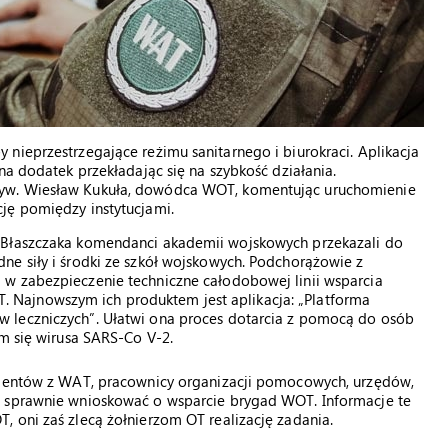
nieprzestrzegające reżimu sanitarnego i biurokraci. Aplikacja
na dodatek przekładając się na szybkość działania.
dyw. Wiesław Kukuła, dowódca WOT, komentując uruchomienie
ję pomiędzy instytucjami.
 Błaszczaka komendanci akademii wojskowych przekazali do
ne siły i środki ze szkół wojskowych. Podchorążowie z
w zabezpieczenie techniczne całodobowej linii wsparcia
Najnowszym ich produktem jest aplikacja: „Platforma
 leczniczych”. Ułatwi ona proces dotarcia z pomocą do osób
em się wirusa SARS-Co V-2.
tudentów z WAT, pracownicy organizacji pomocowych, urzędów,
i sprawnie wnioskować o wsparcie brygad WOT. Informacje te
 oni zaś zlecą żołnierzom OT realizację zadania.