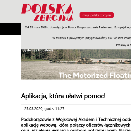
moja polska zbrojna
Od 25 maja 2018 r. obowiązuje w Polsce Rozporządzenie Parlamentu Europejskieg
Armia
Poligon
Sprzęt
Misje
Polityka
Prawo
W związku z powyższym przygotowaliśmy dla Państwa inform
Prosimy o 
Aplikacja, która ułatwi pomoc!
25.03.2020, godz. 11:27
Podchorążowie z Wojskowej Akademii Technicznej odd
aplikację webową, która połączy oficerów łącznikowy
celu udzielenia wsparcia osobom potrzebującym. Narzę