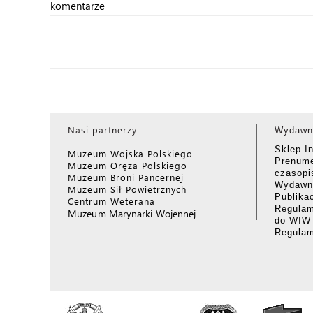
komentarze
Nasi partnerzy
Wydawn
Sklep I
Muzeum Wojska Polskiego
Prenume
Muzeum Oręża Polskiego
czasop
Muzeum Broni Pancernej
Wydawni
Muzeum Sił Powietrznych
Publika
Centrum Weterana
Regulam
Muzeum Marynarki Wojennej
do WIW
Regula