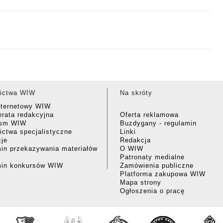
ictwa WIW
Na skróty
nternetowy WIW
rata redakcyjna
Oferta reklamowa
ism WIW
Buzdygany - regulamin
ctwa specjalistyczne
Linki
cje
Redakcja
in przekazywania materiałów
O WIW
Patronaty medialne
min konkursów WIW
Zamówienia publiczne
Platforma zakupowa WIW
Mapa strony
Ogłoszenia o pracę