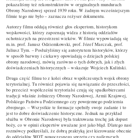
pokazaliśmy też rekonstruktorów w oryginalnych mundurach
Obrony Narodowej sprzed 1939 roku. W żadnym wcześniejszym
filmie tego nie było – zaznacza reżyser dokumentu.
Autorzy filmu oddają również głos ekspertom, historykom
wojskowości, którzy zapoznają widza z historią oddziałów
ochotniczych na przestrzeni wieków. W filmie wypowiadają się
m.in. prof. Janusz Odziemkowski, prof. Józef Marczak, prof.
Juliusz Tym. – Posłużyliśmy się autorytetem historyków, którzy
w sposób barwny i ciekawy opowiadają o dziejach polskiej
obrony narodowej, mówią zarówno o tych dobrych, jak i złych
doświadczeniach historycznych – wskazuje Wojciech Kuliński.
Druga część filmu to z kolei obraz współczesnych wojsk obrony
terytorialnej. Tu również pojawia się nawiązanie do przeszłości,
bo przecież współcześni terytorialsi czują się spadkobiercami
tradycji właśnie żołnierzy Obrony Narodowej, Armii Krajowej,
Polskiego Państwa Podziemnego czy powojennego podziemia
zbrojnego. – Wszystkie te formacje spełniły swoje zadanie i to
jest to dobre doświadczenie historyczne. Jednak na przykład
służba w Obronie Narodowej była traktowana trochę jak dopust
boży, co w opinii ekspertów uważane jest jako błąd. Dlatego nasi
rozmówcy podkreślali, że dobrą praktyką jest kierowanie obecnie
do oddziałów WOT nowoczesnego sprzętu czy najlepszych