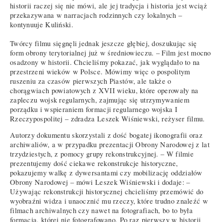
historii raczej się nie mówi, ale jej tradycja i historia jest wciąż
przekazywana w narracjach rodzinnych czy lokalnych –
kontynuuje Kuliński.
Twórcy filmu sięgnęli jednak jeszcze głębiej, doszukując się
form obrony terytorialnej już w średniowieczu. – Film jest mocno
osadzony w historii. Chcieliśmy pokazać, jak wyglądało to na
przestrzeni wieków w Polsce. Mówimy więc o pospolitym
ruszeniu za czasów pierwszych Piastów, ale także o
chorągwiach powiatowych z XVII wieku, które operowały na
zapleczu wojsk regularnych, zajmując się utrzymywaniem
porządku i wspieraniem formacji regularnego wojska I
Rzeczypospolitej – zdradza Leszek Wiśniewski, reżyser filmu.
Autorzy dokumentu skorzystali z dość bogatej ikonografii oraz
archiwaliów, a w przypadku prezentacji Obrony Narodowej z lat
trzydziestych, z pomocy grupy rekonstrukcyjnej. – W filmie
prezentujemy dość ciekawe rekonstrukcje historyczne,
pokazujemy walkę z dywersantami czy mobilizację oddziałów
Obrony Narodowej – mówi Leszek Wiśniewski i dodaje: –
Używając rekonstrukcji historycznej chcieliśmy przemówić do
wyobraźni widza i unaocznić mu rzeczy, które trudno znaleźć w
filmach archiwalnych czy nawet na fotografiach, bo to była
formacja, której nie fotografowano. Po raz pierwszy w historii