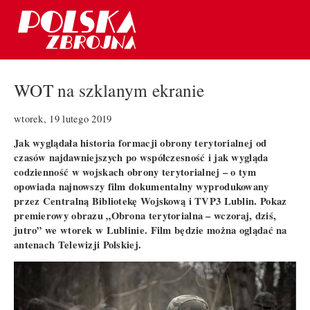
WOT na szklanym ekranie
wtorek, 19 lutego 2019
Jak wyglądała historia formacji obrony terytorialnej od
czasów najdawniejszych po współczesność i jak wygląda
codzienność w wojskach obrony terytorialnej – o tym
opowiada najnowszy film dokumentalny wyprodukowany
przez Centralną Bibliotekę Wojskową i TVP3 Lublin. Pokaz
premierowy obrazu „Obrona terytorialna – wczoraj, dziś,
jutro” we wtorek w Lublinie. Film będzie można oglądać na
antenach Telewizji Polskiej.