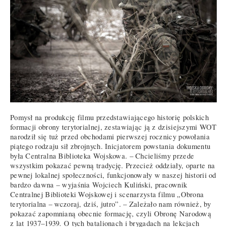
Pomysł na produkcję filmu przedstawiającego historię polskich
formacji obrony terytorialnej, zestawiając ją z dzisiejszymi WOT
narodził się tuż przed obchodami pierwszej rocznicy powołania
piątego rodzaju sił zbrojnych. Inicjatorem powstania dokumentu
była Centralna Biblioteka Wojskowa. – Chcieliśmy przede
wszystkim pokazać pewną tradycję. Przecież oddziały, oparte na
pewnej lokalnej społeczności, funkcjonowały w naszej historii od
bardzo dawna – wyjaśnia Wojciech Kuliński, pracownik
Centralnej Biblioteki Wojskowej i scenarzysta filmu „Obrona
terytorialna – wczoraj, dziś, jutro”. – Zależało nam również, by
pokazać zapomnianą obecnie formację, czyli Obronę Narodową
z lat 1937–1939. O tych batalionach i brygadach na lekcjach