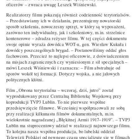
oficerów – zwraca uwagę Leszek Wiśniewski.
Realizatorzy filmu pokazują również codzienność terytorialsów.
– Przedstawiamy ich w działaniu, prezentujemy nowatorski
sposób szkolenia, nowoczesny sprzęt, w który są wyposażeni,
zarówno ten indywidualny, jak i szkoleniowy, m.in. strzelnice
kontenerowe – zdradza reżyser filmu. W tej części dokumentu
swoje opinie wyraża dowódca WOT-u, gen. Wiesław Kukuła i
dowódcy poszczególnych brygad. – Postanowiliśmy oddać głos
fachowcom. Przecież to najlepsi oficerowie, z doświadczeniem
na misjach zagranicznych czy wyniesionym z sił specjalnych –
mówi Leszek Wiśniewski i zaznacza: – Film abstrahuje od
sporów wokół tej formacji. Dotyczy wojska, a nie jałowych
politycznych kłótni.
Film „Obrona terytorialna – wczoraj, dziś, jutro” został
wyprodukowany przez Centralną Bibliotekę Wojskową przy
koprodukcji TVP3 Lublin. To nie pierwsze wspólne
przedsięwzięcie filmowe. Wcześniej współpracowali ze sobą
przy realizacji kilkunastu filmów dokumentalnych, m.in.
wielokrotnie nagradzanej „Błękitnej Armii 1917–1919”. – TVP3
Lublin ma stuprocentowy udział w realizacji najnowszego filmu.
To kolejna nasza wspólna produkcja, bo lubelski oddział
Telewizji Polskiej od pewnego czasu specjalizuje się w filmach