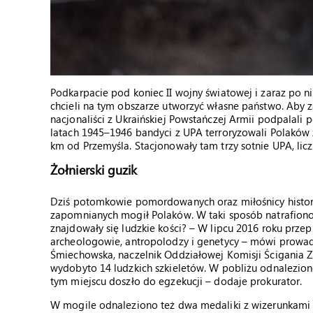
Podkarpacie pod koniec II wojny światowej i zaraz po ni
chcieli na tym obszarze utworzyć własne państwo. Aby z
nacjonaliści z Ukraińskiej Powstańczej Armii podpalali
latach 1945–1946 bandyci z UPA terroryzowali Polaków 
km od Przemyśla. Stacjonowały tam trzy sotnie UPA, licz
Żołnierski guzik
Dziś potomkowie pomordowanych oraz miłośnicy histori
zapomnianych mogił Polaków. W taki sposób natrafiono 
znajdowały się ludzkie kości? – W lipcu 2016 roku prz
archeologowie, antropolodzy i genetycy – mówi prowad
Śmiechowska, naczelnik Oddziałowej Komisji Ścigania 
wydobyto 14 ludzkich szkieletów. W pobliżu odnaleziono
tym miejscu doszło do egzekucji – dodaje prokurator.
W mogile odnaleziono też dwa medaliki z wizerunkami M