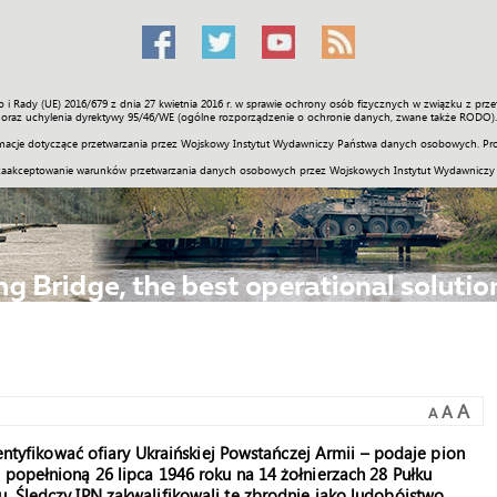
o i Rady (UE) 2016/679 z dnia 27 kwietnia 2016 r. w sprawie ochrony osób fizycznych w związku z 
Świat
Społeczność
Sport
Historia
Galerie
Wideo
ENGLI
oraz uchylenia dyrektywy 95/46/WE (ogólne rozporządzenie o ochronie danych, zwane także RODO).
acje dotyczące przetwarzania przez Wojskowy Instytut Wydawniczy Państwa danych osobowych. Pro
zaakceptowanie warunków przetwarzania danych osobowych przez Wojskowych Instytut Wydawniczy
A
A
A
dentyfikować ofiary Ukraińskiej Powstańczej Armii – podaje pion
 popełnioną 26 lipca 1946 roku na 14 żołnierzach 28 Pułku
. Śledczy IPN zakwalifikowali tę zbrodnię jako ludobójstwo.