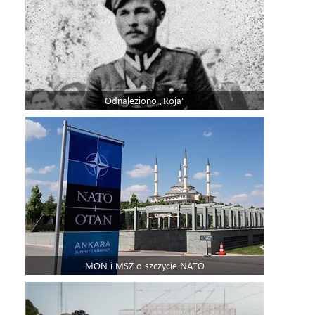
Odnaleziono „Roja”
MON i MSZ o szczycie NATO