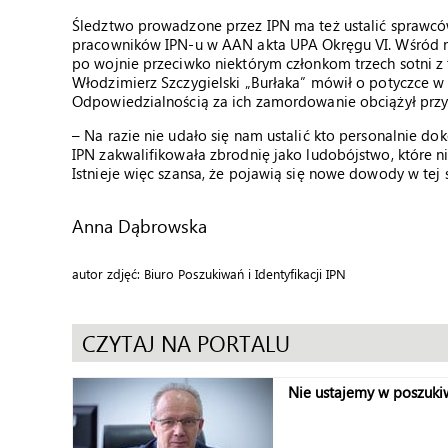
Śledztwo prowadzone przez IPN ma też ustalić sprawc
pracowników IPN-u w AAN akta UPA Okręgu VI. Wśród n
po wojnie przeciwko niektórym członkom trzech sotni z 
Włodzimierz Szczygielski „Burłaka” mówił o potyczce w J
Odpowiedzialnością za ich zamordowanie obciążył przy
– Na razie nie udało się nam ustalić kto personalnie do
IPN zakwalifikowała zbrodnię jako ludobójstwo, które 
Istnieje więc szansa, że pojawią się nowe dowody w te
Anna Dąbrowska
autor zdjęć: Biuro Poszukiwań i Identyfikacji IPN
CZYTAJ NA PORTALU
Nie ustajemy w poszuki