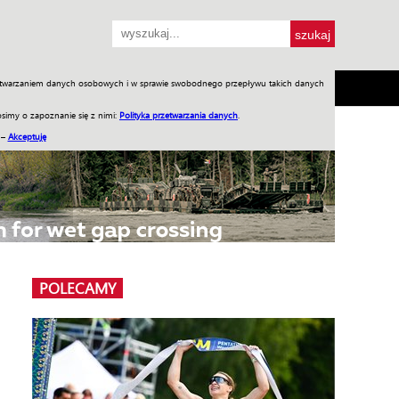
przetwarzaniem danych osobowych i w sprawie swobodnego przepływu takich danych
SH
SKLEP
Jednodniówki
Praca w WIW
simy o zapoznanie się z nimi:
Polityka przetwarzania danych
.
 –
Akceptuję
POLECAMY