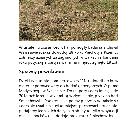
W ustaleniu tożsamości ofiar pomogły badania archiwa
Warszawie rozkaz dowódcy 28 Pułku Piechoty z Przemyśl
żołnierzy uznanych za zaginionych w walkach z bandami
roku potyczkę z partyzantami, na miejscu zginęło 18 żołn
Sprawcy poszukiwani
Dzięki tym ustaleniom pracownicy IPN-u dotarli do kre
materiał porównawczy do badań genetycznych. O pomoc
Medycznego w Szczecinie. Do tej pory udało im się ziden
70 latach leżenia w ziemi są w złym stanie, przez co b
Śmiechowska. Podkreśla, że po raz pierwszy w trakcie 
udało się ustalić nie tylko miejsce pochowania ofiar, ale
podajemy jednak ich danych, zrobimy to tylko w sytuacji
miejscu pochówku – dodaje prokurator Śmiechowska.