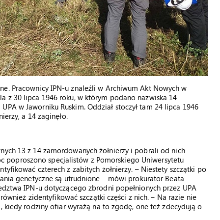
lne. Pracownicy IPN-u znaleźli w Archiwum Akt Nowych w
a z 30 lipca 1946 roku, w którym podano nazwiska 14
 UPA w Jaworniku Ruskim. Oddział stoczył tam 24 lipca 1946
ierzy, a 14 zaginęło.
wnych 13 z 14 zamordowanych żołnierzy i pobrali od nich
 poproszono specjalistów z Pomorskiego Uniwersytetu
tyfikować czterech z zabitych żołnierzy. – Niestety szczątki po
adania genetyczne są utrudnione – mówi prokurator Beata
śledztwa IPN-u dotyczącego zbrodni popełnionych przez UPA
 również zidentyfikować szczątki części z nich. – Na razie nie
, kiedy rodziny ofiar wyrażą na to zgodę, one też zdecydują o