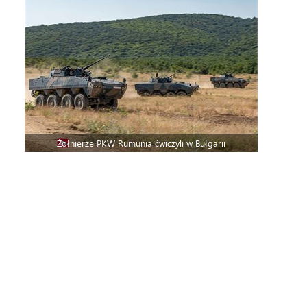
Żołnierze PKW Rumunia ćwiczyli w Bułgarii