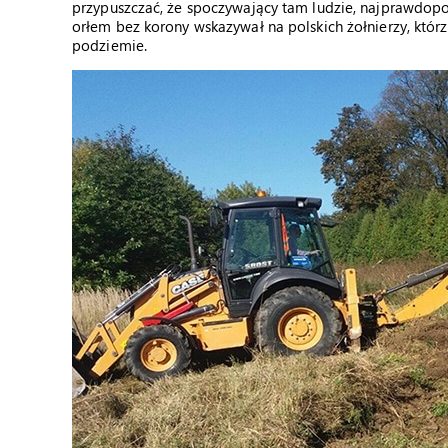
przypuszczać, że spoczywający tam ludzie, najprawdopo
orłem bez korony wskazywał na polskich żołnierzy, którz
podziemie.