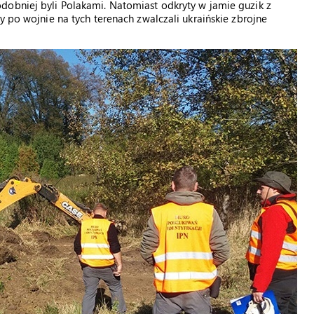
dobniej byli Polakami. Natomiast odkryty w jamie guzik z
y po wojnie na tych terenach zwalczali ukraińskie zbrojne