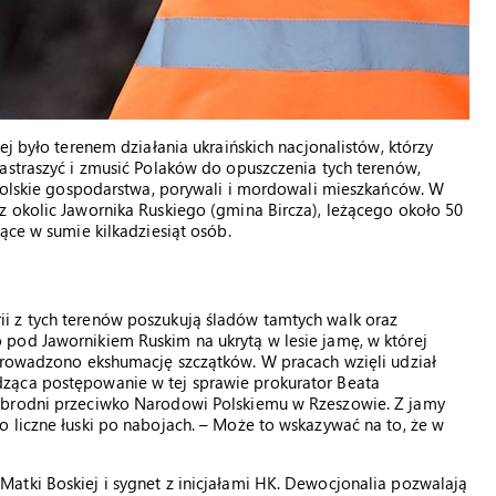
ej było terenem działania ukraińskich nacjonalistów, którzy
astraszyć i zmusić Polaków do opuszczenia tych terenów,
 polskie gospodarstwa, porywali i mordowali mieszkańców. W
z okolic Jawornika Ruskiego (gmina Bircza), leżącego około 50
ące w sumie kilkadziesiąt osób.
i z tych terenów poszukują śladów tamtych walk oraz
pod Jawornikiem Ruskim na ukrytą w lesie jamę, w której
eprowadzono ekshumację szczątków. W pracach wzięli udział
ząca postępowanie w tej sprawie prokurator Beata
Zbrodni przeciwko Narodowi Polskiemu w Rzeszowie. Z jamy
 liczne łuski po nabojach. – Może to wskazywać na to, że w
atki Boskiej i sygnet z inicjałami HK. Dewocjonalia pozwalają