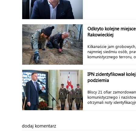
Odkryto kolejne miejsc
Rakowieckiej
Kilkanaście jam grobowych, 
najmniej siedmiu osób, pr
komunistycznego terroru, od
IPN zidentyfikował kol
podziemia
Bliscy 21 ofiar zamordowan
komunistycznego i nazistow
otrzymali noty identyfikacyj
dodaj komentarz