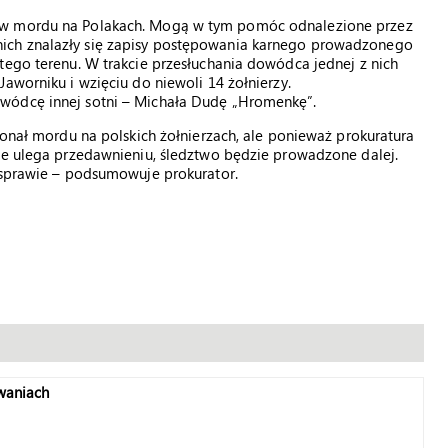
ów mordu na Polakach. Mogą w tym pomóc odnalezione przez
ich znalazły się zapisy postępowania karnego prowadzonego
tego terenu. W trakcie przesłuchania dowódca jednej z nich
aworniku i wzięciu do niewoli 14 żołnierzy.
wódcę innej sotni – Michała Dudę „Hromenkę”.
konał mordu na polskich żołnierzach, ale ponieważ prokuratura
nie ulega przedawnieniu, śledztwo będzie prowadzone dalej.
j sprawie – podsumowuje prokurator.
waniach