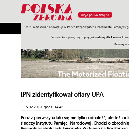
moja polska zbrojna
Od 25 maja 2018 r. obowiązuje w Polsce Rozporządzenie Parlamentu Europejskieg
Armia
Poligon
Sprzęt
Misje
Polityka
Prawo
W związku z powyższym przygotowaliśmy dla Państwa inform
Prosimy o 
IPN zidentyfikował ofiary UPA
15.02.2019, godz. 14:46
Po raz pierwszy udało się nie tylko odnaleźć, ale też zi
śledczy Instytutu Pamięci Narodowej. Chodzi o zbrodnię
Piechoty w okolicach Jawornika Ruskiego na Podkarpaciu