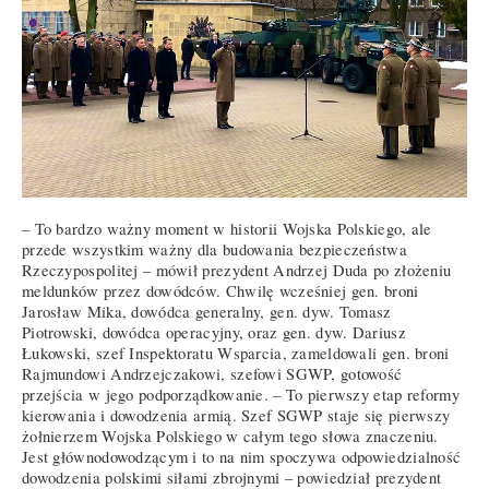
– To bardzo ważny moment w historii Wojska Polskiego, ale
przede wszystkim ważny dla budowania bezpieczeństwa
Rzeczypospolitej – mówił prezydent Andrzej Duda po złożeniu
meldunków przez dowódców. Chwilę wcześniej gen. broni
Jarosław Mika, dowódca generalny, gen. dyw. Tomasz
Piotrowski, dowódca operacyjny, oraz gen. dyw. Dariusz
Łukowski, szef Inspektoratu Wsparcia, zameldowali gen. broni
Rajmundowi Andrzejczakowi, szefowi SGWP, gotowość
przejścia w jego podporządkowanie. – To pierwszy etap reformy
kierowania i dowodzenia armią. Szef SGWP staje się pierwszy
żołnierzem Wojska Polskiego w całym tego słowa znaczeniu.
Jest głównodowodzącym i to na nim spoczywa odpowiedzialność
dowodzenia polskimi siłami zbrojnymi – powiedział prezydent