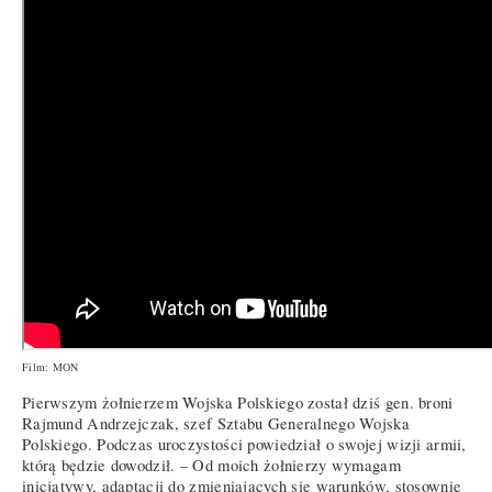
Film: MON
Pierwszym żołnierzem Wojska Polskiego został dziś gen. broni
Rajmund Andrzejczak, szef Sztabu Generalnego Wojska
Polskiego. Podczas uroczystości powiedział o swojej wizji armii,
którą będzie dowodził. – Od moich żołnierzy wymagam
inicjatywy, adaptacji do zmieniających się warunków, stosownie