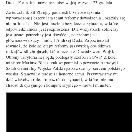
Duda. Formalnie nowe przepisy wejdą w życie 23 grudnia.
Zwierzchnik Sił Zbrojny podkreślił, że rozwiązania
wprowadzonej cztery lata temu reformy dowodzenia „okazały się
nietrafione”. – Nie jest bowiem bezpieczna sytuacja, w której
odpowiedzialność jest rozproszona. Dla wszystkich żołnierzy
jest jasne: potrzebny jest dowódca, potrzebny jest
głównodowodzący – mówił Andrzej Duda. Zapowiedział
również, że kolejne etapy reformy przywrócą dowództwa
rodzajów sil zbrojnych, które razem z Dowództwem Wojsk
Obrony Terytorialnej będą podlegały szefowi SGWP. Z kolei
minister Mariusz Błaszczak wspomniał o powrocie o tradycji. –
Sztab Generalny Wojska Polskiego zawsze był sercem polskiego
wojska. Stanowił o tradycji i honorze armii. Przywracamy mu
dziś właściwą rolę. To powrót do sytuacji, w której nie ma
chaosu decyzyjnego i kompetencyjnego – mówił minister.