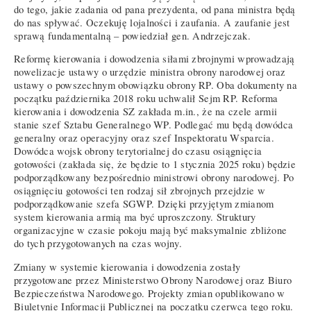
do tego, jakie zadania od pana prezydenta, od pana ministra będą
do nas spływać. Oczekuję lojalności i zaufania. A zaufanie jest
sprawą fundamentalną – powiedział gen. Andrzejczak.
Reformę kierowania i dowodzenia siłami zbrojnymi wprowadzają
nowelizacje ustawy o urzędzie ministra obrony narodowej oraz
ustawy o powszechnym obowiązku obrony RP. Oba dokumenty na
początku października 2018 roku uchwalił Sejm RP. Reforma
kierowania i dowodzenia SZ zakłada m.in., że na czele armii
stanie szef Sztabu Generalnego WP. Podlegać mu będą dowódca
generalny oraz operacyjny oraz szef Inspektoratu Wsparcia.
Dowódca wojsk obrony terytorialnej do czasu osiągnięcia
gotowości (zakłada się, że będzie to 1 stycznia 2025 roku) będzie
podporządkowany bezpośrednio ministrowi obrony narodowej. Po
osiągnięciu gotowości ten rodzaj sił zbrojnych przejdzie w
podporządkowanie szefa SGWP. Dzięki przyjętym zmianom
system kierowania armią ma być uproszczony. Struktury
organizacyjne w czasie pokoju mają być maksymalnie zbliżone
do tych przygotowanych na czas wojny.
Zmiany w systemie kierowania i dowodzenia zostały
przygotowane przez Ministerstwo Obrony Narodowej oraz Biuro
Bezpieczeństwa Narodowego. Projekty zmian opublikowano w
Biuletynie Informacji Publicznej na początku czerwca tego roku.