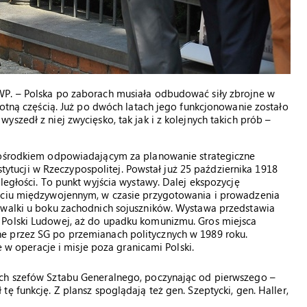
WP. – Polska po zaborach musiała odbudować siły zbrojne w
totną częścią. Już po dwóch latach jego funkcjonowanie zostało
szedł z niej zwycięsko, tak jak i z kolejnych takich prób –
 ośrodkiem odpowiadającym za planowanie strategiczne
nstytucji w Rzeczypospolitej. Powstał już 25 października 1918
ległości. To punkt wyjścia wystawy. Dalej ekspozycję
leciu międzywojennym, w czasie przygotowania i prowadzenia
 walki u boku zachodnich sojuszników. Wystawa przedstawia
 Polski Ludowej, aż do upadku komunizmu. Gros miejsca
e przez SG po przemianach politycznych w 1989 roku.
operacje i misje poza granicami Polski.
ych szefów Sztabu Generalnego, poczynając od pierwszego –
ę funkcję. Z plansz spoglądają też gen. Szeptycki, gen. Haller,