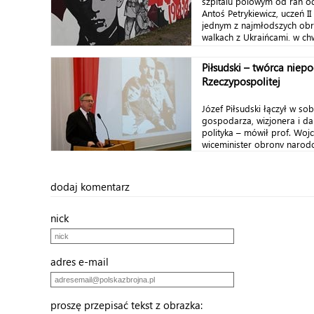
szpitalu polowym od ran o
Antoś Petrykiewicz, uczeń II
jednym z najmłodszych o
walkach z Ukraińcami, w chwi
Piłsudski – twórca niepo
Rzeczypospolitej
Józef Piłsudski łączył w s
gospodarza, wizjonera i d
polityka – mówił prof. Wojc
wiceminister obrony narodo
dodaj komentarz
nick
adres e-mail
proszę przepisać tekst z obrazka: