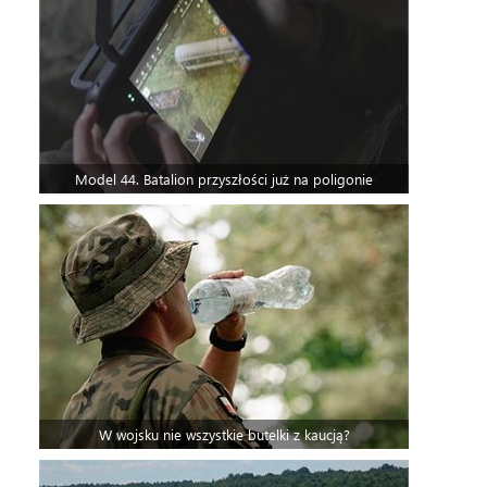
Model 44. Batalion przyszłości już na poligonie
W wojsku nie wszystkie butelki z kaucją?