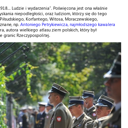
918… Ludzie i wydarzenia”. Poświęcona jest ona właśnie
skania niepodległości, oraz ludziom, którzy się do tego
 Piłsudskiego, Korfantego, Witosa, Moraczewskiego,
znane, np.
Antoniego Petrykiewicza, najmłodszego kawalera
a, autora wielkiego atlasu ziem polskich, który był
e granic Rzeczypospolitej.