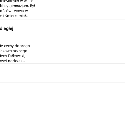
dniesionych w walce
 klasy gimnazjum. Był
brońców Lwowa w
li śmierci miał...
dległej
obie cechy dobrego
alekowzrocznego
iech Fałkowski,
wej podczas...