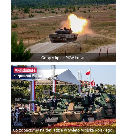
Gorący lipiec PKW Łotwa
Co zobaczymy na defiladzie w Święto Wojska Polskiego?