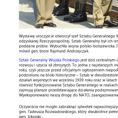
Wystawę uroczyście otworzył szef Sztabu Generalnego 
odzyskanej Rzeczypospolitej. Sztab Generalny był ich is
poddane próbie. Wybuchła wojna polsko-bolszewicka. I wy
mówił gen. broni Rajmund Andrzejczak.
Sztab Generalny Wojska Polskiego
jest dziś centralnym
rozwoju i użycia sił zbrojnych. To jedna z najstarszych i
roku, czyli jeszcze przed oficjalnym ogłoszeniem niepod
podzielono na bloki historyczne – Sztab w dwudziesto
działań wojennych we wrześniu 1939 roku oraz w latach
również funkcjonowanie Sztabu Generalnego w realiach
zajmują plansze przedstawiające działania podejmowan
Wyeksponowano naszą drogę do NATO, zaangażowanie w 
Oczywiście nie mogło zabraknąć sylwetek najważniejsz
gen. Tadeusza Rozwadowskiego, który dwukrotnie pełnił t
gen. Sikorski…