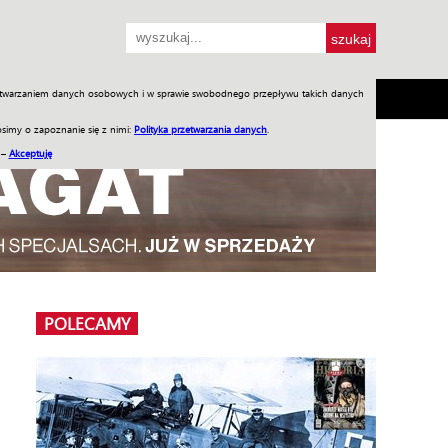
przetwarzaniem danych osobowych i w sprawie swobodnego przepływu takich danych
SH
SKLEP
Jednodniówki
Praca w WIW
simy o zapoznanie się z nimi:
Polityka przetwarzania danych
.
 –
Akceptuję
POLECAMY