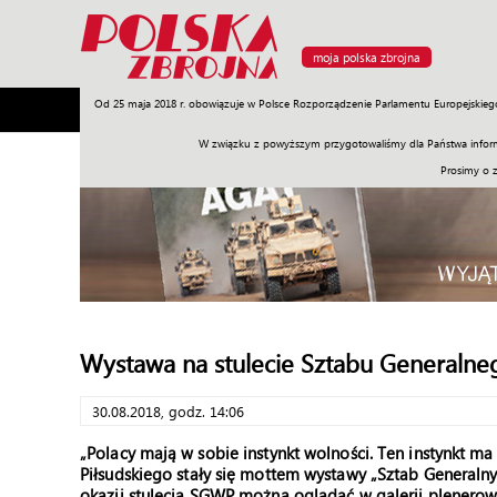
moja polska zbrojna
Od 25 maja 2018 r. obowiązuje w Polsce Rozporządzenie Parlamentu Europejskieg
Armia
Poligon
Sprzęt
Misje
Polityka
Prawo
W związku z powyższym przygotowaliśmy dla Państwa inform
Prosimy o 
Wystawa na stulecie Sztabu Generaln
30.08.2018, godz. 14:06
„Polacy mają w sobie instynkt wolności. Ten instynkt ma 
Piłsudskiego stały się mottem wystawy „Sztab Generaln
okazji stulecia SGWP można oglądać w galerii plenerow