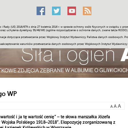
o i Rady (UE) 2016/679 z dnia 27 kwietnia 2016 r. w sprawie ochrony osób fizycznych w związku z 
Świat
Społeczność
Sport
Historia
Galerie
Wideo
ENGLI
oraz uchylenia dyrektywy 95/46/WE (ogólne rozporządzenie o ochronie danych, zwane także RODO).
acje dotyczące przetwarzania przez Wojskowy Instytut Wydawniczy Państwa danych osobowych. Pro
zaakceptowanie warunków przetwarzania danych osobowych przez Wojskowych Instytut Wydawniczy
ego WP
A
A
A
wartość i ja tę wartość cenię” – te słowa marszałka Józefa
y Wojska Polskiego 1918–2018”. Ekspozycję zorganizowaną z
ej Łazienek Królewskich w Warszawie.