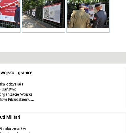
e wojsko i granice
ska odzyskała
ę państwo
 Organizację Wojska
owi Piłsudskiemu....
ti Militari
19 roku zmarł w