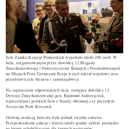
Sale Zamku Książąt Pomorskich wypełniło około 200 osób. W
balu, zorganizowanym przez dowódcę 12 Brygady
Zmechanizowanej i Stowarzyszenie Rannych i Poszkodowanych
na Misjach Poza Granicami Kraju wzięli udział wojskowi oraz
przedstawiciele biznesu i samorządowcy.
Na zaproszenie odpowiedzieli m.in. zastępca dowódcy 12
Dywizji Zmechanizowanej gen. Rajmund Andrzejczak,
reprezentanci polskich firm z branży obronnej czy prezydent
Szczecina Piotr Krzystek.
Główną atrakcją balu nie była jednak zwykła zabawa.
Przeprowadzone aukcje i loteria miały pomóc zebrać pieniądze
na turnus rehabilitacyjny dla rannych weteranów.