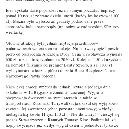
Idea zyskała duże poparcie. Już na samym początku imprezy
ponad 10 tys. zł zebrano dzięki loterii (każdy los kosztował 100
zł). Można było wylosować gadżety podarowane przez
sponsorów balu i samorządy (np. pobyt w nadmorskim SPA czy
wiertarkę).
Główną atrakcją były jednak licytacje przedmiotów
podarowanych weteranom na aukcję. Na pierwszy ogień poszło
pióro od prezydenta Andrzeja Dudy. Cena wywoławcza wynosiła
600 zł, a zostało sprzedane za 2050 zł. Kolejne 1150 zł uzyskano
za komplet filiżanek od premier Beaty Szydło, a za 1100 zł
wylicytowano wieczne pióro od szefa Biura Bezpieczeństwa
Narodowego Pawła Solocha.
Najwięcej emocji wzbudziła jednak licytacja jednego dnia
szkolenia w 12 Brygadzie Zmechanizowanej. Wygrana
obejmowała ćwiczenie na symulatorach, a także w
transporterach Rosomak. Tu rywalizacja okazał się wyjątkowo
zacięta. Jej zwycięzca (chce pozostać anonimowy) wyłożył
niebagatelną kwotę 11 tys. 150 zł. – Nie do wiary! – cieszył się
prezes Stowarzyszenia Rannych Tomasz Kloc. Podkreślał, ze
hojny zwycięzca już kiedyś wygrał dzień w jednostce, tylko że