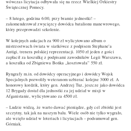
wówczas licytacja odbywała się na rzecz Wielkiej Orkiestry
Świątecznej Pomocy.
– 8 lutego, godzina 6:00, przy bramie jednostki! –
zakomenderował zwycięzcy dowódca batalionu manewrowego,
który przeprowadzi szkolenie.
W kolejnych aukcjach za 900 zł wylicytowano album o
mistrzostwach świata w siatkówce z podpisem Stephane'a
Antigi, trenera polskiej reprezentacji. 1050 zł jeden z gości
zapłacił za koszulkę z podpisami zawodników Legii Warszawa,
a koszulka od Zbigniewa Bońka „kosztowała” 550 zł.
Ryngrafy m.in. od dowódcy operacyjnego i dowódcy Wojsk
Specjalnych pozwoliły weteranom uzbierać kolejne 3000 zł. A
honorowy kordzik, który gen. Andrzej Tuz, jeszcze jako dowódca
12 Brygady dostał dla jednostki za jej udział w misji w
Afganistanie, wylicytowano za 4500 zł.
– Ludzie widzą, że warto dawać pieniądze, gdy cel zbiórki jest
szczytny, tak jak na naszym balu. Wiele osób nie tylko wygrało,
ale wzięło udział w loteriach i licytacjach – podsumował gen.
Górniak.