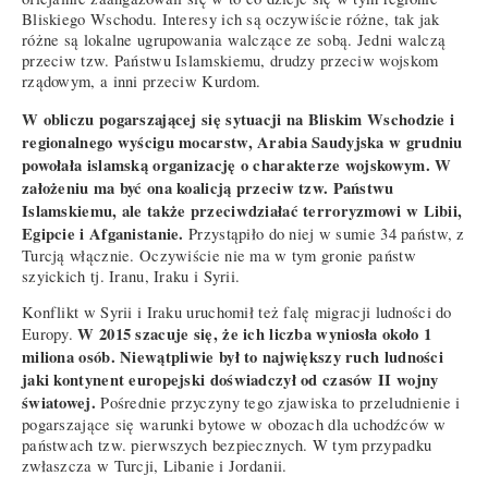
Bliskiego Wschodu. Interesy ich są oczywiście różne, tak jak
różne są lokalne ugrupowania walczące ze sobą. Jedni walczą
przeciw tzw. Państwu Islamskiemu, drudzy przeciw wojskom
rządowym, a inni przeciw Kurdom.
W obliczu pogarszającej się sytuacji na Bliskim Wschodzie i
regionalnego wyścigu mocarstw, Arabia Saudyjska w grudniu
powołała islamską organizację o charakterze wojskowym. W
założeniu ma być ona koalicją przeciw tzw. Państwu
Islamskiemu, ale także przeciwdziałać terroryzmowi w Libii,
Egipcie i Afganistanie.
Przystąpiło do niej w sumie 34 państw, z
Turcją włącznie. Oczywiście nie ma w tym gronie państw
szyickich tj. Iranu, Iraku i Syrii.
Konflikt w Syrii i Iraku uruchomił też falę migracji ludności do
W 2015 szacuje się, że ich liczba wyniosła około 1
Europy.
miliona osób. Niewątpliwie był to największy ruch ludności
jaki kontynent europejski doświadczył od czasów II wojny
światowej.
Pośrednie przyczyny tego zjawiska to przeludnienie i
pogarszające się warunki bytowe w obozach dla uchodźców w
państwach tzw. pierwszych bezpiecznych. W tym przypadku
zwłaszcza w Turcji, Libanie i Jordanii.