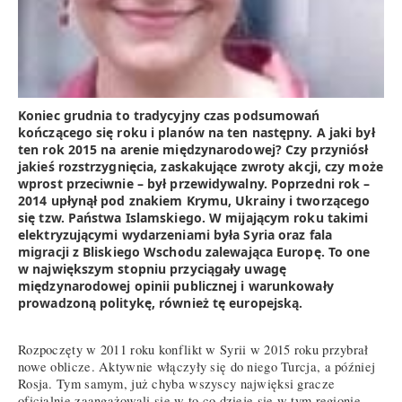
Koniec grudnia to tradycyjny czas podsumowań
kończącego się roku i planów na ten następny. A jaki był
ten rok 2015 na arenie międzynarodowej? Czy przyniósł
jakieś rozstrzygnięcia, zaskakujące zwroty akcji, czy może
wprost przeciwnie – był przewidywalny. Poprzedni rok –
2014 upłynął pod znakiem Krymu, Ukrainy i tworzącego
się tzw. Państwa Islamskiego. W mijającym roku takimi
elektryzującymi wydarzeniami była Syria oraz fala
migracji z Bliskiego Wschodu zalewająca Europę. To one
w największym stopniu przyciągały uwagę
międzynarodowej opinii publicznej i warunkowały
prowadzoną politykę, również tę europejską.
Rozpoczęty w 2011 roku konflikt w Syrii w 2015 roku przybrał
nowe oblicze. Aktywnie włączyły się do niego Turcja, a później
Rosja. Tym samym, już chyba wszyscy najwięksi gracze
oficjalnie zaangażowali się w to co dzieje się w tym regionie