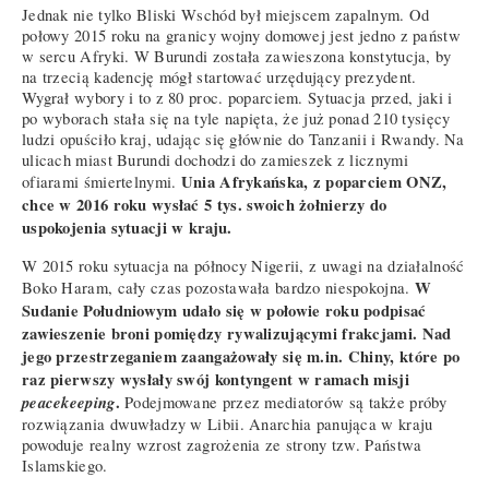
Jednak nie tylko Bliski Wschód był miejscem zapalnym. Od
połowy 2015 roku na granicy wojny domowej jest jedno z państw
w sercu Afryki. W Burundi została zawieszona konstytucja, by
na trzecią kadencję mógł startować urzędujący prezydent.
Wygrał wybory i to z 80 proc. poparciem. Sytuacja przed, jaki i
po wyborach stała się na tyle napięta, że już ponad 210 tysięcy
ludzi opuściło kraj, udając się głównie do Tanzanii i Rwandy. Na
ulicach miast Burundi dochodzi do zamieszek z licznymi
Unia Afrykańska, z poparciem ONZ,
ofiarami śmiertelnymi.
chce w 2016 roku wysłać 5 tys. swoich żołnierzy do
uspokojenia sytuacji w kraju.
W 2015 roku sytuacja na północy Nigerii, z uwagi na działalność
W
Boko Haram, cały czas pozostawała bardzo niespokojna.
Sudanie Południowym udało się w połowie roku podpisać
zawieszenie broni pomiędzy rywalizującymi frakcjami. Nad
jego przestrzeganiem zaangażowały się m.in. Chiny, które po
raz pierwszy wysłały swój kontyngent w ramach misji
peacekeeping
.
Podejmowane przez mediatorów są także próby
rozwiązania dwuwładzy w Libii. Anarchia panująca w kraju
powoduje realny wzrost zagrożenia ze strony tzw. Państwa
Islamskiego.