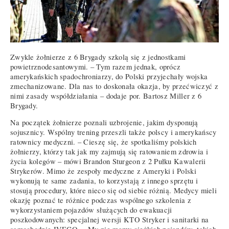
Zwykle żołnierze z 6 Brygady szkolą się z jednostkami
powietrznodesantowymi. – Tym razem jednak, oprócz
amerykańskich spadochroniarzy, do Polski przyjechały wojska
zmechanizowane. Dla nas to doskonała okazja, by przećwiczyć z
nimi zasady współdziałania – dodaje por. Bartosz Miller z 6
Brygady.
Na początek żołnierze poznali uzbrojenie, jakim dysponują
sojusznicy. Wspólny trening przeszli także polscy i amerykańscy
ratownicy medyczni. – Cieszę się, że spotkaliśmy polskich
żołnierzy, którzy tak jak my zajmują się ratowaniem zdrowia i
życia kolegów – mówi Brandon Sturgeon z 2 Pułku Kawalerii
Strykerów. Mimo że zespoły medyczne z Ameryki i Polski
wykonują te same zadania, to korzystają z innego sprzętu i
stosują procedury, które nieco się od siebie różnią. Medycy mieli
okazję poznać te różnice podczas wspólnego szkolenia z
wykorzystaniem pojazdów służących do ewakuacji
poszkodowanych: specjalnej wersji KTO Stryker i sanitarki na