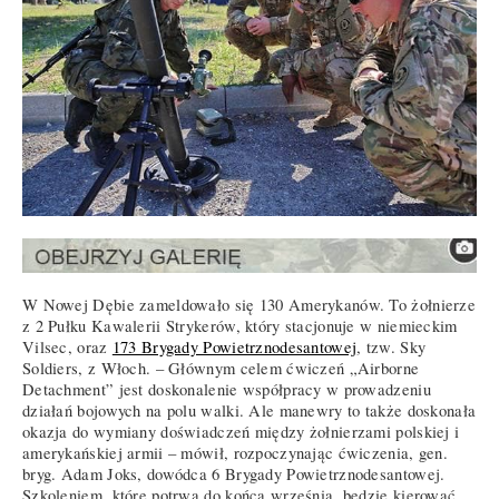
W Nowej Dębie zameldowało się 130 Amerykanów. To żołnierze
z 2 Pułku Kawalerii Strykerów, który stacjonuje w niemieckim
Vilsec, oraz
173 Brygady Powietrznodesantowej
, tzw. Sky
Soldiers, z Włoch. – Głównym celem ćwiczeń „Airborne
Detachment” jest doskonalenie współpracy w prowadzeniu
działań bojowych na polu walki. Ale manewry to także doskonała
okazja do wymiany doświadczeń między żołnierzami polskiej i
amerykańskiej armii – mówił, rozpoczynając ćwiczenia, gen.
bryg. Adam Joks, dowódca 6 Brygady Powietrznodesantowej.
Szkoleniem, które potrwa do końca września, będzie kierować