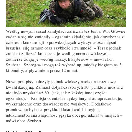
Według nowych zasad kandydaci zaliczali też test z WF. Główne
zadania się nie zmieniły – egzamin składał się, jak dotychczas z
czterech konkurencji sprawdzających wytrzymałość mięśni
brzucha, siłę ramion oraz szybkość i zwinność. – Teraz jednak
zamiast zaliczać konkurencję według norm dowódczych,
żołnierze zdają je według niższych kryteriów – mówi chor.
Szubert. Szeregowi mogą też wybrać np. między biegiem na 3
kilometry, a pływaniem przez 12 minut.
Nowe przepisy położyły jednak większy nacisk na rozmowę
kwalifikacyjną. Zamiast dotychczasowych 30 punktów można z
niej było uzyskać aż 80 (tak, jak z każdej innej części
egzaminu). – Komisja oceniała między innymi autoprezentację,
wykształcenie oraz doświadczenie wojskowe. Dodatkowo
premiowana była na przykład klasa kwalifikacyjna,
udokumentowana znajomość języka obcego, udział w misjach –
mówi chor. Szubert.