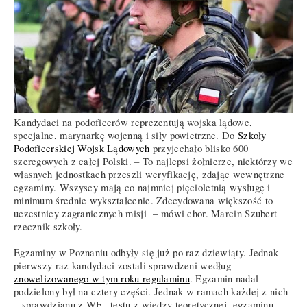
Kandydaci na podoficerów reprezentują wojska lądowe,
specjalne, marynarkę wojenną i siły powietrzne. Do
Szkoły
Podoficerskiej Wojsk Lądowych
przyjechało blisko 600
szeregowych z całej Polski. – To najlepsi żołnierze, niektórzy we
własnych jednostkach przeszli weryfikację, zdając wewnętrzne
egzaminy. Wszyscy mają co najmniej pięcioletnią wysługę i
minimum średnie wykształcenie. Zdecydowana większość to
uczestnicy zagranicznych misji – mówi chor. Marcin Szubert
rzecznik szkoły.
Egzaminy w Poznaniu odbyły się już po raz dziewiąty. Jednak
pierwszy raz kandydaci zostali sprawdzeni według
znowelizowanego w tym roku regulaminu
. Egzamin nadal
podzielony był na cztery części. Jednak w ramach każdej z nich
– sprawdzianu z WF, testu z wiedzy teoretycznej, egzaminu