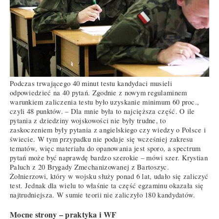
Podczas trwającego 40 minut testu kandydaci musieli
odpowiedzieć na 40 pytań. Zgodnie z nowym regulaminem
warunkiem zaliczenia testu było uzyskanie minimum 60 proc.,
czyli 48 punktów. – Dla mnie była to najcięższa część. O ile
pytania z dziedziny wojskowości nie były trudne, to
zaskoczeniem były pytania z angielskiego czy wiedzy o Polsce i
świecie. W tym przypadku nie podaje się wcześniej zakresu
tematów, więc materiału do opanowania jest sporo, a spectrum
pytań może być naprawdę bardzo szerokie – mówi szer. Krystian
Paluch z 20 Brygady Zmechanizowanej z Bartoszyc.
Żołnierzowi, który w wojsku służy ponad 6 lat, udało się zaliczyć
test. Jednak dla wielu to właśnie ta część egzaminu okazała się
najtrudniejsza. W sumie teorii nie zaliczyło 180 kandydatów.
Mocne strony – praktyka i WF