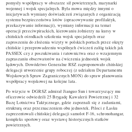
pomysły współpracy w obszarze sił powietrznych, marynarki
wojennej i wojsk specjalnych. Była mowa między innymi o
inicjatywach wymiany doświadczeń związanych z organizacją
systemu bezpieczeństwa lotów (opracowywanie profilaktyk,
przekazywanie informacji), wymiany informacji na temat
operacji przeciwpirackich, kierowaniu żołnierzy na kursy w
chińskich ośrodkach szkolenia wojsk specjalnych oraz
zaproszeniu do złożenia wizyty w polskich portach przez okręty
chińskie i przeprowadzeniu wspólnych ćwiczeń załóg takich jak
PASSEX czy z poszukiwania i ratownictwa oraz o wzajemnym
zapraszaniu obserwatorów na ćwiczenia jednostek wojsk
lądowych. Dowództwo Generalne RSZ zaproponowało chińskiej
delegacji utworzenie grupy roboczej (z udziałem Departamentu
Wojskowych Spraw Zagranicznych MON) do spraw planowania
współpracy wojskowej na kolejne lata.
Po wizycie w DGRSZ admirał Jianguo Sun i towarzyszący mu
oficerowie odwiedzili 25 Brygadę Kawalerii Powietrznej i 32
Bazę Lotnictwa Taktycznego, gdzie zapoznali się z zadaniami,
strukturą oraz przeznaczeniem obu jednostek. Piloci z Łasku
zaprezentowali chińskiej delegacji samolot F-16, schronohangar,
kompleks sportowy oraz wystawę historycznych statków
powietrznych.