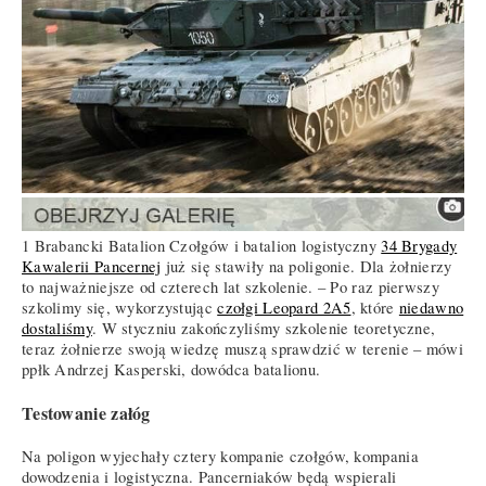
1 Brabancki Batalion Czołgów i batalion logistyczny
34 Brygady
Kawalerii Pancernej
już się stawiły na poligonie. Dla żołnierzy
to najważniejsze od czterech lat szkolenie. – Po raz pierwszy
szkolimy się, wykorzystując
czołgi Leopard 2A5
, które
niedawno
dostaliśmy
. W styczniu zakończyliśmy szkolenie teoretyczne,
teraz żołnierze swoją wiedzę muszą sprawdzić w terenie – mówi
ppłk Andrzej Kasperski, dowódca batalionu.
Testowanie załóg
Na poligon wyjechały cztery kompanie czołgów, kompania
dowodzenia i logistyczna. Pancerniaków będą wspierali