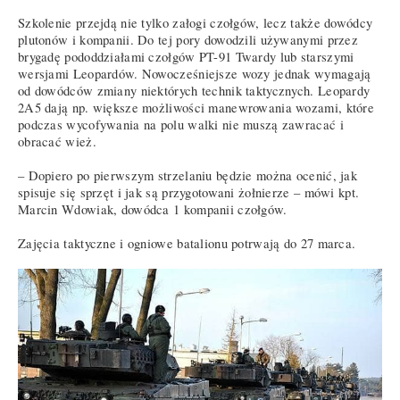
Szkolenie przejdą nie tylko załogi czołgów, lecz także dowódcy
plutonów i kompanii. Do tej pory dowodzili używanymi przez
brygadę pododdziałami czołgów PT-91 Twardy lub starszymi
wersjami Leopardów. Nowocześniejsze wozy jednak wymagają
od dowódców zmiany niektórych technik taktycznych. Leopardy
2A5 dają np. większe możliwości manewrowania wozami, które
podczas wycofywania na polu walki nie muszą zawracać i
obracać wież.
– Dopiero po pierwszym strzelaniu będzie można ocenić, jak
spisuje się sprzęt i jak są przygotowani żołnierze – mówi kpt.
Marcin Wdowiak, dowódca 1 kompanii czołgów.
Zajęcia taktyczne i ogniowe batalionu potrwają do 27 marca.