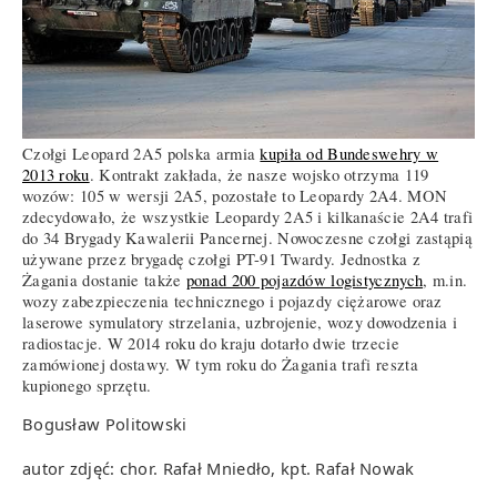
Czołgi Leopard 2A5 polska armia
kupiła od Bundeswehry w
2013 roku
. Kontrakt zakłada, że nasze wojsko otrzyma 119
wozów: 105 w wersji 2A5, pozostałe to Leopardy 2A4. MON
zdecydowało, że wszystkie Leopardy 2A5 i kilkanaście 2A4 trafi
do 34 Brygady Kawalerii Pancernej. Nowoczesne czołgi zastąpią
używane przez brygadę czołgi PT-91 Twardy. Jednostka z
Żagania dostanie także
ponad 200 pojazdów logistycznych
, m.in.
wozy zabezpieczenia technicznego i pojazdy ciężarowe oraz
laserowe symulatory strzelania, uzbrojenie, wozy dowodzenia i
radiostacje. W 2014 roku do kraju dotarło dwie trzecie
zamówionej dostawy. W tym roku do Żagania trafi reszta
kupionego sprzętu.
Bogusław Politowski
autor zdjęć: chor. Rafał Mniedło, kpt. Rafał Nowak