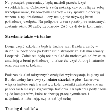
Na początek pancerniacy będą musieli przećwiczyć
współdziałanie. Członkowie załóg pokażą, czy potrafią ze sobą
współpracować, kierowcy-mechanicy – czy sprawnie operują
wozem, a np. działonowi – czy umiejętnie używają broni
pokładowej czołgów. Na poligonie w ten sposób przetestowanych
zostanie około 30 załóg Leopardów 2A5, czyli dwie kompanie.
Strzelanie także wirtualne
Druga część szkolenia będzie trudniejsza. Każda z załóg w
dzień i w nocy odda po kilkanaście strzałów ze 120 mm armaty
Leoparda. Żołnierze będą też strzelać do ruchomych celów ostrą
amunicją z broni pokładowej, a także ćwiczyć obronę i natarcie
oraz przemarsz kolumn.
Podczas działań taktycznych czołgiści wykorzystają kupiony od
Bundeswehry
laserowy symulator strzelań Agdus
. Laserowa
wiązka imituje ogień armaty, z kolei czujniki zainstalowane na
pancerzach maszyn sygnalizują trafienia. Urządzenia podłączone
są do komputerów, które nadzorują pracę symulatora i
natychmiast informują, czy strzał był celny.
Trening dowódców