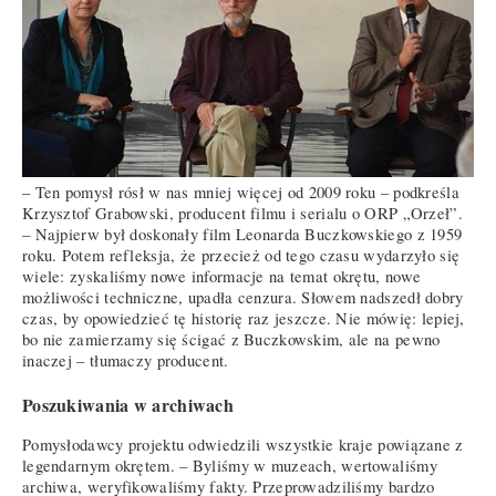
– Ten pomysł rósł w nas mniej więcej od 2009 roku – podkreśla
Krzysztof Grabowski, producent filmu i serialu o ORP „Orzeł”.
– Najpierw był doskonały film Leonarda Buczkowskiego z 1959
roku. Potem refleksja, że przecież od tego czasu wydarzyło się
wiele: zyskaliśmy nowe informacje na temat okrętu, nowe
możliwości techniczne, upadła cenzura. Słowem nadszedł dobry
czas, by opowiedzieć tę historię raz jeszcze. Nie mówię: lepiej,
bo nie zamierzamy się ścigać z Buczkowskim, ale na pewno
inaczej – tłumaczy producent.
Poszukiwania w archiwach
Pomysłodawcy projektu odwiedzili wszystkie kraje powiązane z
legendarnym okrętem. – Byliśmy w muzeach, wertowaliśmy
archiwa, weryfikowaliśmy fakty. Przeprowadziliśmy bardzo