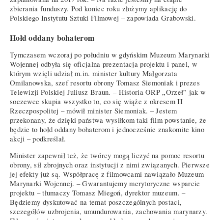
zbierania funduszy. Pod koniec roku złożymy aplikację do
Polskiego Instytutu Sztuki Filmowej – zapowiada Grabowski.
Hołd oddany bohaterom
Tymczasem wczoraj po południu w gdyńskim Muzeum Marynarki
Wojennej odbyła się oficjalna prezentacja projektu i panel, w
którym wzięli udział m.in. minister kultury Małgorzata
Omilanowska, szef resortu obrony Tomasz Siemoniak i prezes
Telewizji Polskiej Juliusz Braun. – Historia ORP „Orzeł” jak w
soczewce skupia wszystko to, co się wiąże z okresem II
Rzeczpospolitej – mówił minister Siemoniak. – Jestem
przekonany, że dzięki państwa wysiłkom taki film powstanie, że
będzie to hołd oddany bohaterom i jednocześnie znakomite kino
akcji – podkreślał.
Minister zapewnił też, że twórcy mogą liczyć na pomoc resortu
obrony, sił zbrojnych oraz instytucji z nimi związanych. Pierwsze
jej efekty już są. Współpracę z filmowcami nawiązało Muzeum
Marynarki Wojennej. – Gwarantujemy merytoryczne wsparcie
projektu – tłumaczy Tomasz Miegoń, dyrektor muzeum. –
Będziemy dyskutować na temat poszczególnych postaci,
szczegółów uzbrojenia, umundurowania, zachowania marynarzy.