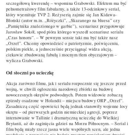
szczegółową kwerendę – wspomina Grabowski. Efektem ma być
pełnometrażowy film fabularny, a także 13-odcinkowy serial,
który wyemituje TVP 2. Reżyserią zajmie się Jan Kidawa-
Błoński (autor m.in. „Różyczki”, „Skazanego na bluesa” czy
„Pamiętnika znalezionego w garbie”), scenariusz przygotowuje
Jarosław Sokół, spod pióra którego wyszedł scenariusz serialu
„Czas honoru”. – W pewnym sensie taki ma być także nasz
„Orzeł”. Chcemy opowiedzieć o patriotyzmie, poświęceniu,
polskim piekle, a jednocześnie przyciągnąć widza akcją,
ciekawie zbudowaną fabułą i mocnym tłem obyczajowym –
wylicza Grabowski.
Od stoczni po ucieczkę
Akcja zarówno filmu, jak i serialu rozpocznie się jeszcze przed
wojną, w chwili ogłoszenia narodowej zbiórki na budowę
nowoczesnych okrętów podwodnych. Potem widzowie zobaczą
epizody osadzone w Holandii – miejscu budowy ORP „Orzeł”.
Zasadniczą część opowieści będą jednak stanowiły wojenne losy
okrętu – od pierwszych godzin niemieckiej agresji, poprzez
internowanie w Tallinie i dramatyczną ucieczkę do Wielkiej
Brytanii, aż do zaginięcia gdzieś na Morzu Północnym. – Serial i
film będą miały rzecz jasna wiele wspólnych scen, ale jedna
produkcja z pewnością nie będzie prostym powieleniem drugiej –