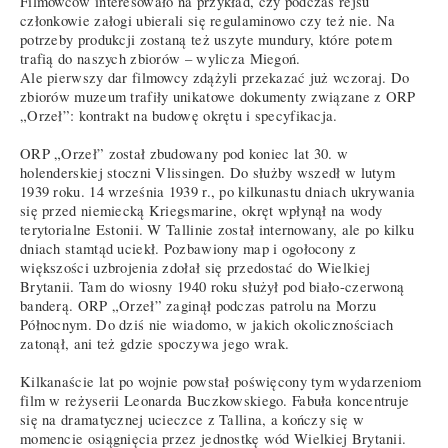
Filmowców interesowało na przykład, czy podczas rejsu
członkowie załogi ubierali się regulaminowo czy też nie. Na
potrzeby produkcji zostaną też uszyte mundury, które potem
trafią do naszych zbiorów – wylicza Miegoń.
Ale pierwszy dar filmowcy zdążyli przekazać już wczoraj. Do
zbiorów muzeum trafiły unikatowe dokumenty związane z ORP
„Orzeł”: kontrakt na budowę okrętu i specyfikacja.
ORP „Orzeł” został zbudowany pod koniec lat 30. w
holenderskiej stoczni Vlissingen. Do służby wszedł w lutym
1939 roku. 14 września 1939 r., po kilkunastu dniach ukrywania
się przed niemiecką Kriegsmarine, okręt wpłynął na wody
terytorialne Estonii. W Tallinie został internowany, ale po kilku
dniach stamtąd uciekł. Pozbawiony map i ogołocony z
większości uzbrojenia zdołał się przedostać do Wielkiej
Brytanii. Tam do wiosny 1940 roku służył pod biało-czerwoną
banderą. ORP „Orzeł” zaginął podczas patrolu na Morzu
Północnym. Do dziś nie wiadomo, w jakich okolicznościach
zatonął, ani też gdzie spoczywa jego wrak.
Kilkanaście lat po wojnie powstał poświęcony tym wydarzeniom
film w reżyserii Leonarda Buczkowskiego. Fabuła koncentruje
się na dramatycznej ucieczce z Tallina, a kończy się w
momencie osiągnięcia przez jednostkę wód Wielkiej Brytanii.