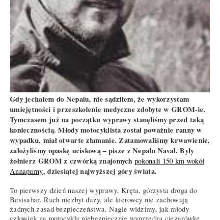
Gdy jechałem do Nepalu, nie sądziłem, że wykorzystam
umiejętności i przeszkolenie medyczne zdobyte w GROM-ie.
Tymczasem już na początku wyprawy stanęliśmy przed taką
koniecznością. Młody motocyklista został poważnie ranny w
wypadku, miał otwarte złamanie. Zatamowaliśmy krwawienie,
założyliśmy opaskę uciskową
– pisze z Nepalu Naval. Były
żołnierz GROM z czwórką znajomych
pokonali 150 km wokół
, dziesiątej najwyższej góry świata.
Annapurny
To pierwszy dzień naszej wyprawy. Kręta, górzysta droga do
Besisahar. Ruch niezbyt duży, ale kierowcy nie zachowują
żadnych zasad bezpieczeństwa. Nagle widzimy, jak młody
człowiek na motocyklu niebezpiecznie wyprzedza ciężarówkę.