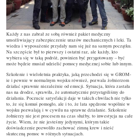
Każdy z nas zabrał ze sobą również pakiet medyczny
umożliwiający zabezpieczenie urazów mechanicznych i leki. Ta
wiedza i wyposażenie przydały nam się już na samym początku.
Na szczęście był to pierwszy i ostatni raz, ale każdy, kto
wybiera się w taką podróż, powinien być przygotowany – być
może będzie musiał udzielić pomocy medycznej sobie lub innym.
Szkolenie i wieloletnia praktyka, jaką przechodzi się w GROM-
ie i pewnie w normalnym wojsku również, pozwala żołnierzom
działać sprawnie niezależnie od emocji. Sytuacja, która zastała
nas na drodze, sprawiła, że automatycznie przystąpiliśmy do
działania. Poczucie satysfakcji daje w takich chwilach nie tylko
to, że się komuś pomogło, ale i to, że lata spędzone wspólnie w
wojsku pozwalają i w cywilu na sprawne działanie. Szkolenie
żołnierzy nie jest procesem na czas służby, to inwestycja na całe
życie. Wiem, że nie jesteśmy jedynymi, którym takie
doświadczenie pozwoliło zachować zimną krew i nieść
skuteczną pomoc w różnych sytuacjach.