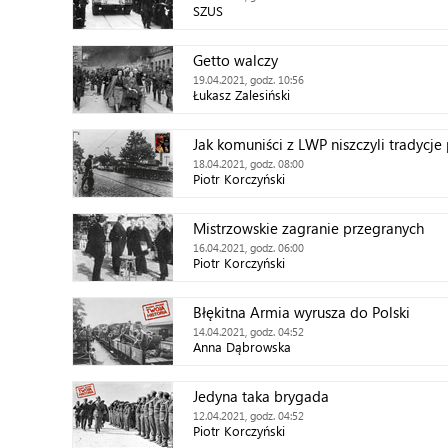
SZUS
Getto walczy
19.04.2021, godz. 10:56
Łukasz Zalesiński
Jak komuniści z LWP niszczyli tradycje
18.04.2021, godz. 08:00
Piotr Korczyński
Mistrzowskie zagranie przegranych
16.04.2021, godz. 06:00
Piotr Korczyński
Błękitna Armia wyrusza do Polski
14.04.2021, godz. 04:52
Anna Dąbrowska
Jedyna taka brygada
12.04.2021, godz. 04:52
Piotr Korczyński