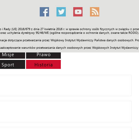
o i Rady (UE) 2016/679 z dnia 27 kwietnia 2016 r. w sprawie ochrony osób fizycznych w związku z 
Świat
Społeczność
Sport
Historia
Galerie
Wideo
ENGLI
oraz uchylenia dyrektywy 95/46/WE (ogólne rozporządzenie o ochronie danych, zwane także RODO).
acje dotyczące przetwarzania przez Wojskowy Instytut Wydawniczy Państwa danych osobowych. Pro
zaakceptowanie warunków przetwarzania danych osobowych przez Wojskowych Instytut Wydawniczy
Misje
Prawo
Sport
Historia