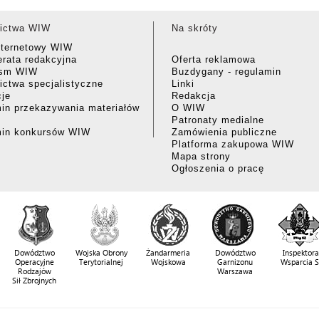
ictwa WIW
Na skróty
nternetowy WIW
rata redakcyjna
Oferta reklamowa
ism WIW
Buzdygany - regulamin
ctwa specjalistyczne
Linki
cje
Redakcja
in przekazywania materiałów
O WIW
Patronaty medialne
min konkursów WIW
Zamówienia publiczne
Platforma zakupowa WIW
Mapa strony
Ogłoszenia o pracę
Dowództwo
Wojska Obrony
Żandarmeria
Dowództwo
Inspektora
Operacyjne
Terytorialnej
Wojskowa
Garnizonu
Wsparcia 
Rodzajów
Warszawa
Sił Zbrojnych