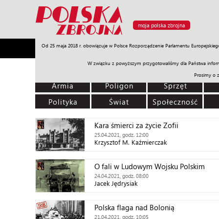
moja polska zbrojna
Od 25 maja 2018 r. obowiązuje w Polsce Rozporządzenie Parlamentu Europejskieg
Armia
Poligon
Sprzęt
Misje
Polityka
Prawo
W związku z powyższym przygotowaliśmy dla Państwa inform
Prosimy o 
Armia
Poligon
Sprzęt
Polityka
Świat
Społeczność
Kara śmierci za życie Zofii
25.04.2021, godz. 12:00
Krzysztof M. Kaźmierczak
O fali w Ludowym Wojsku Polskim
24.04.2021, godz. 08:00
Jacek Jędrysiak
Polska flaga nad Bolonią
21.04.2021, godz. 10:05