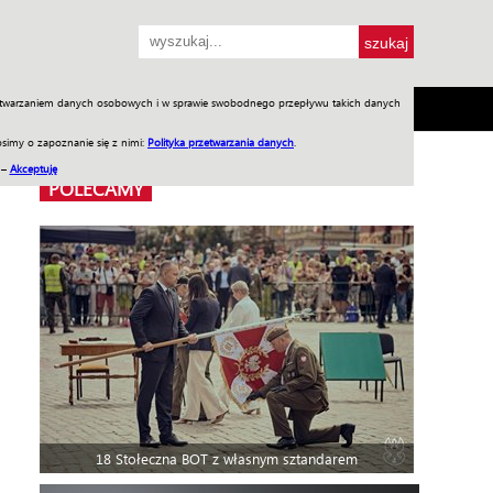
przetwarzaniem danych osobowych i w sprawie swobodnego przepływu takich danych
SH
SKLEP
Jednodniówki
Praca w WIW
simy o zapoznanie się z nimi:
Polityka przetwarzania danych
.
 –
Akceptuję
POLECAMY
18 Stołeczna BOT z własnym sztandarem