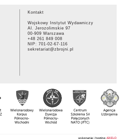
Kontakt
Wojskowy Instytut Wydawniczy
Al. Jerozolimskie 97
00-909 Warszawa
+48 261 849 008
NIP: 701-02-67-116
sekretariat@zbrojni.pl
t
Wielonarodowy
Wielonarodowa
Centrum
Agencja
SZ
Korpus
Dywizja
Szkolenia Sił
Uzbrojenia
Północno-
Północny-
Połączonych
Wschodni
Wschód
NATO (JFTC)
wykonanie i hosting
AIKELO