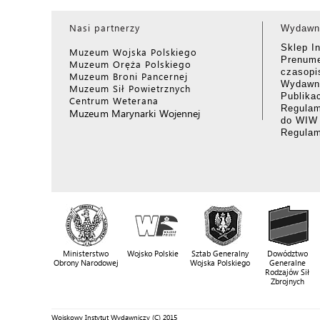
Nasi partnerzy
Wydawn
Sklep I
Muzeum Wojska Polskiego
Prenume
Muzeum Oręża Polskiego
czasop
Muzeum Broni Pancernej
Wydawni
Muzeum Sił Powietrznych
Publika
Centrum Weterana
Regulam
Muzeum Marynarki Wojennej
do WIW
Regula
Ministerstwo
Wojsko Polskie
Sztab Generalny
Dowództwo
Obrony Narodowej
Wojska Polskiego
Generalne
Rodzajów Sił
Zbrojnych
Wojskowy Instytut Wydawniczy (C) 2015