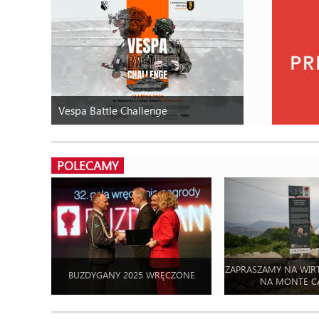
Vespa Battle Challenge
POLECAMY
ZAPRASZAMY NA WIR
BUZDYGANY 2025 WRĘCZONE
NA MONTE C