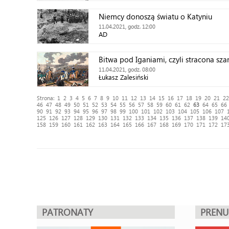
Niemcy donoszą światu o Katyniu
11.04.2021, godz. 12:00
AD
Bitwa pod Iganiami, czyli stracona sza
11.04.2021, godz. 08:00
Łukasz Zalesiński
Strona:
1
2
3
4
5
6
7
8
9
10
11
12
13
14
15
16
17
18
19
20
21
22
46
47
48
49
50
51
52
53
54
55
56
57
58
59
60
61
62
63
64
65
66
90
91
92
93
94
95
96
97
98
99
100
101
102
103
104
105
106
107
125
126
127
128
129
130
131
132
133
134
135
136
137
138
139
14
158
159
160
161
162
163
164
165
166
167
168
169
170
171
172
17
PATRONATY
PREN