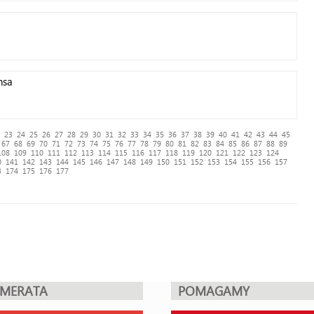
nsa
23
24
25
26
27
28
29
30
31
32
33
34
35
36
37
38
39
40
41
42
43
44
45
67
68
69
70
71
72
73
74
75
76
77
78
79
80
81
82
83
84
85
86
87
88
89
108
109
110
111
112
113
114
115
116
117
118
119
120
121
122
123
124
0
141
142
143
144
145
146
147
148
149
150
151
152
153
154
155
156
157
3
174
175
176
177
UMERATA
POMAGAMY