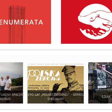
TUALNY SPACER
STO LAT „POLSKI ZBROJNEJ” - SERWIS
SZLAK
ASSINO
SPECJALNY