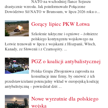
NATO na wschodniej flance Sojuszu
drastycznie wzrosła. Jak poinformowało Połączone
Dowództwo Sił NATO w Brunssum, w lipcu 2026 roku o...
Gorący lipiec PKW Łotwa
Szkolenie taktyczne i ogniowe – żołnierze
polskiego kontyngentu wojskowego na
Łotwie trenowali w lipcu z wojskami z Hiszpanii, Włoch,
Kanady, ze Słowenii i z Czarnogóry. ...
PGZ o koalicji antybalistycznej
Polska Grupa Zbrojeniowa zaprosiła na
konsultacje inne firmy, by omówić z ich
przedstawicielami potencjalny wkład w europejską koalicję
antybalistyczną – powiedział dziś ...
Nowe wyrzutnie dla polskiego
wojska