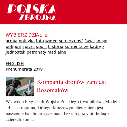
WYBIERZ DZIAŁ
armia
polityka
foto
wideo
społeczność
świat
misje
poligon
sprzęt
sport
historia
komentarze
kadry
z
jednostek
patronaty medialne
ENGLISH
Prenumerata 2019
Kompania dronów zamiast
Rosomaków
W dwóch brygadach Wojska Polskiego trwa pilotaż „Modelu
44” – programu, którego kluczowym elementem jest
nasycenie batalionu systemami bezzałogowymi. Jedną z
czterech kom...