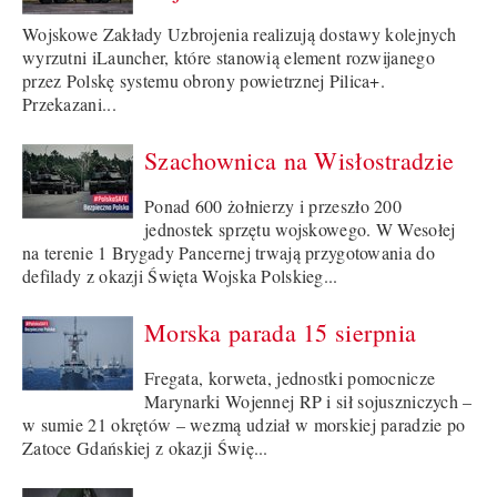
Wojskowe Zakłady Uzbrojenia realizują dostawy kolejnych
wyrzutni iLauncher, które stanowią element rozwijanego
przez Polskę systemu obrony powietrznej Pilica+.
Przekazani...
Szachownica na Wisłostradzie
Ponad 600 żołnierzy i przeszło 200
jednostek sprzętu wojskowego. W Wesołej
na terenie 1 Brygady Pancernej trwają przygotowania do
defilady z okazji Święta Wojska Polskieg...
Morska parada 15 sierpnia
Fregata, korweta, jednostki pomocnicze
Marynarki Wojennej RP i sił sojuszniczych –
w sumie 21 okrętów – wezmą udział w morskiej paradzie po
Zatoce Gdańskiej z okazji Świę...