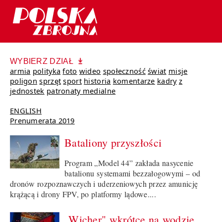
WYBIERZ DZIAŁ
armia
polityka
foto
wideo
społeczność
świat
misje
poligon
sprzęt
sport
historia
komentarze
kadry
z
jednostek
patronaty medialne
ENGLISH
Prenumerata 2019
Bataliony przyszłości
Program „Model 44” zakłada nasycenie
batalionu systemami bezzałogowymi – od
dronów rozpoznawczych i uderzeniowych przez amunicję
krążącą i drony FPV, po platformy lądowe....
„Wicher" wkrótce na wodzie