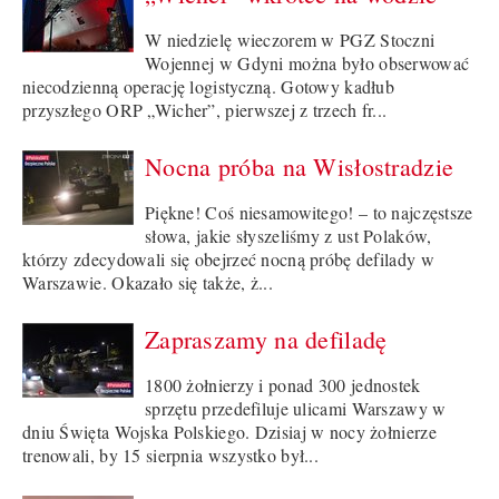
W niedzielę wieczorem w PGZ Stoczni
Wojennej w Gdyni można było obserwować
niecodzienną operację logistyczną. Gotowy kadłub
przyszłego ORP „Wicher”, pierwszej z trzech fr...
Nocna próba na Wisłostradzie
Piękne! Coś niesamowitego! – to najczęstsze
słowa, jakie słyszeliśmy z ust Polaków,
którzy zdecydowali się obejrzeć nocną próbę defilady w
Warszawie. Okazało się także, ż...
Zapraszamy na defiladę
1800 żołnierzy i ponad 300 jednostek
sprzętu przedefiluje ulicami Warszawy w
dniu Święta Wojska Polskiego. Dzisiaj w nocy żołnierze
trenowali, by 15 sierpnia wszystko był...