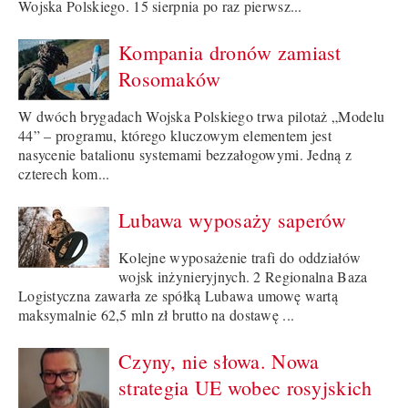
Wojska Polskiego. 15 sierpnia po raz pierwsz...
Kompania dronów zamiast
Rosomaków
W dwóch brygadach Wojska Polskiego trwa pilotaż „Modelu
44” – programu, którego kluczowym elementem jest
nasycenie batalionu systemami bezzałogowymi. Jedną z
czterech kom...
Lubawa wyposaży saperów
Kolejne wyposażenie trafi do oddziałów
wojsk inżynieryjnych. 2 Regionalna Baza
Logistyczna zawarła ze spółką Lubawa umowę wartą
maksymalnie 62,5 mln zł brutto na dostawę ...
Czyny, nie słowa. Nowa
strategia UE wobec rosyjskich