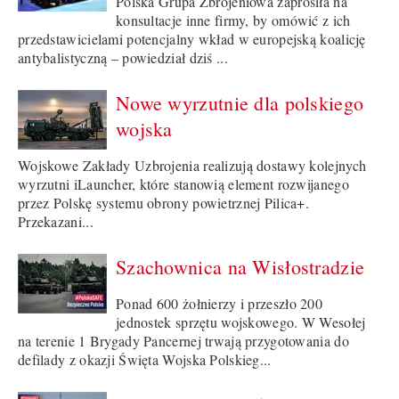
Polska Grupa Zbrojeniowa zaprosiła na
konsultacje inne firmy, by omówić z ich
przedstawicielami potencjalny wkład w europejską koalicję
antybalistyczną – powiedział dziś ...
Nowe wyrzutnie dla polskiego
wojska
Wojskowe Zakłady Uzbrojenia realizują dostawy kolejnych
wyrzutni iLauncher, które stanowią element rozwijanego
przez Polskę systemu obrony powietrznej Pilica+.
Przekazani...
Szachownica na Wisłostradzie
Ponad 600 żołnierzy i przeszło 200
jednostek sprzętu wojskowego. W Wesołej
na terenie 1 Brygady Pancernej trwają przygotowania do
defilady z okazji Święta Wojska Polskieg...