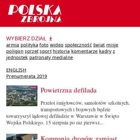
WYBIERZ DZIAŁ
armia
polityka
foto
wideo
społeczność
świat
misje
poligon
sprzęt
sport
historia
komentarze
kadry
z
jednostek
patronaty medialne
ENGLISH
Prenumerata 2019
Powietrzna defilada
Przelot śmigłowców, samolotów szkolnych,
transportowych i bojowych będzie
towarzyszył lądowej defiladzie w Warszawie w Święto
Wojska Polskiego. 15 sierpnia po raz pierwsz...
Kompania dronów zamiast