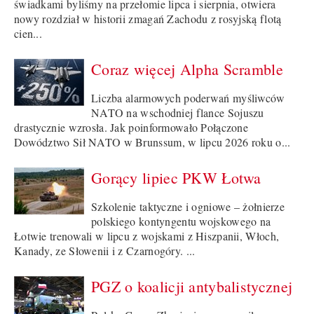
świadkami byliśmy na przełomie lipca i sierpnia, otwiera
nowy rozdział w historii zmagań Zachodu z rosyjską flotą
cien...
Coraz więcej Alpha Scramble
Liczba alarmowych poderwań myśliwców
NATO na wschodniej flance Sojuszu
drastycznie wzrosła. Jak poinformowało Połączone
Dowództwo Sił NATO w Brunssum, w lipcu 2026 roku o...
Gorący lipiec PKW Łotwa
Szkolenie taktyczne i ogniowe – żołnierze
polskiego kontyngentu wojskowego na
Łotwie trenowali w lipcu z wojskami z Hiszpanii, Włoch,
Kanady, ze Słowenii i z Czarnogóry. ...
PGZ o koalicji antybalistycznej