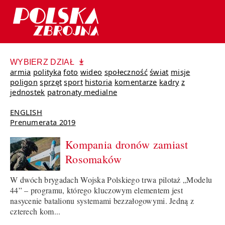
WYBIERZ DZIAŁ
armia
polityka
foto
wideo
społeczność
świat
misje
poligon
sprzęt
sport
historia
komentarze
kadry
z
jednostek
patronaty medialne
ENGLISH
Prenumerata 2019
Kompania dronów zamiast
Rosomaków
W dwóch brygadach Wojska Polskiego trwa pilotaż „Modelu
44” – programu, którego kluczowym elementem jest
nasycenie batalionu systemami bezzałogowymi. Jedną z
czterech kom...