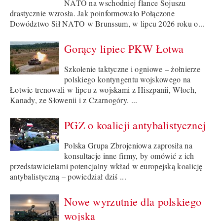
NATO na wschodniej flance Sojuszu
drastycznie wzrosła. Jak poinformowało Połączone
Dowództwo Sił NATO w Brunssum, w lipcu 2026 roku o...
Gorący lipiec PKW Łotwa
Szkolenie taktyczne i ogniowe – żołnierze
polskiego kontyngentu wojskowego na
Łotwie trenowali w lipcu z wojskami z Hiszpanii, Włoch,
Kanady, ze Słowenii i z Czarnogóry. ...
PGZ o koalicji antybalistycznej
Polska Grupa Zbrojeniowa zaprosiła na
konsultacje inne firmy, by omówić z ich
przedstawicielami potencjalny wkład w europejską koalicję
antybalistyczną – powiedział dziś ...
Nowe wyrzutnie dla polskiego
wojska