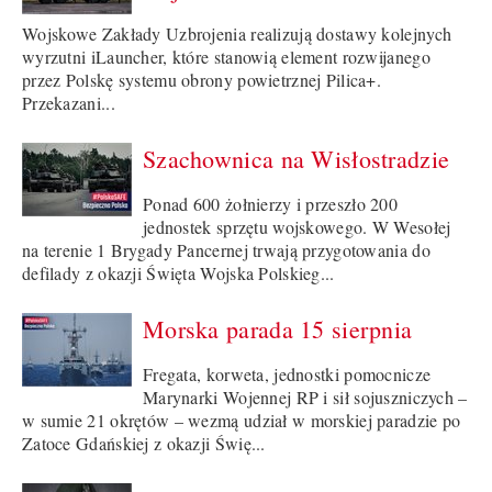
Wojskowe Zakłady Uzbrojenia realizują dostawy kolejnych
wyrzutni iLauncher, które stanowią element rozwijanego
przez Polskę systemu obrony powietrznej Pilica+.
Przekazani...
Szachownica na Wisłostradzie
Ponad 600 żołnierzy i przeszło 200
jednostek sprzętu wojskowego. W Wesołej
na terenie 1 Brygady Pancernej trwają przygotowania do
defilady z okazji Święta Wojska Polskieg...
Morska parada 15 sierpnia
Fregata, korweta, jednostki pomocnicze
Marynarki Wojennej RP i sił sojuszniczych –
w sumie 21 okrętów – wezmą udział w morskiej paradzie po
Zatoce Gdańskiej z okazji Świę...