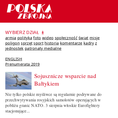
WYBIERZ DZIAŁ
armia
polityka
foto
wideo
społeczność
świat
misje
poligon
sprzęt
sport
historia
komentarze
kadry
z
jednostek
patronaty medialne
ENGLISH
Prenumerata 2019
Sojusznicze wsparcie nad
Bałtykiem
Nie tylko polskie myśliwce są regularnie podrywane do
przechwytywania rosyjskich samolotów operujących w
pobliżu granic NATO. 3 sierpnia włoskie Eurofightery
stacjonujące...