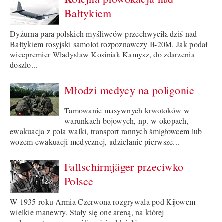
Bałtykiem
Dyżurna para polskich myśliwców przechwyciła dziś nad
Bałtykiem rosyjski samolot rozpoznawczy Ił-20M. Jak podał
wicepremier Władysław Kosiniak-Kamysz, do zdarzenia
doszło...
Młodzi medycy na poligonie
Tamowanie masywnych krwotoków w
warunkach bojowych, np. w okopach,
ewakuacja z pola walki, transport rannych śmigłowcem lub
wozem ewakuacji medycznej, udzielanie pierwsze...
Fallschirmjäger przeciwko
Polsce
W 1935 roku Armia Czerwona rozgrywała pod Kijowem
wielkie manewry. Stały się one areną, na której